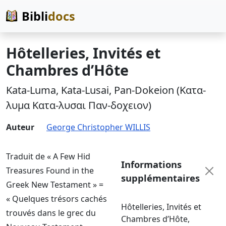
Bibli
docs
Hôtelleries, Invités et
Chambres d’Hôte
Kata-Luma, Kata-Lusai, Pan-Dokeion (Κατα-
λυμα Κατα-λυσαι Παν-δοχειον)
Auteur
George Christopher WILLIS
Traduit de « A Few Hid
Informations
Treasures Found in the
supplémentaires
Greek New Testament » =
« Quelques trésors cachés
Hôtelleries, Invités et
trouvés dans le grec du
Chambres d’Hôte
,