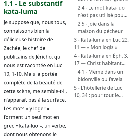
1.1 - Le substantif
2.4 - Le mot kata-luo
kata-luma
n’est pas utilisé pour
Je suppose que, nous tous,
la maison de Marthe
2.5 - Joie dans la
connaissons bien la
maison du pécheur
délicieuse histoire de
3 - Kata-luma en Luc 22,
11 — « Mon logis »
Zachée, le chef de
4 - Kata-luma en Éph. 3,
publicains de Jéricho, qui
17 — Christ habitant
nous est racontée en Luc
dans nos cœurs
4.1 - Même dans un
19, 1-10. Mais la portée
bidonville ou favela
complète de la beauté de
5 - L’hôtellerie de Luc
cette scène, me semble-t-il,
10, 34 : pour tout le
n’apparaît pas à la surface.
monde (un autre mot)
Les mots « y loger »
forment un seul mot en
grec « kata-luo », un verbe,
dont nous obtenons le