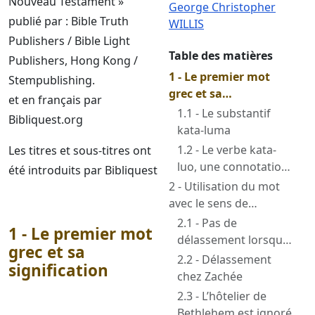
Nouveau Testament »
George Christopher
publié par : Bible Truth
WILLIS
Publishers / Bible Light
Table des matières
Publishers, Hong Kong /
1 - Le premier mot
Stempublishing.
grec et sa
et en français par
signification
1.1 - Le substantif
Bibliquest.org
kata-luma
1.2 - Le verbe kata-
Les titres et sous-titres ont
luo, une connotation
été introduits par Bibliquest
de délassement
2 - Utilisation du mot
avec le sens de
délassement
2.1 - Pas de
1 - Le premier mot
délassement lorsque
grec et sa
le Seigneur est venu
2.2 - Délassement
signification
dans ce monde
chez Zachée
2.3 - L’hôtelier de
Bethlehem est ignoré