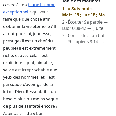
Table des matières
encore
à ce «
jeune homme
1 - « Suis-moi » —
exceptionnel
» qui veut
Matt. 19 ; Luc 18 ; Marc
faire quelque chose afin
10 — [Une chose te
2 - Écouter Sa parole —
d’obtenir la vie éternelle ? Il
manque]
Luc 10:38-42 — [Tu te
a tout pour lui, jeunesse,
tourmentes de
3 - Courir droit au but
beaucoup de choses,
prestige (il est un chef du
— Philippiens 3:14 —
mais il n’est besoin que
[Je fais une seule
peuple) il est extrêmement
d’une seule]
chose]
riche, et avec cela il est
droit, intelligent, aimable,
sa vie est irréprochable aux
yeux des hommes, et il est
persuadé d’avoir gardé la
loi de Dieu. Ressentait-il un
besoin plus ou moins vague
de plus de sainteté encore ?
Attendait-il, du « bon