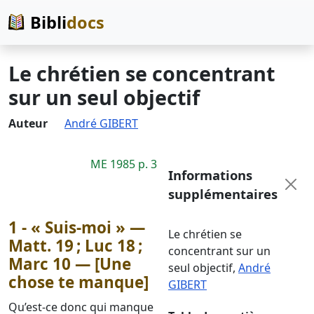
Bibli
docs
Le chrétien se concentrant
sur un seul objectif
Auteur
André GIBERT
ME 1985 p. 3
Informations
supplémentaires
1 - « Suis-moi » —
Le chrétien se
Matt. 19 ; Luc 18 ;
concentrant sur un
Marc 10 — [Une
seul objectif
,
André
chose te manque]
GIBERT
Qu’est-ce donc qui manque