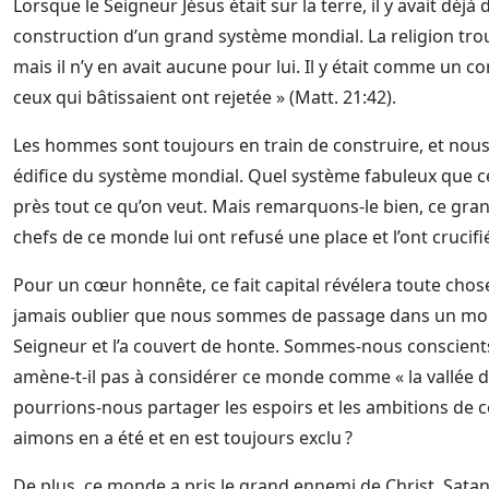
Lorsque le Seigneur Jésus était sur la terre, il y avait dé
construction d’un grand système mondial. La religion trou
mais il n’y en avait aucune pour lui. Il y était comme un cor
ceux qui bâtissaient ont rejetée » (Matt. 21:42).
Les hommes sont toujours en train de construire, et nou
édifice du système mondial. Quel système fabuleux que celui
près tout ce qu’on veut. Mais remarquons-le bien, ce gr
chefs de ce monde lui ont refusé une place et l’ont crucifi
Pour un cœur honnête, ce fait capital révélera toute chos
jamais oublier que nous sommes de passage dans un mon
Seigneur et l’a couvert de honte. Sommes-nous conscients 
amène-t-il pas à considérer ce monde comme « la vallée 
pourrions-nous partager les espoirs et les ambitions de 
aimons en a été et en est toujours exclu ?
De plus, ce monde a pris le grand ennemi de Christ, Satan