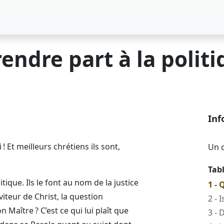
rendre part à la politi
Inf
 Et meilleurs chrétiens ils sont,
Un c
Tab
tique. Ils le font au nom de la justice
1 - 
viteur de Christ, la question
2 - I
 Maître ? C’est ce qui lui plaît que
3 - 