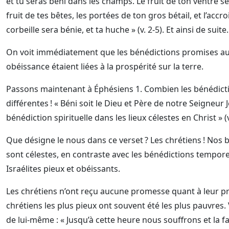
et tu seras béni dans les champs. Le fruit de ton ventre sera
fruit de tes bêtes, les portées de ton gros bétail, et l’acc
corbeille sera bénie, et ta huche » (v. 2-5). Et ainsi de suite.
On voit immédiatement que les bénédictions promises aux 
obéissance étaient liées à la prospérité sur la terre.
Passons maintenant à Éphésiens 1. Combien les bénédicti
différentes ! « Béni soit le Dieu et Père de notre Seigneur 
bénédiction spirituelle dans les lieux célestes en Christ » (v
Que désigne le nous dans ce verset ? Les chrétiens ! Nos bé
sont célestes, en contraste avec les bénédictions tempore
Israélites pieux et obéissants.
Les chrétiens n’ont reçu aucune promesse quant à leur pros
chrétiens les plus pieux ont souvent été les plus pauvres. 
de lui-même : « Jusqu’à cette heure nous souffrons et la f