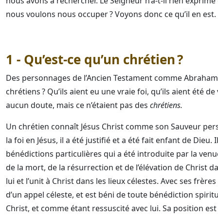
nous avons à rechercher. Le Seigneur n’a-t-il rien exprimé
nous voulons nous occuper ? Voyons donc ce qu’il en est.
1 - Qu’est-ce qu’un chrétien ?
Des personnages de l’Ancien Testament comme Abraham, M
chrétiens ? Qu’ils aient eu une vraie foi, qu’ils aient été de
aucun doute, mais ce n’étaient pas des
chrétiens.
Un chrétien connaît Jésus Christ comme son Sauveur perso
la foi en Jésus, il a été justifié et a été fait enfant de Dieu.
bénédictions particulières qui a été introduite par la venue 
de la mort, de la résurrection et de l’élévation de Christ da
lui et l’unit à Christ dans les lieux célestes. Avec ses frères
d’un appel céleste, et est béni de toute bénédiction spirit
Christ, et comme étant ressuscité avec lui. Sa position est 