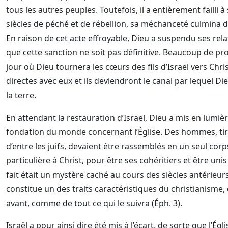
tous les autres peuples. Toutefois, il a entièrement failli à
siècles de péché et de rébellion, sa méchanceté culmina d
En raison de cet acte effroyable, Dieu a suspendu ses rel
que cette sanction ne soit pas définitive. Beaucoup de pr
jour où Dieu tournera les cœurs des fils d’Israël vers Christ
directes avec eux et ils deviendront le canal par lequel Di
la terre.
En attendant la restauration d’Israël, Dieu a mis en lumièr
fondation du monde concernant l’Église. Des hommes, tiré
d’entre les juifs, devaient être rassemblés en un seul cor
particulière à Christ, pour être ses cohéritiers et être unis à
fait était un mystère caché au cours des siècles antérieur
constitue un des traits caractéristiques du christianisme, e
avant, comme de tout ce qui le suivra (Éph. 3).
Israël a pour ainsi dire été mis à l’écart, de sorte que l’Ég