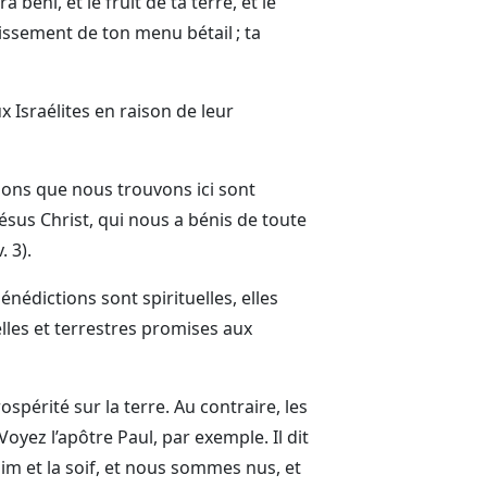
 béni, et le fruit de ta terre, et le
roissement de ton menu bétail ; ta
Israélites en raison de leur
ons que nous trouvons ici sont
Jésus Christ, qui nous a bénis de toute
. 3).
nédictions sont spirituelles, elles
lles et terrestres promises aux
périté sur la terre. Au contraire, les
Voyez l’apôtre Paul, par exemple. Il dit
aim et la soif, et nous sommes nus, et