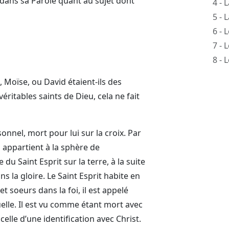
 dans sa Parole quant au sujet dont
4 - 
5 - 
6 - 
7 - 
8 - 
oïse, ou David étaient-ils des
 véritables saints de Dieu, cela ne fait
nnel, mort pour lui sur la croix. Par
 Il appartient à la sphère de
du Saint Esprit sur la terre, à la suite
ns la gloire. Le Saint Esprit habite en
 et soeurs dans la foi, il est appelé
uelle. Il est vu comme étant mort avec
celle d’une identification avec Christ.