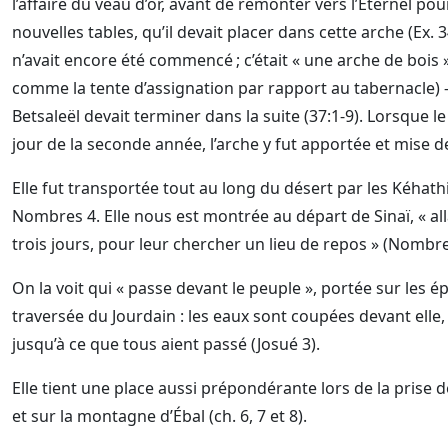
l’affaire du veau d’or, avant de remonter vers l’Éternel pou
nouvelles tables, qu’il devait placer dans cette arche (Ex. 3
n’avait encore été commencé ; c’était « une arche de bois 
comme la tente d’assignation par rapport au tabernacle)
Betsaleël devait terminer dans la suite (37:1-9). Lorsque l
jour de la seconde année, l’arche y fut apportée et mise derr
Elle fut transportée tout au long du désert par les Kéhathi
Nombres 4. Elle nous est montrée au départ de Sinaï, « al
trois jours, pour leur chercher un lieu de repos » (Nombre
On la voit qui « passe devant le peuple », portée sur les é
traversée du Jourdain : les eaux sont coupées devant elle, 
jusqu’à ce que tous aient passé (Josué 3).
Elle tient une place aussi prépondérante lors de la prise de 
et sur la montagne d’Ébal (ch. 6, 7 et 8).