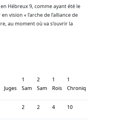
, en Hébreux 9, comme ayant été le
n vision « l’arche de l’alliance de
rre, au moment où va s’ouvrir la
1
2
1
1
2
Juges
Sam
Sam
Rois
Chroniq
Chroniq
Psaumes
2
2
4
10
8