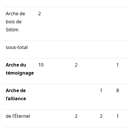
Arche de
2
bois de
Sittim
sous-total
Arche du
10
2
1
témoignage
Arche de
1
8
l’alliance
de l’Éternel
2
2
1