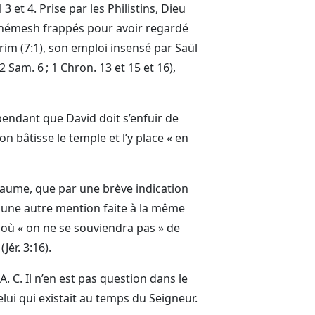
 3 et 4. Prise par les Philistins, Dieu
h-Shémesh frappés pour avoir regardé
éarim (7:1), son emploi insensé par Saül
2 Sam. 6 ; 1 Chron. 13 et 15 et 16),
endant que David doit s’enfuir de
 bâtisse le temple et l’y place « en
oyaume, que par une brève indication
r une autre mention faite à la même
 où « on ne se souviendra pas » de
Jér. 3:16).
A. C. Il n’en est pas question dans le
elui qui existait au temps du Seigneur.