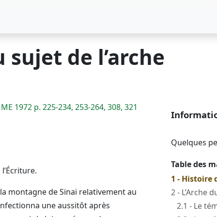
sujet de l’arche
ME 1972 p. 225-234, 253-264, 308, 321
Informati
Quelques pen
Table des m
l’Écriture.
1 - Histoire 
 la montagne de Sinaï relativement au
2 - L’Arche 
 confectionna une aussitôt après
2.1 - Le té