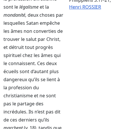
Philippiens 3:17-21
,
sont le
légalisme
et la
Henri ROSSIER
mondanité,
deux choses par
lesquelles Satan empêche
les âmes non converties de
trouver le salut par Christ,
et détruit tout progrès
spirituel chez les âmes qui
le connaissent. Ces deux
écueils sont d’autant plus
dangereux qu’ils se lient à
la profession du
christianisme et ne sont
pas le partage des
incrédules. Ils n’est pas dit
de ces derniers qu’ils
marchent
(v. 18), tandis que