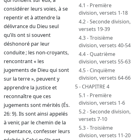
qui fondent sur eux, à
4.1 - Première
considérer leurs voies, à se
division, versets 1-18
repentir et à attendre la
4.2 - Seconde division,
délivrance du Dieu seul
versets 19-39
qu’ils ont si souvent
4.3 - Troisième
déshonoré par leur
division, versets 40-54
conduite ; les non-croyants,
4.4 - Quatrième
rencontrant « les
division, versets 55-63
jugements de Dieu qui sont
4.5 - Cinquième
division, versets 64-66
sur la terre », peuvent y
5 - CHAPITRE 4
apprendre la justice et
5.1 - Première
reconnaître que ces
division, versets 1-6
jugements sont mérités (És.
5.2 - Seconde division,
26: 9). Ils sont ainsi appelés
versets 7-10
à venir, par le chemin de la
5.3 - Troisième
repentance, confesser leurs
division, versets 11-20