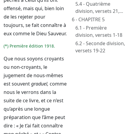
péchés à Celui qu’ils ont
5.4 - Quatrième
offensé, mais qui, bien loin
division, versets 21,
de les rejeter pour
22
6 - CHAPITRE 5
toujours, se fait connaître à
6.1 - Première
eux comme le Dieu Sauveur.
division, versets 1-18
6.2 - Seconde division,
(*) Première édition 1918.
versets 19-22
Que nous soyons croyants
ou non-croyants, le
jugement de nous-mêmes
est souvent
graduel,
comme
nous le verrons dans la
suite de ce livre, et ce n’est
qu’après une longue
préparation que l’âme peut
dire : « Je t’ai fait connaître