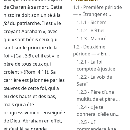
de Charan à sa mort. Cette
1.1 - Première période
— « Étranger et
histoire doit son unité à la
Forain sur la terre » —
1.1.1 - Sichem
foi
du patriarche. Il est « le
Genèse 12 à 14
1.1.2 - Béthel
croyant Abraham », avec
1.1.3 - Mamré
qui « sont bénis ceux qui
1.2 - Deuxième
sont sur le principe de la
période — « En
foi » (Gal. 3:9), et il est « le
attendant l’Héritier »
1.2.1 - La foi
père de tous ceux qui
— Genèse 15 à 21
comptée à justice
croient » (Rom. 4:11). Sa
1.2.2 - La voix de
carrière est jalonnée par les
Saraï
œuvres de cette foi, qui a
1.2.3 - Père d’une
eu des hauts et des bas,
multitude et père de
mais qui a été
circoncision
1.2.4 - « Je te
progressivement enseignée
donnerai d’elle un
de Dieu. Abraham en effet,
fils ». Les rires
1.2.5 - « Il
et c’est là sa grande
commandera à ses