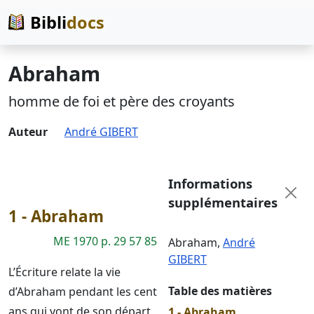
Bibli
docs
Abraham
homme de foi et père des croyants
Auteur
André GIBERT
Informations
supplémentaires
1 - Abraham
ME 1970 p. 29 57 85
Abraham
,
André
GIBERT
L’Écriture relate la vie
Table des matières
d’Abraham pendant les cent
ans qui vont de son départ
1 - Abraham