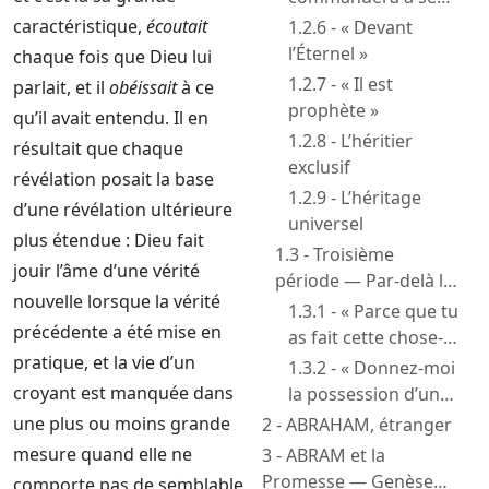
fils »
caractéristique,
écoutait
1.2.6 - « Devant
l’Éternel »
chaque fois que Dieu lui
1.2.7 - « Il est
parlait, et il
obéissait
à ce
prophète »
qu’il avait entendu. Il en
1.2.8 - L’héritier
résultait que chaque
exclusif
révélation posait la base
1.2.9 - L’héritage
d’une révélation ultérieure
universel
plus étendue : Dieu fait
1.3 - Troisième
jouir l’âme d’une vérité
période — Par-delà la
nouvelle lorsque la vérité
mort — Genèse 22 et
1.3.1 - « Parce que tu
précédente a été mise en
25:11
as fait cette chose-
pratique, et la vie d’un
là »
1.3.2 - « Donnez-moi
croyant est manquée dans
la possession d’un
sépulcre »
une plus ou moins grande
2 - ABRAHAM, étranger
mesure quand elle ne
3 - ABRAM et la
Promesse — Genèse
comporte pas de semblable