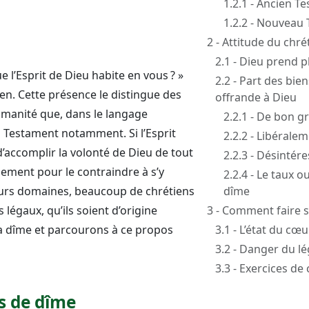
1.2.1 - Ancien T
1.2.2 - Nouveau
2 - Attitude du chré
2.1 - Dieu prend pl
 l’Esprit de Dieu habite en vous ? »
2.2 - Part des bi
ien. Cette présence le distingue des
offrande à Dieu
humanité que, dans le langage
2.2.1 - De bon g
en Testament notamment. Si l’Esprit
2.2.2 - Libérale
e d’accomplir la volonté de Dieu de tout
2.2.3 - Désintér
ement pour le contraindre à s’y
2.2.4 - Le taux 
eurs domaines, beaucoup de chrétiens
dîme
légaux, qu’ils soient d’origine
3 - Comment faire s’
 la dîme et parcourons à ce propos
3.1 - L’état du cœ
3.2 - Danger du l
3.3 - Exercices de
es de dîme