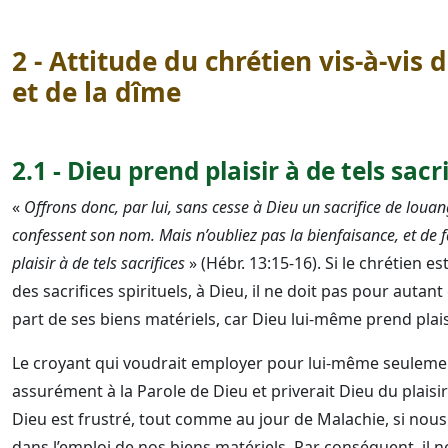
2 - Attitude du chrétien vis-à-vis
et de la dîme
2.1 - Dieu prend plaisir à de tels sacr
«
Offrons donc, par lui, sans cesse à Dieu un sacrifice de louange
confessent son nom. Mais n’oubliez pas la bienfaisance, et de f
plaisir à de tels sacrifices
» (Hébr. 13:15-16). Si le chrétien es
des sacrifices spirituels, à Dieu, il ne doit pas pour autant
part de ses biens matériels, car Dieu lui-même prend plaisi
Le croyant qui voudrait employer pour lui-même seulemen
assurément à la Parole de Dieu et priverait Dieu du plaisir 
Dieu est frustré, tout comme au jour de Malachie, si nou
dans l’emploi de nos biens matériels. Par conséquent, il ne