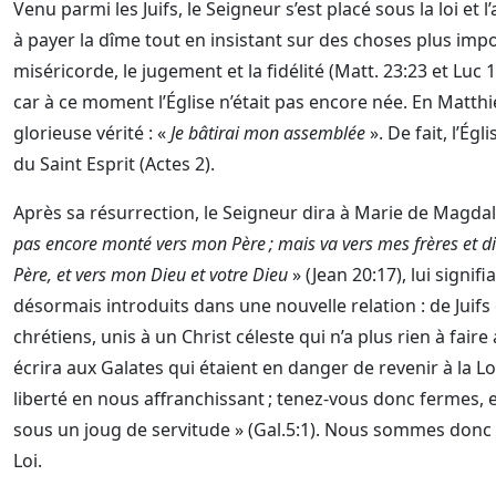
Venu parmi les Juifs, le Seigneur s’est placé sous la loi et 
à payer la dîme tout en insistant sur des choses plus impo
miséricorde, le jugement et la fidélité (Matt. 23:23 et Luc 11
car à ce moment l’Église n’était pas encore née. En Matthieu
glorieuse vérité : «
Je bâtirai mon assemblée
». De fait, l’Ég
du Saint Esprit (Actes 2).
Après sa résurrection, le Seigneur dira à Marie de Magdal
pas encore monté vers mon Père ; mais va vers mes frères et di
Père, et vers mon Dieu et votre Dieu
» (Jean 20:17), lui signif
désormais introduits dans une nouvelle relation : de Juifs q
chrétiens, unis à un Christ céleste qui n’a plus rien à faire a
écrira aux Galates qui étaient en danger de revenir à la Loi
liberté en nous affranchissant ; tenez-vous donc fermes,
sous un joug de servitude » (Gal.5:1). Nous sommes donc 
Loi.