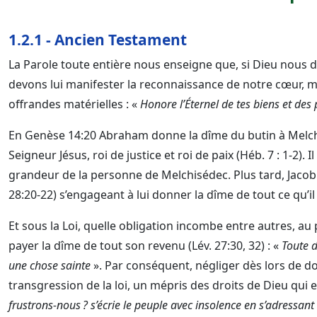
1.2.1 - Ancien Testament
La Parole toute entière nous enseigne que, si Dieu nous di
devons lui manifester la reconnaissance de notre cœur, ma
offrandes matérielles : «
Honore l’Éternel de tes biens et des
En Genèse 14:20 Abraham donne la dîme du butin à Melch
Seigneur Jésus, roi de justice et roi de paix (Héb. 7 : 1-2). I
grandeur de la personne de Melchisédec. Plus tard, Jaco
28:20-22) s’engageant à lui donner la dîme de tout ce qu’il
Et sous la Loi, quelle obligation incombe entre autres, au p
payer la dîme de tout son revenu (Lév. 27:30, 32) : «
Toute d
une chose sainte
». Par conséquent, négliger dès lors de d
transgression de la loi, un mépris des droits de Dieu qui e
frustrons-nous ? s’écrie le peuple avec insolence en s’adressant