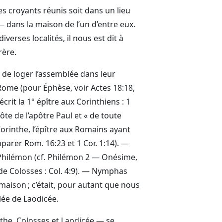
s croyants réunis soit dans un lieu
 — dans la maison de l’un d’entre eux.
erses localités, il nous est dit à
rère.
e de loger l’assemblée dans leur
Rome (pour Éphèse, voir Actes 18:18,
écrit la 1° épître aux Corinthiens : 1
ôte de l’apôtre Paul et « de toute
Corinthe, l’épître aux Romains ayant
omparer Rom. 16:23 et 1 Cor. 1:14). —
 Philémon (cf. Philémon 2 — Onésime,
 de Colosses : Col. 4:9). — Nymphas
 maison ; c’était, pour autant que nous
lée de Laodicée.
nthe, Colosses et Laodicée — se