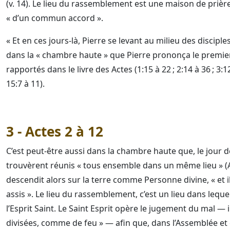
(v. 14). Le lieu du rassemblement est une maison de prièr
« d’un commun accord ».
« Et en ces jours-là, Pierre se levant au milieu des discipl
dans la « chambre haute » que Pierre prononça le premie
rapportés dans le livre des Actes (1:15 à 22 ; 2:14 à 36 ; 3:12 
15:7 à 11).
3 - Actes 2 à 12
C’est peut-être aussi dans la chambre haute que, le jour de
trouvèrent réunis « tous ensemble dans un même lieu » (Act
descendit alors sur la terre comme Personne divine, « et il
assis ». Le lieu du rassemblement, c’est un lieu dans lequel 
l’Esprit Saint. Le Saint Esprit opère le jugement du mal —
divisées, comme de feu » — afin que, dans l’Assemblée et en