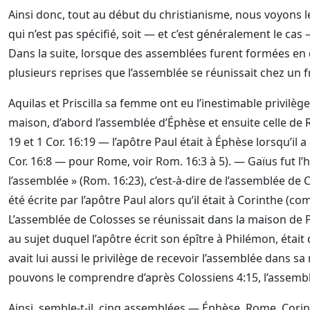
Ainsi donc, tout au début du christianisme, nous voyons le
qui n’est pas spécifié, soit — et c’est généralement le cas
Dans la suite, lorsque des assemblées furent formées en div
plusieurs reprises que l’assemblée se réunissait chez un f
Aquilas et Priscilla sa femme ont eu l’inestimable privilèg
maison, d’abord l’assemblée d’Éphèse et ensuite celle de 
19 et 1 Cor. 16:19 — l’apôtre Paul était à Éphèse lorsqu’il a 
Cor. 16:8 — pour Rome, voir Rom. 16:3 à 5). — Gaïus fut l’h
l’assemblée » (Rom. 16:23), c’est-à-dire de l’assemblée de 
été écrite par l’apôtre Paul alors qu’il était à Corinthe (c
L’assemblée de Colosses se réunissait dans la maison de
au sujet duquel l’apôtre écrit son épître à Philémon, était
avait lui aussi le privilège de recevoir l’assemblée dans sa
pouvons le comprendre d’après Colossiens 4:15, l’assemb
Ainsi, semble-t-il, cinq assemblées — Éphèse, Rome, Cori