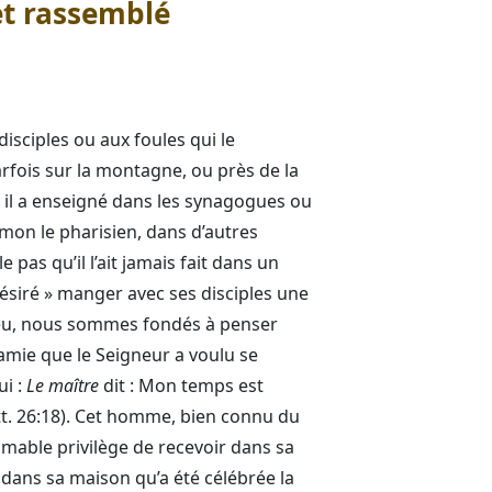
 et rassemblé
isciples ou aux foules qui le
 parfois sur la montagne, ou près de la
) ; il a enseigné dans les synagogues ou
imon le pharisien, dans d’autres
le pas qu’il l’ait jamais fait dans un
 désiré » manger avec ses disciples une
hieu, nous sommes fondés à penser
amie que le Seigneur a voulu se
ui :
Le maître
dit : Mon temps est
tt. 26:18). Cet homme, bien connu du
imable privilège de recevoir dans sa
t dans sa maison qu’a été célébrée la