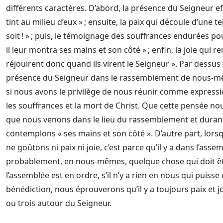
différents caractères. D’abord, la présence du Seigneur effec
tint au milieu d’eux » ; ensuite, la paix qui découle d’une tel
soit ! » ; puis, le témoignage des souffrances endurées pour
il leur montra ses mains et son côté » ; enfin, la joie qui re
réjouirent donc quand ils virent le Seigneur ». Par dessus 
présence du Seigneur dans le rassemblement de nous-mê
si nous avons le privilège de nous réunir comme expression
les souffrances et la mort de Christ. Que cette pensée 
que nous venons dans le lieu du rassemblement et durant t
contemplons « ses mains et son côté ». D’autre part, lor
ne goûtons ni paix ni joie, c’est parce qu’il y a dans l’asse
probablement, en nous-mêmes, quelque chose qui doit être
l’assemblée est en ordre, s’il n’y a rien en nous qui puisse
bénédiction, nous éprouverons qu’il y a toujours paix et
ou trois autour du Seigneur.