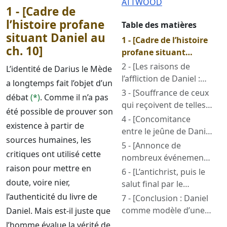
ATTWOOD
1 - [Cadre de
l’histoire profane
Table des matières
situant Daniel au
1 - [Cadre de l’histoire
ch. 10]
profane situant
Daniel au ch. 10]
2 - [Les raisons de
L’identité de Darius le Mède
l’affliction de Daniel :
a longtemps fait l’objet d’un
besoin de nouvelles
3 - [Souffrance de ceux
débat
(*)
. Comme il n’a pas
révélations]
qui reçoivent de telles
été possible de prouver son
révélations sur l’avenir]
4 - [Concomitance
existence à partir de
entre le jeûne de Daniel
sources humaines, les
et les obstacles dressés
5 - [Annonce de
critiques ont utilisé cette
par des esprits
nombreux événements
mauvais]
raison pour mettre en
fâcheux]
6 - [L’antichrist, puis le
doute, voire nier,
salut final par le
Messie]
l’authenticité du livre de
7 - [Conclusion : Daniel
comme modèle d’une
Daniel. Mais est-il juste que
lutte spirituelle]
l’homme évalue la vérité de