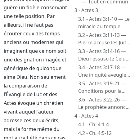
— Tout en commun
prières
guère un fidèle conservant
3 - Actes 3
une telle position. Par
3.1 - Actes 3:1-10 — Le
ailleurs, il ne faut pas
miracle au temple
écouter ceux des temps
3.2 - Actes 3:11-13 —
anciens ou modernes qui
Pierre accuse les Juifs
de renier leur Messie
imaginent que ce nom soit
3.3 - Actes 3:14-16 —
Dieu ressuscite Celui
une désignation imagée et
qu’ils ont mis à mort
3.4 - Actes 3:17-18 —
générique de quiconque
Une iniquité aveugle
aime Dieu. Non seulement
et un propos de Dieu
3.5 - Actes 3:19-21 —
la comparaison de
Conditions pour la
l’Évangile de Luc et des
restauration d’Israël
3.6 - Actes 3:22-26 —
Actes évoque un chrétien
Le prophète annoncé
vivant auquel l’auteur
par Moïse
4 - Actes 4
adresse ces deux écrits,
4.1 - Ch. 4:1-4
mais la forme même du
4.2 - Ch. 4:5-12
mot aurait été dans ce cas