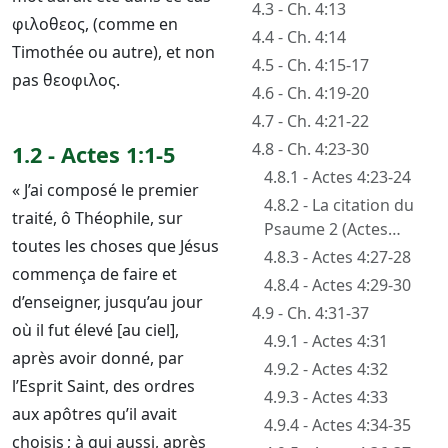
4.3 - Ch. 4:13
φιλοθεος, (comme en
4.4 - Ch. 4:14
Timothée ou autre), et non
4.5 - Ch. 4:15-17
pas θεοφιλος.
4.6 - Ch. 4:19-20
4.7 - Ch. 4:21-22
4.8 - Ch. 4:23-30
1.2 - Actes 1:1-5
4.8.1 - Actes 4:23-24
« J’ai composé le premier
4.8.2 - La citation du
traité, ô Théophile, sur
Psaume 2 (Actes
toutes les choses que Jésus
4:25-26)
4.8.3 - Actes 4:27-28
commença de faire et
4.8.4 - Actes 4:29-30
d’enseigner, jusqu’au jour
4.9 - Ch. 4:31-37
où il fut élevé [au ciel],
4.9.1 - Actes 4:31
après avoir donné, par
4.9.2 - Actes 4:32
l’Esprit Saint, des ordres
4.9.3 - Actes 4:33
aux apôtres qu’il avait
4.9.4 - Actes 4:34-35
choisis ; à qui aussi, après