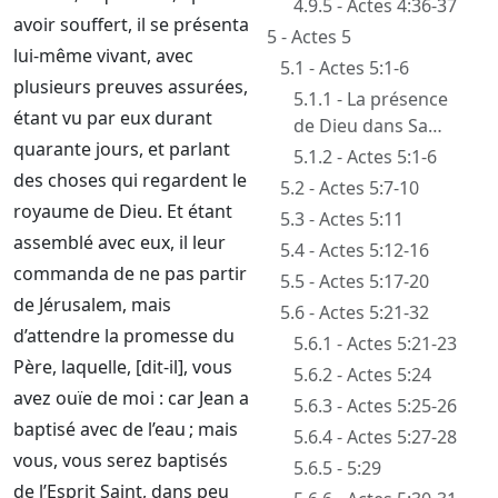
4.9.5 - Actes 4:36-37
avoir souffert, il se présenta
5 - Actes 5
lui-même vivant, avec
5.1 - Actes 5:1-6
plusieurs preuves assurées,
5.1.1 - La présence
étant vu par eux durant
de Dieu dans Sa
quarante jours, et parlant
maison (par l’Esprit)
5.1.2 - Actes 5:1-6
et la sainteté
des choses qui regardent le
5.2 - Actes 5:7-10
requise
royaume de Dieu. Et étant
5.3 - Actes 5:11
assemblé avec eux, il leur
5.4 - Actes 5:12-16
commanda de ne pas partir
5.5 - Actes 5:17-20
de Jérusalem, mais
5.6 - Actes 5:21-32
d’attendre la promesse du
5.6.1 - Actes 5:21-23
Père, laquelle, [dit-il], vous
5.6.2 - Actes 5:24
avez ouïe de moi : car Jean a
5.6.3 - Actes 5:25-26
baptisé avec de l’eau ; mais
5.6.4 - Actes 5:27-28
vous, vous serez baptisés
5.6.5 - 5:29
de l’Esprit Saint, dans peu