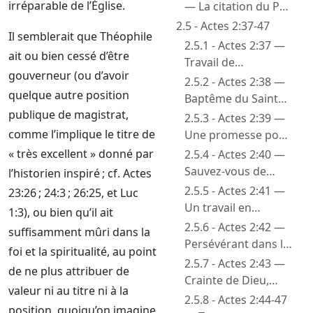
irréparable de l’Église.
— La citation du Ps.
110
2.5 - Actes 2:37-47
Il semblerait que Théophile
2.5.1 - Actes 2:37 —
ait ou bien cessé d’être
Travail de
gouverneur (ou d’avoir
conscience
2.5.2 - Actes 2:38 —
quelque autre position
Baptême du Saint
publique de magistrat,
Esprit. Le don du
2.5.3 - Actes 2:39 —
Saint Esprit
comme l’implique le titre de
Une promesse pour
tous
« très excellent » donné par
2.5.4 - Actes 2:40 —
Sauvez-vous de
l’historien inspiré ; cf. Actes
cette génération
2.5.5 - Actes 2:41 —
23:26 ; 24:3 ; 26:25, et Luc
perverse
Un travail en
1:3), ou bien qu’il ait
profondeur
2.5.6 - Actes 2:42 —
suffisamment mûri dans la
Persévérant dans la
foi et la spiritualité, au point
doctrine, la
2.5.7 - Actes 2:43 —
de ne plus attribuer de
communion des
Crainte de Dieu,
valeur ni au titre ni à la
apôtres, la fraction
prodiges et miracles
2.5.8 - Actes 2:44-47
position, quoiqu’on imagine
du pain et les