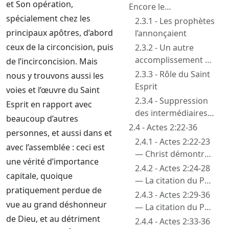
et Son opération,
importante
Encore le
spécialement chez les
changement radical
2.3.1 - Les prophètes
de la descente du
principaux apôtres, d’abord
l’annonçaient
Saint Esprit
ceux de la circoncision, puis
2.3.2 - Un autre
accomplissement eu
de l’incirconcision. Mais
dernier jour
2.3.3 - Rôle du Saint
nous y trouvons aussi les
Esprit
voies et l’œuvre du Saint
2.3.4 - Suppression
Esprit en rapport avec
des intermédiaires
beaucoup d’autres
humains avec Dieu
2.4 - Actes 2:22-36
personnes, et aussi dans et
2.4.1 - Actes 2:22-23
avec l’assemblée : ceci est
— Christ démontré
une vérité d’importance
être le Messie. La
2.4.2 - Actes 2:24-28
capitale, quoique
croix
— La citation du Ps.
pratiquement perdue de
16
2.4.3 - Actes 2:29-36
vue au grand déshonneur
— La citation du Ps.
de Dieu, et au détriment
132
2.4.4 - Actes 2:33-36