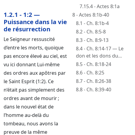
7.15.4 - Actes 8:1a
1.2.1 - 1:2 —
8 - Actes 8:1b-40
Puissance dans la vie
8.1 - Ch. 8:1b-4
de résurrection
8.2 - Ch. 8:5-8
Le Seigneur ressuscité
8.3 - Ch. 8:9-13
d’entre les morts, quoique
8.4 - Ch. 8:14-17 — Le
don et les dons du
pas encore élevé au ciel, est
Saint Esprit
8.5 - Ch. 8:18-24
vu ici donnant Lui-même
8.6 - Ch. 8:25
des ordres aux apôtres par
8.7 - Ch. 8:26-38
le Saint Esprit (1:2). Ce
8.8 - Ch. 8:39-40
n’était pas simplement des
ordres avant de mourir ;
dans le nouvel état de
l’homme au-delà du
tombeau, nous avons la
preuve de la même