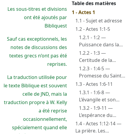
Table des matières
Les sous-titres et divisions
1 - Actes 1
ont été ajoutés par
1.1 - Sujet et adresse
Bibliquest
1.2 - Actes 1:1-5
1.2.1 - 1:2 —
Sauf cas exceptionnels, les
Puissance dans la
notes de discussions des
vie de résurrection
1.2.2 - 1:3 —
textes grecs n’ont pas été
Certitude de la
reprises.
résurrection
1.2.3 - 1:4-5 —
Promesse du Saint
La traduction utilisée pour
Esprit
1.3 - Actes 1:6-11
le texte Biblique est souvent
1.3.1 - 1:6-8 —
celle de JND, mais la
L’évangile et son
traduction propre à W. Kelly
contenu
1.3.2 - 1:9-11 —
a été reprise
L’espérance du
occasionnellement,
retour du Seigneur
1.4 - Actes 1:12-14 —
spécialement quand elle
La prière. Les