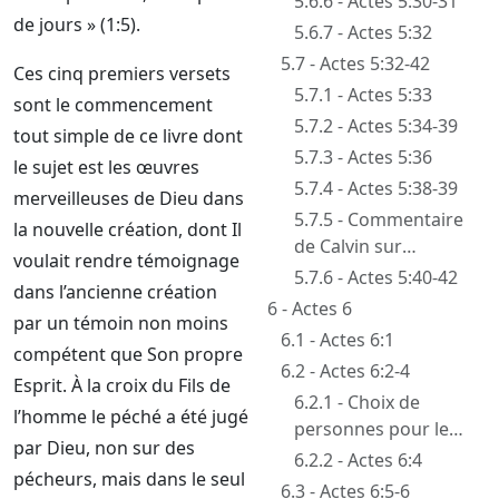
5.6.6 - Actes 5:30-31
de jours » (1:5).
5.6.7 - Actes 5:32
5.7 - Actes 5:32-42
Ces cinq premiers versets
5.7.1 - Actes 5:33
sont le commencement
5.7.2 - Actes 5:34-39
tout simple de ce livre dont
5.7.3 - Actes 5:36
le sujet est les œuvres
5.7.4 - Actes 5:38-39
merveilleuses de Dieu dans
5.7.5 - Commentaire
la nouvelle création, dont Il
de Calvin sur
voulait rendre témoignage
l’opinion de
5.7.6 - Actes 5:40-42
dans l’ancienne création
Gamaliel
6 - Actes 6
par un témoin non moins
6.1 - Actes 6:1
compétent que Son propre
6.2 - Actes 6:2-4
Esprit. À la croix du Fils de
6.2.1 - Choix de
l’homme le péché a été jugé
personnes pour le
par Dieu, non sur des
service dans
6.2.2 - Actes 6:4
pécheurs, mais dans le seul
l’assemblée
6.3 - Actes 6:5-6