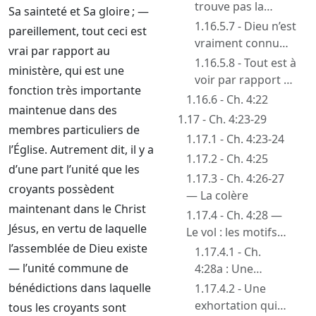
Dieu dans la
trouve pas la
Sa sainteté et Sa gloire ; —
création
vérité au sujet de
1.16.5.7 - Dieu n’est
pareillement, tout ceci est
Dieu dans la loi
vraiment connu
vrai par rapport au
qu’en Jésus
1.16.5.8 - Tout est à
ministère, qui est une
voir par rapport à
fonction très importante
Jésus
1.16.6 - Ch. 4:22
maintenue dans des
1.17 - Ch. 4:23-29
membres particuliers de
1.17.1 - Ch. 4:23-24
l’Église. Autrement dit, il y a
1.17.2 - Ch. 4:25
d’une part l’unité que les
1.17.3 - Ch. 4:26-27
croyants possèdent
— La colère
maintenant dans le Christ
1.17.4 - Ch. 4:28 —
Jésus, en vertu de laquelle
Le vol : les motifs
l’assemblée de Dieu existe
supérieurs du
1.17.4.1 - Ch.
chrétien qui travaille
— l’unité commune de
4:28a : Une
pour pouvoir
exhortation
bénédictions dans laquelle
1.17.4.2 - Une
donner
appropriée
exhortation qui
tous les croyants sont