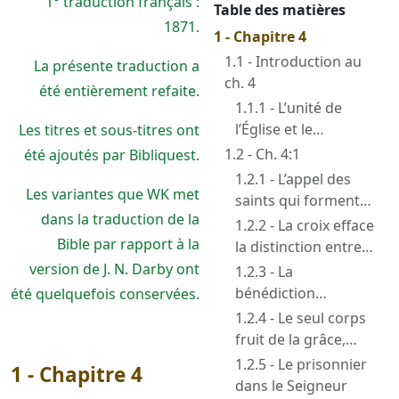
1° traduction français :
Table des matières
1871.
1 - Chapitre 4
1.1 - Introduction au
La présente traduction a
ch. 4
été entièrement refaite.
1.1.1 - L’unité de
l’Église et le
Les titres et sous-titres ont
caractère individuel
1.2 - Ch. 4:1
été ajoutés par Bibliquest.
des dons et du
1.2.1 - L’appel des
ministère
Les variantes que WK met
saints qui forment
dans la traduction de la
un seul corps en
1.2.2 - La croix efface
Christ : quelque
Bible par rapport à la
la distinction entre
chose d’unique
Juifs et Gentils
version de J. N. Darby ont
1.2.3 - La
bénédiction
été quelquefois conservées.
réunissant Juifs et
1.2.4 - Le seul corps
Gentils n’est
fruit de la grâce,
l’accomplissement
alors que la croix
1.2.5 - Le prisonnier
1 - Chapitre 4
ni de la loi ni des
aurait dû aboutir au
dans le Seigneur