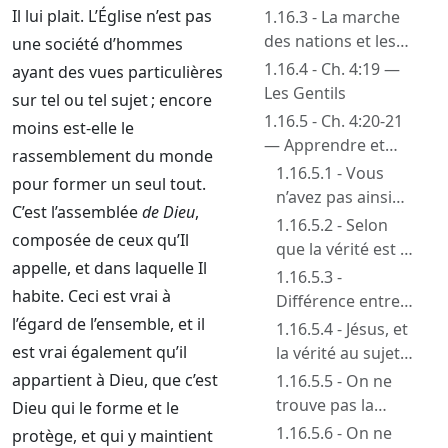
abandonner ses
Il lui plait. L’Église n’est pas
1.16.3 - La marche
propres principes
des nations et les
une société d’hommes
vaines pensées
1.16.4 - Ch. 4:19 —
ayant des vues particulières
viennent de l’état du
Les Gentils
sur tel ou tel sujet ; encore
cœur
1.16.5 - Ch. 4:20-21
moins est-elle le
— Apprendre et
rassemblement du monde
entendre Christ,
1.16.5.1 - Vous
pour former un seul tout.
selon la vérité en
n’avez pas ainsi
C’est l’assemblée
de Dieu
,
Jésus
appris le Christ
1.16.5.2 - Selon
composée de ceux qu’Il
que la vérité est en
appelle, et dans laquelle Il
Jésus — Différence
1.16.5.3 -
habite. Ceci est vrai à
entre Christ et
Différence entre
Jésus
l’égard de l’ensemble, et il
« Jésus est la
1.16.5.4 - Jésus, et
vérité » et « le
est vrai également qu’il
la vérité au sujet
Saint Esprit est la
de l’homme
appartient à Dieu, que c’est
1.16.5.5 - On ne
vérité »
trouve pas la
Dieu qui le forme et le
vérité au sujet de
1.16.5.6 - On ne
protège, et qui y maintient