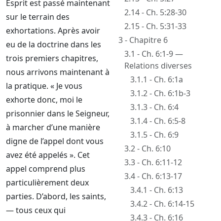
Esprit est passé maintenant
2.14 - Ch. 5:28-30
sur le terrain des
2.15 - Ch. 5:31-33
exhortations. Après avoir
3 - Chapitre 6
eu de la doctrine dans les
3.1 - Ch. 6:1-9 —
trois premiers chapitres,
Relations diverses
nous arrivons maintenant à
3.1.1 - Ch. 6:1a
la pratique. « Je vous
3.1.2 - Ch. 6:1b-3
exhorte donc, moi le
3.1.3 - Ch. 6:4
prisonnier dans le Seigneur,
3.1.4 - Ch. 6:5-8
à marcher d’une manière
3.1.5 - Ch. 6:9
digne de l’appel dont vous
3.2 - Ch. 6:10
avez été appelés ». Cet
3.3 - Ch. 6:11-12
appel comprend plus
3.4 - Ch. 6:13-17
particulièrement deux
3.4.1 - Ch. 6:13
parties. D’abord, les saints,
3.4.2 - Ch. 6:14-15
— tous ceux qui
3.4.3 - Ch. 6:16