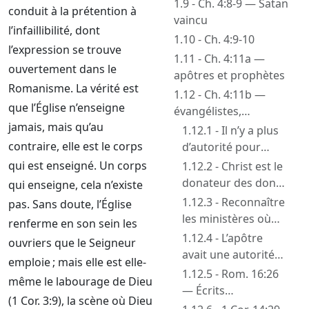
Tête du corps
1.9 - Ch. 4:8-9 — Satan
conduit à la prétention à
vaincu
l’infaillibilité, dont
1.10 - Ch. 4:9-10
l’expression se trouve
1.11 - Ch. 4:11a —
ouvertement dans le
apôtres et prophètes
Romanisme. La vérité est
1.12 - Ch. 4:11b —
que l’Église n’enseigne
évangélistes,
jamais, mais qu’au
pasteurs et docteurs
1.12.1 - Il n’y a plus
contraire, elle est le corps
d’autorité pour
nommer
qui est enseigné. Un corps
1.12.2 - Christ est le
donateur des dons
qui enseigne, cela n’existe
et ministères
1.12.3 - Reconnaître
pas. Sans doute, l’Église
les ministères où
renferme en son sein les
qu’ils soient, sans
1.12.4 - L’apôtre
ouvriers que le Seigneur
qu’ils aient
avait une autorité
emploie ; mais elle est elle-
d’autorité pour
en gouvernement
1.12.5 - Rom. 16:26
même le labourage de Dieu
commander
— Écrits
(1 Cor. 3:9), la scène où Dieu
prophétiques