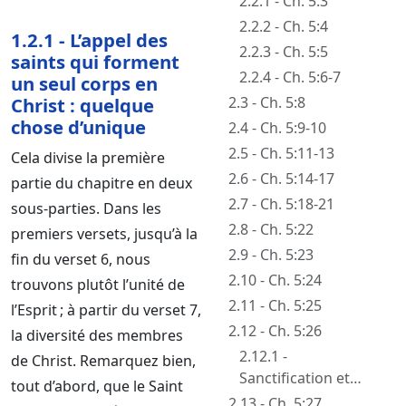
2.2.1 - Ch. 5:3
2.2.2 - Ch. 5:4
1.2.1 - L’appel des
2.2.3 - Ch. 5:5
saints qui forment
2.2.4 - Ch. 5:6-7
un seul corps en
Christ : quelque
2.3 - Ch. 5:8
chose d’unique
2.4 - Ch. 5:9-10
2.5 - Ch. 5:11-13
Cela divise la première
2.6 - Ch. 5:14-17
partie du chapitre en deux
2.7 - Ch. 5:18-21
sous-parties. Dans les
2.8 - Ch. 5:22
premiers versets, jusqu’à la
2.9 - Ch. 5:23
fin du verset 6, nous
2.10 - Ch. 5:24
trouvons plutôt l’unité de
2.11 - Ch. 5:25
l’Esprit ; à partir du verset 7,
2.12 - Ch. 5:26
la diversité des membres
2.12.1 -
de Christ. Remarquez bien,
Sanctification et
tout d’abord, que le Saint
purification
2.13 - Ch. 5:27