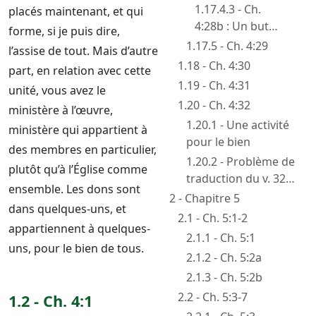
n’est pas une
1.17.4.3 - Ch.
placés maintenant, et qui
application de la
4:28b : Un but
forme, si je puis dire,
loi
positif : donner
1.17.5 - Ch. 4:29
l’assise de tout. Mais d’autre
1.18 - Ch. 4:30
part, en relation avec cette
1.19 - Ch. 4:31
unité, vous avez le
1.20 - Ch. 4:32
ministère à l’œuvre,
1.20.1 - Une activité
ministère qui appartient à
pour le bien
des membres en particulier,
1.20.2 - Problème de
plutôt qu’à l’Église comme
traduction du v. 32
ensemble. Les dons sont
— KJV — Ce qu’est la
2 - Chapitre 5
dans quelques-uns, et
réconciliation
2.1 - Ch. 5:1-2
appartiennent à quelques-
2.1.1 - Ch. 5:1
uns, pour le bien de tous.
2.1.2 - Ch. 5:2a
2.1.3 - Ch. 5:2b
2.2 - Ch. 5:3-7
1.2 - Ch. 4:1