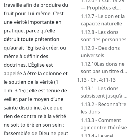
1.12.6 - 1 Cor. 14:29
travaille afin de produire du
— Prophètes et
fruit pour Lui-même. C’est
communications
1.12.7 - Le don et la
une vérité importante en
nouvelles
capacité naturelle
pratique, parce qu’elle
1.12.8 - Les dons
détruit toute prétention
sont des personnes
qu’aurait l’Église à créer, ou
1.12.9 - Des dons
universels
même à définir des
1.12.10Les dons ne
doctrines. L’Église est
sont pas un titre de
appelée à être la colonne et
valeur dans le
1.13 - Ch. 4:11-13
le soutien de la vérité (1
monde
1.13.1 - Les dons
Tim. 3:15) ; elle est tenue de
subsistent jusqu’à la
veiller, par le moyen d’une
fin
1.13.2 - Reconnaître
sainte discipline, à ce que
les dons
rien de contraire à la vérité
1.13.3 - Comment
ne soit toléré en son sein :
agir contre l’hérésie
l’assemblée de Dieu ne peut
1.13.4 - Le vrai