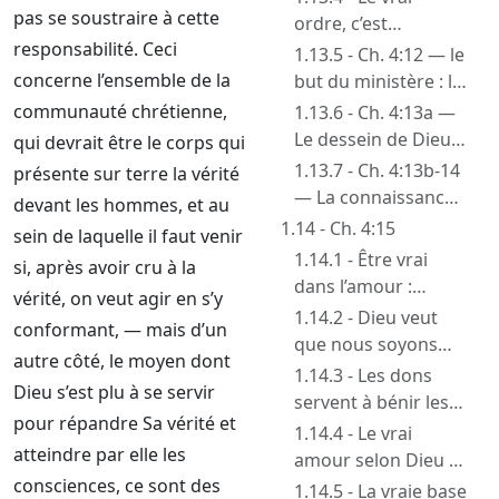
pas se soustraire à cette
ordre, c’est
responsabilité. Ceci
l’obéissance à la
1.13.5 - Ch. 4:12 — le
Parole de Dieu, avec
concerne l’ensemble de la
but du ministère : le
la liberté de l’Esprit
perfectionnement
communauté chrétienne,
1.13.6 - Ch. 4:13a —
des saints
Le dessein de Dieu
qui devrait être le corps qui
s’accomplit malgré
1.13.7 - Ch. 4:13b-14
présente sur terre la vérité
tout
— La connaissance
devant les hommes, et au
du Fils de Dieu ;
1.14 - Ch. 4:15
sein de laquelle il faut venir
l’état d’homme fait
1.14.1 - Être vrai
si, après avoir cru à la
dans l’amour :
vérité, on veut agir en s’y
l’exemple de Christ
1.14.2 - Dieu veut
conformant, — mais d’un
que nous soyons
autre côté, le moyen dont
semblables à Christ
1.14.3 - Les dons
Dieu s’est plu à se servir
maintenant
servent à bénir les
pour répandre Sa vérité et
âmes
1.14.4 - Le vrai
atteindre par elle les
amour selon Dieu va
consciences, ce sont des
de pair avec la
1.14.5 - La vraie base