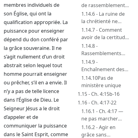
sainteté — désirer
membres individuels de
de rassemblement,
les deux
celle que Dieu peut
son Église, qui ont la
1.14.6 - La ruine de
approuver
la chrétienté ne
qualification appropriée. La
change rien — obéir
1.14.7 - Comment
puissance pour enseigner
à la Parole
avoir de la certitude
dépend du don conféré par
dans la confusion
1.14.8 -
la grâce souveraine. Il ne
régnante —
Rassemblements
s’agit nullement d’un droit
discipline publique
restreints à deux ou
1.14.9 -
abstrait selon lequel tout
et jugement uni
trois
Enchaînement des
homme pourrait enseigner
pensées de 4:12 à
1.14.10Pas de
ou prêcher, s’il en a envie. Il
4:15 — Christ seul
ministère unique
n’y a pas de telle licence
rempart contre le
1.15 - Ch. 4:15b-16
mal
dans l’Église de Dieu. Le
1.16 - Ch. 4:17-22
Seigneur Jésus a le droit
1.16.1 - Ch. 4:17 —
d’appeler et de
ne pas marcher
communiquer la puissance
comme le reste des
1.16.2 - Agir en
nations
dans le Saint Esprit, comme
grâce sans