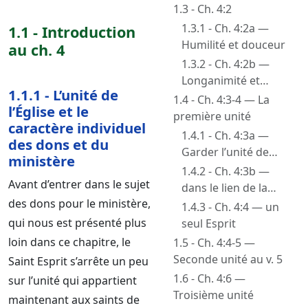
prophètes
jugement
1.3 - Ch. 4:2
1.3.1 - Ch. 4:2a —
1.1 - Introduction
Humilité et douceur
au ch. 4
1.3.2 - Ch. 4:2b —
Longanimité et
1.1.1 - L’unité de
support
1.4 - Ch. 4:3-4 — La
l’Église et le
première unité
caractère individuel
1.4.1 - Ch. 4:3a —
des dons et du
Garder l’unité de
ministère
l’Esprit
1.4.2 - Ch. 4:3b —
Avant d’entrer dans le sujet
dans le lien de la
des dons pour le ministère,
paix
1.4.3 - Ch. 4:4 — un
qui nous est présenté plus
seul Esprit
loin dans ce chapitre, le
1.5 - Ch. 4:4-5 —
Seconde unité au v. 5
Saint Esprit s’arrête un peu
1.6 - Ch. 4:6 —
sur l’unité qui appartient
Troisième unité
maintenant aux saints de