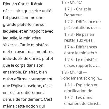
1.7 - Ch. 4:7
Dieu en Christ. Il était
1.7.1 - Christ le
nécessaire que cette unité
Donateur
fût posée comme une
1.7.2 - Différence de
grande plate-forme sur
présentations des
laquelle, et en rapport avec
dons entre
1.7.3 - Ne pas en
laquelle, le ministère
Corinthiens et
rester aux vues
s’exerce. Car le ministère
Éphésiens
traditionnelles sur le
1.7.4 - Différences
met en avant des membres
ministère et les
entre le ministère et
dons
individuels de Christ, plutôt
la sacrificature
1.7.5 - Le ministère
que le corps dans son
et ses rapports avec
le culte
ensemble. En effet, bien
1.8 - Ch. 4:8 —
Fondement et origine
qu’on affirme couramment
du ministère
1.8.1 - Expiation et
que l’Église enseigne, c’est
glorification de
en réalité entièrement
christ
1.8.2 - Les dons
dénué de fondement. C’est
émanent de Christ,
même cette notion qui