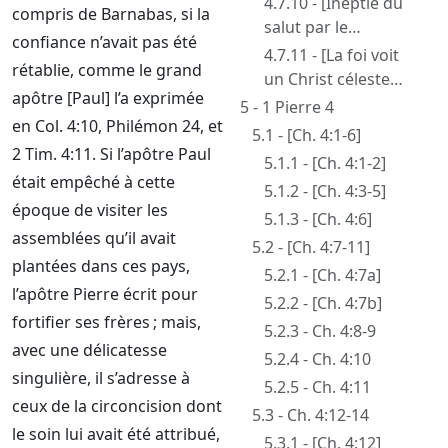
4.7.10 - [Ineptie du
Christ]
compris de Barnabas, si la
notre acquittement
Paul en dit en 1
salut par le
par la gloire de
confiance n’avait pas été
Corinthiens]
baptême]
4.7.11 - [La foi voit
Christ]
rétablie, comme le grand
un Christ céleste
apôtre [Paul] l’a exprimée
dans la gloire et
5 - 1 Pierre 4
en Col. 4:10, Philémon 24, et
c’est là qu’est notre
5.1 - [Ch. 4:1-6]
part]
2 Tim. 4:11. Si l’apôtre Paul
5.1.1 - [Ch. 4:1-2]
était empêché à cette
5.1.2 - [Ch. 4:3-5]
époque de visiter les
5.1.3 - [Ch. 4:6]
assemblées qu’il avait
5.2 - [Ch. 4:7-11]
plantées dans ces pays,
5.2.1 - [Ch. 4:7a]
l’apôtre Pierre écrit pour
5.2.2 - [Ch. 4:7b]
fortifier ses frères ; mais,
5.2.3 - Ch. 4:8-9
avec une délicatesse
5.2.4 - Ch. 4:10
singulière, il s’adresse à
5.2.5 - Ch. 4:11
ceux de la circoncision dont
5.3 - Ch. 4:12-14
le soin lui avait été attribué,
5.3.1 - [Ch. 4:12]