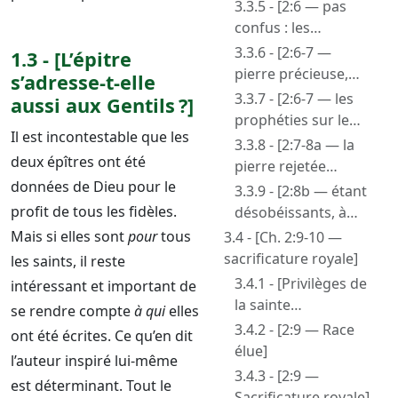
grâce. Celui qui croit
3.3.5 - [2:6 — pas
ne sera pas confus]
confus : les
souffrances en
3.3.6 - [2:6-7 —
1.3 - [L’épitre
attendant la gloire]
pierre précieuse,
s’adresse-t-elle
pierre qui a du prix]
3.3.7 - [2:6-7 — les
aussi aux Gentils ?]
prophéties sur le
Il est incontestable que les
rejet de Christ
3.3.8 - [2:7-8a — la
deux épîtres ont été
deviennent claires]
pierre rejetée
données de Dieu pour le
devenue maitresse
3.3.9 - [2:8b — étant
pierre de coin]
profit de tous les fidèles.
désobéissants, à
quoi aussi ils ont été
Mais si elles sont
pour
tous
3.4 - [Ch. 2:9-10 —
destinés]
sacrificature royale]
les saints, il reste
3.4.1 - [Privilèges de
intéressant et important de
la sainte
se rendre compte
à qui
elles
sacrificature : Culte
3.4.2 - [2:9 — Race
ont été écrites. Ce qu’en dit
et adoration]
élue]
l’auteur inspiré lui-même
3.4.3 - [2:9 —
est déterminant. Tout le
Sacrificature royale]