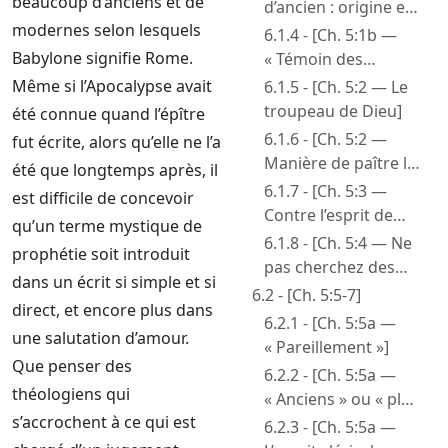
beaucoup d’anciens et de
caractère de
d’ancien : origine et
serviteur]
modernes selon lesquels
déviation loin de la
6.1.4 - [Ch. 5:1b —
Parole de Dieu]
Babylone signifie Rome.
« Témoin des
souffrances de
Même si l’Apocalypse avait
6.1.5 - [Ch. 5:2 — Le
Christ, et ayant part
troupeau de Dieu]
été connue quand l’épître
à la gloire qui va
6.1.6 - [Ch. 5:2 —
fut écrite, alors qu’elle ne l’a
être révélée »]
Manière de paître le
été que longtemps après, il
troupeau]
6.1.7 - [Ch. 5:3 —
est difficile de concevoir
Contre l’esprit de
qu’un terme mystique de
domination]
6.1.8 - [Ch. 5:4 — Ne
prophétie soit introduit
pas cherchez des
dans un écrit si simple et si
récompenses
6.2 - [Ch. 5:5-7]
direct, et encore plus dans
terrestres]
6.2.1 - [Ch. 5:5a —
une salutation d’amour.
« Pareillement »]
Que penser des
6.2.2 - [Ch. 5:5a —
théologiens qui
« Anciens » ou « plus
s’accrochent à ce qui est
âgés » ?]
6.2.3 - [Ch. 5:5a —