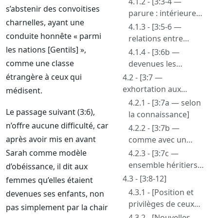
4.1.2 - [3:3-4 —
s’abstenir des convoitises
les cœurs]
parure : intérieure
charnelles, ayant une
ou extérieure]
4.1.3 - [3:5-6 —
conduite honnête « parmi
relations entre
les nations [Gentils] »,
épouse et mari
4.1.4 - [3:6b —
chrétiens]
comme une classe
devenues les
enfants de Sara… ne
étrangère à ceux qui
4.2 - [3:7 —
craignant aucune
exhortation aux
médisent.
frayeur]
maris]
4.2.1 - [3:7a — selon
Le passage suivant (3:6),
la connaissance]
n’offre aucune difficulté, car
4.2.2 - [3:7b —
après avoir mis en avant
comme avec un
vase plus faible,
Sarah comme modèle
4.2.3 - [3:7c —
féminin, leur
ensemble héritiers
d’obéissance, il dit aux
portant honneur]
de la grâce de la vie]
4.3 - [3:8-12]
femmes qu’elles étaient
4.3.1 - [Position et
devenues ses enfants, non
privilèges de ceux
pas simplement par la chair
qui sont à Christ]
4.3.2 - [Nouvelles