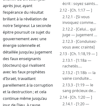
écrit : soyez saints…
après jour, ayant
]
2.12 - [Ch. 1:17 — ]
l’espérance du résultat
2.12.1 - [Si vous
brillant à la révélation de
invoquez comme
notre Seigneur. La seconde
Père]
2.12.2 - [Celui… qui
épitre poursuit ce sujet du
juge — jugement du
gouvernement avec une
Père / jugement du
2.12.3 - [Conduisez-
énergie solennelle et
Fils de l’homme]
vous avec crainte]
détaillée jusqu’au jugement
2.13 - [Ch. 1:18,19 — ]
des faux enseignants
2.13.1 - [1:18a —
(docteurs) qui rivalisent
rachetés.
Rédemption]
avec les faux prophètes
2.13.2 - [1:18b — la
vaine conduite
d’Israël, travaillant
enseignée par vos
2.13.3 - [1:19 — le
pareillement à la corruption
pères]
sang précieux de
et la destruction ; et cela
Christ, l’agneau sans
2.14 - [Ch. 1:20 — ]
continue même jusqu’au
défaut et sans
2.14.1 - [1:20 —
jour de Dieu, à cause