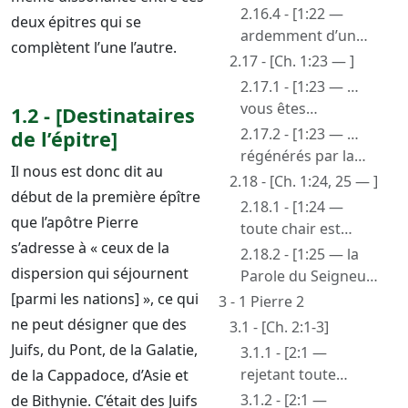
2.16.4 - [1:22 —
deux épitres qui se
ardemment d’un
complètent l’une l’autre.
cœur pur]
2.17 - [Ch. 1:23 — ]
2.17.1 - [1:23 — …
vous êtes
1.2 - [Destinataires
régénérés, ou
2.17.2 - [1:23 — …
de l’épitre]
engendrés de
régénérés par la
Il nous est donc dit au
nouveau]
Parole de Dieu]
2.18 - [Ch. 1:24, 25 — ]
début de la première épître
2.18.1 - [1:24 —
que l’apôtre Pierre
toute chair est
s’adresse à « ceux de la
comme l’herbe]
2.18.2 - [1:25 — la
dispersion qui séjournent
Parole du Seigneur
demeure
[parmi les nations] », ce qui
3 - 1 Pierre 2
éternellement —
ne peut désigner que des
3.1 - [Ch. 2:1-3]
parole et langage,
Juifs, du Pont, de la Galatie,
3.1.1 - [2:1 —
les mots]
rejetant toute
de la Cappadoce, d’Asie et
malice]
3.1.2 - [2:1 —
de Bithynie. C’était des Juifs