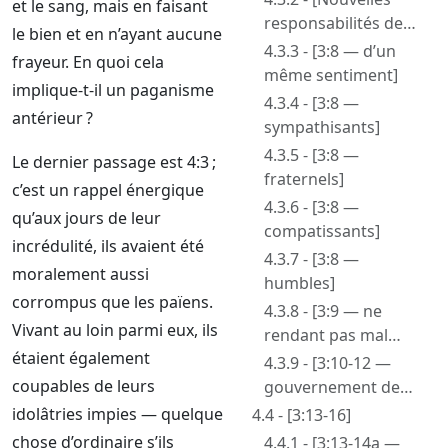
et le sang, mais en faisant
responsabilités de
le bien et en n’ayant aucune
ceux qui sont à
4.3.3 - [3:8 — d’un
frayeur. En quoi cela
Christ]
même sentiment]
implique-t-il un paganisme
4.3.4 - [3:8 —
antérieur ?
sympathisants]
4.3.5 - [3:8 —
Le dernier passage est 4:3 ;
fraternels]
c’est un rappel énergique
4.3.6 - [3:8 —
qu’aux jours de leur
compatissants]
incrédulité, ils avaient été
4.3.7 - [3:8 —
moralement aussi
humbles]
corrompus que les païens.
4.3.8 - [3:9 — ne
Vivant au loin parmi eux, ils
rendant pas mal
étaient également
pour mal ou
4.3.9 - [3:10-12 —
outrage pour
coupables de leurs
gouvernement de
outrage]
Dieu envers les
idolâtries impies — quelque
4.4 - [3:13-16]
saints]
chose d’ordinaire s’ils
4.4.1 - [3:13-14a —