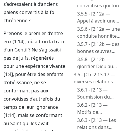
Babylone]
s’adressaient à d’anciens
charnelles —
convoitises qui font
Babylone
païens convertis à la foi
la guerre à l’âme]
3.5.5 - [2:12a —
dominatrice]
chrétienne ?
Appel à avoir une
conduite honnête]
3.5.6 - [2:12a — une
Prenons le premier d’entre
conduite honnête
eux (1:14) ; où a-t-on la trace
parmi les nations]
3.5.7 - [2:12b — des
d’un Gentil ? Ne s’agissait-il
bonnes œuvres
pas de Juifs, régénérés
observées par ceux
3.5.8 - [2:12b —
qui médisent de
pour une espérance vivante
glorifier Dieu au
vous]
jour de la visitation]
[1:4], pour être des enfants
3.6 - [Ch. 2:13-17 —
diverses relations
d’obéissance, ne se
extérieures]
3.6.1 - [2:13 —
conformant pas aux
Soumission du
convoitises d’autrefois du
résidu croyant qui
3.6.2 - [2:13 —
temps de leur ignorance
remplace le peuple]
Motifs de
[1:14], mais se conformant
soumission aux
3.6.3 - [2:13 — Les
au Saint qui les avait
institutions
relations dans