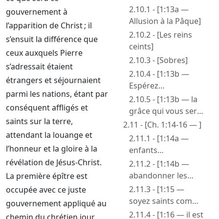
exhortations]
2.10.1 - [1:13a —
gouvernement à
Allusion à la Pâque]
l’apparition de Christ ; il
2.10.2 - [Les reins
s’ensuit la différence que
ceints]
ceux auxquels Pierre
2.10.3 - [Sobres]
s’adressait étaient
2.10.4 - [1:13b —
étrangers et séjournaient
Espérez
parmi les nations, étant par
parfaitement]
2.10.5 - [1:13b — la
conséquent affligés et
grâce qui vous sera
saints sur la terre,
apportée à la
2.11 - [Ch. 1:14-16 — ]
révélation de Jésus
attendant la louange et
2.11.1 - [1:14a —
Christ]
l’honneur et la gloire à la
enfants
d’obéissance]
révélation de Jésus-Christ.
2.11.2 - [1:14b —
abandonner les
La première épître est
convoitises du
2.11.3 - [1:15 —
occupée avec ce juste
temps de
soyez saints comme
gouvernement appliqué au
l’ignorance]
votre Père est saint]
2.11.4 - [1:16 — il est
chemin du chrétien jour