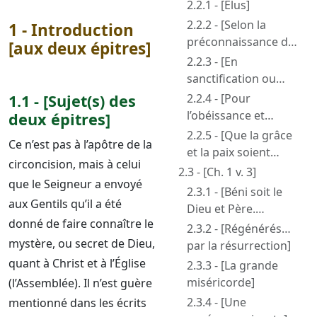
2.2.1 - [Élus]
2.2.2 - [Selon la
1 - Introduction
préconnaissance de
[aux deux épitres]
Dieu le Père]
2.2.3 - [En
sanctification ou
sainteté de l’Esprit]
1.1 - [Sujet(s) des
2.2.4 - [Pour
l’obéissance et
deux épitres]
l’aspersion du sang
2.2.5 - [Que la grâce
Ce n’est pas à l’apôtre de la
de Jésus-Christ]
et la paix soient
circoncision, mais à celui
multipliées]
2.3 - [Ch. 1 v. 3]
que le Seigneur a envoyé
2.3.1 - [Béni soit le
aux Gentils qu’il a été
Dieu et Père.
donné de faire connaître le
Comparaison avec
2.3.2 - [Régénérés…
Paul s’adressant aux
mystère, ou secret de Dieu,
par la résurrection]
Éphésiens]
quant à Christ et à l’Église
2.3.3 - [La grande
miséricorde]
(l’Assemblée). Il n’est guère
2.3.4 - [Une
mentionné dans les écrits