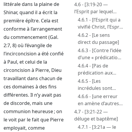
Dieu]
littérale dans la plaine de
4.6 - [3:19-20 —
l’Esprit par lequel
Shinar, quand il a écrit la
Christ est allé prêché]
4.6.1 - [l’Esprit qui a
première épître. Cela est
vivifié Christ, l’Esprit
conforme à l’arrangement
par lequel Christ a
4.6.2 - [Le sens
du commencement (Gal.
prêché]
direct du passage]
2:7, 8) où l’évangile de
4.6.3 - [Contre l’idée
l’incirconcision a été confié
d’une « prédication
à Paul, et celui de la
de Christ aux
4.6.4 - [Pas de
circoncision à Pierre, Dieu
enfers »]
prédication aux
travaillant dans chacun de
saints décédés, mais
4.6.5 - [Les
ces domaines à des fins
contraste entre les
incrédules sont
croyants et les
différentes. Il n’y avait pas
comme les
4.6.6 - [une erreur
désobéissants]
désobéissants du
de discorde, mais une
en amène d’autres
temps du déluge qui
et contribue à nier
communion heureuse ; on
4.7 - [3:21-22 —
ont rejetés les
les réalités de l’Au-
déluge et baptême]
le voit par le fait que Pierre
avertissements de
delà]
4.7.1 - [3:21a — le
employait, comme
l’Esprit de Christ]