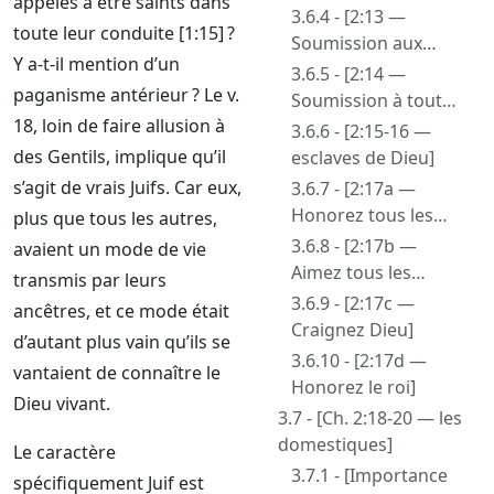
appelés à être saints dans
humaines]
l’église sont d’une
3.6.4 - [2:13 —
toute leur conduite [1:15] ?
autre nature]
Soumission aux
Y a-t-il mention d’un
autorités pour
3.6.5 - [2:14 —
paganisme antérieur ? Le v.
l’amour du Seigneur
Soumission à toutes
dans un monde
18, loin de faire allusion à
sortes d’autorité]
3.6.6 - [2:15-16 —
mauvais]
des Gentils, implique qu’il
esclaves de Dieu]
s’agit de vrais Juifs. Car eux,
3.6.7 - [2:17a —
Honorez tous les
plus que tous les autres,
hommes]
3.6.8 - [2:17b —
avaient un mode de vie
Aimez tous les
transmis par leurs
frères]
3.6.9 - [2:17c —
ancêtres, et ce mode était
Craignez Dieu]
d’autant plus vain qu’ils se
3.6.10 - [2:17d —
vantaient de connaître le
Honorez le roi]
Dieu vivant.
3.7 - [Ch. 2:18-20 — les
domestiques]
Le caractère
3.7.1 - [Importance
spécifiquement Juif est