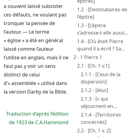
épitres]
a souvent laissé subsister
1.2 - [Destinataires de
ces défauts, ne voulant pas
l’épitre]
tronquer la pensée de
1.3 - [L’épitre
l’auteur. — Le terme
s’adresse-t-elle aussi
aux Gentils ?]
« église » a été en général
1.4 - [Où était Pierre
quand il a écrit ? Sa
laissé comme l’auteur
position par rapport à
2 - 1 Pierre 1
l’utilise en anglais, mais il ne
Paul]
2.1 - [Ch. 1 v.1]
faut pas y voir un sens
2.1.1 - [Ceux de la
distinct de celui
dispersion]
d’« assemblée » utilisé dans
2.1.2 - [élus]
la version Darby de la Bible.
2.1.3 - [« qui
séjournent en
étrangers ». Pierre
Traduction d’après l’édition
2.1.4 - [Territoires
auteur de l’épitre]
concernés]
de 1923 de C.A.Hammond
2.2 - [Ch. 1 v. 2]