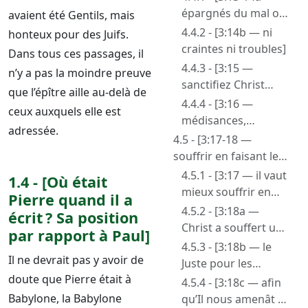
épargnés du mal ou
avaient été Gentils, mais
souffrant pour la
4.4.2 - [3:14b — ni
honteux pour des Juifs.
justice]
craintes ni troubles]
Dans tous ces passages, il
4.4.3 - [3:15 —
n’y a pas la moindre preuve
sanctifiez Christ
que l’épître aille au-delà de
comme Seigneur
4.4.4 - [3:16 —
ceux auxquels elle est
dans vos cœurs…
médisances,
adressée.
donnant raison de
calomnies,
4.5 - [3:17-18 —
l’espérance]
souffrances du fait
souffrir en faisant le
de Satan chef de ce
bien]
4.5.1 - [3:17 — il vaut
1.4 - [Où était
monde]
mieux souffrir en
Pierre quand il a
faisant le bien, qu’en
4.5.2 - [3:18a —
écrit ? Sa position
faisant le mal]
Christ a souffert une
par rapport à Paul]
fois pour les
4.5.3 - [3:18b — le
Il ne devrait pas y avoir de
péchés]
Juste pour les
doute que Pierre était à
injustes]
4.5.4 - [3:18c — afin
Babylone, la Babylone
qu’Il nous amenât à