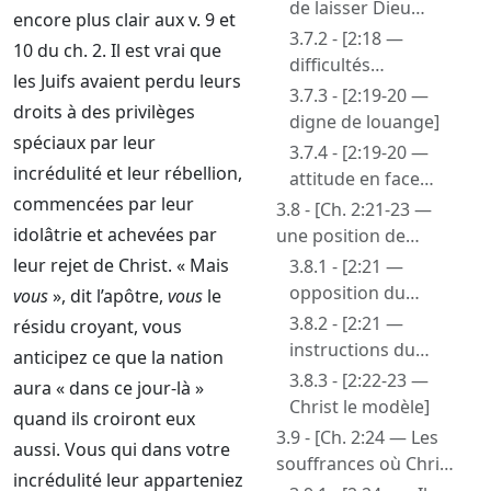
de laisser Dieu
encore plus clair aux v. 9 et
s’adresser
3.7.2 - [2:18 —
10 du ch. 2. Il est vrai que
directement à
difficultés
les Juifs avaient perdu leurs
l’homme]
rencontrées par les
3.7.3 - [2:19-20 —
droits à des privilèges
domestiques]
digne de louange]
spéciaux par leur
3.7.4 - [2:19-20 —
incrédulité et leur rébellion,
attitude en face
commencées par leur
d’afflictions injustes]
3.8 - [Ch. 2:21-23 —
idolâtrie et achevées par
une position de
souffrance]
leur rejet de Christ. « Mais
3.8.1 - [2:21 —
opposition du
vous
», dit l’apôtre,
vous
le
monde]
3.8.2 - [2:21 —
résidu croyant, vous
instructions du
anticipez ce que la nation
Seigneur quant à
3.8.3 - [2:22-23 —
aura « dans ce jour-là »
l’attitude face à
Christ le modèle]
quand ils croiront eux
l’opposition du
3.9 - [Ch. 2:24 — Les
aussi. Vous qui dans votre
monde]
souffrances où Christ
incrédulité leur apparteniez
a été seul]