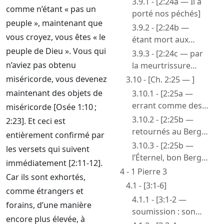
3.9.1 - [2:24a — Il a
comme n’étant « pas un
porté nos péchés]
peuple », maintenant que
3.9.2 - [2:24b —
vous croyez, vous êtes « le
étant mort aux
peuple de Dieu ». Vous qui
péchés]
3.9.3 - [2:24c — par
n’aviez pas obtenu
la meurtrissure
duquel vous avez
miséricorde, vous devenez
3.10 - [Ch. 2:25 — ]
été guéris]
maintenant des objets de
3.10.1 - [2:25a —
errant comme des
miséricorde [Osée 1:10 ;
brebis]
3.10.2 - [2:25b —
2:23]. Et ceci est
retournés au Berger
entièrement confirmé par
et au Surveillant de
3.10.3 - [2:25b —
les versets qui suivent
leurs âmes]
l’Éternel, bon Berger,
immédiatement [2:11-12].
remplaçant les
4 - 1 Pierre 3
Car ils sont exhortés,
mauvais bergers]
4.1 - [3:1-6]
comme étrangers et
4.1.1 - [3:1-2 —
forains, d’une manière
soumission : son
encore plus élevée, à
effet pour gagner