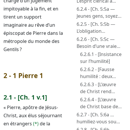
chargé d’un jugement
L’esprit clérical a
remplacé les
impitoyable à la fin, et en
6.2.4 - [Ch. 5:5a —
anciens par des
Jeunes gens, soyez
tirent un support
évêques]
soumis aux anciens]
6.2.5 - [Ch. 5:5b —
imaginaire au rêve d’un
L’obligation
épiscopat de Pierre dans la
d’humilité]
6.2.6 - [Ch. 5:5c —
métropole du monde des
Besoin d’une vraie
Gentils ?
humilité. Ce qu’elle
6.2.6.1 - [Insistance
est, comment on y
sur l’humilité]
accède]
6.2.6.2 - [Fausse
2 - 1 Pierre 1
humilité : deux
manières de
6.2.6.3 - [L’œuvre
s’égarer]
de Christ rend
2.1 - [Ch. 1 v.1]
parfait sans nos
6.2.6.4 - [L’œuvre
œuvres]
de Christ base de
« Pierre, apôtre de Jésus-
l’humilité
6.2.7 - [Ch. 5:6a …
Christ, aux élus séjournant
chrétienne. En
humiliez-vous sous
en étrangers
(*)
de la
avoir fini avec le
la puissante main de
6.2.8 - [Ch. 5:6b — …