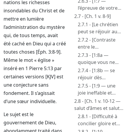
2.6.3 - [1:7 —
nations les richesses
l’épreuve de votre
insondables du Christ et de
foi bien plus
2.7 - [Ch. 1 v. 8-9]
mettre en lumière
précieuse que celle
2.7.1 - [Le chrétien
l’administration du mystère
de l’or qui périt]
peut se réjouir au
qui, de tous temps, avait
milieu d’épreuves
2.7.2 - [Contraste
été caché en Dieu qui a créé
sévères]
entre le
toutes choses [Éph. 3:8-9].
christianisme et les
2.7.3 - [1:8a —
Même le mot « église »
autres
quoique vous ne
dispensations]
inséré en 1 Pierre 5:13 par
l’ayez pas vu, vous
2.7.4 - [1:8b — se
aimez]
certaines versions [KJV] est
réjouir dès
maintenant - d’une
une conjecture sans
2.7.5 - [1:9 — une
joie ineffable et
joie ineffable et
fondement. Il s’agissait
glorieuse]
glorieuse, un salut
2.8 - [Ch. 1 v. 10-12 —
d’une sœur individuelle.
d’âmes]
salut d’âmes et salut
Le sujet est le
selon les prophètes
2.8.1 - [Difficulté à
de l’Ancien
gouvernement de Dieu,
concilier gloire et
Testament]
souffrances]
abondamment traité dans
2.8.2 - [1:10 —