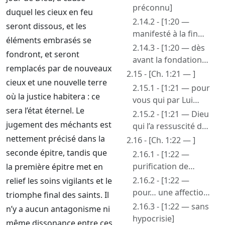
tache]
préconnu]
duquel les cieux en feu
2.14.2 - [1:20 —
seront dissous, et les
manifesté à la fin
éléments embrasés se
des temps]
2.14.3 - [1:20 — dès
fondront, et seront
avant la fondation
remplacés par de nouveaux
du monde]
2.15 - [Ch. 1:21 — ]
cieux et une nouvelle terre
2.15.1 - [1:21 — pour
où la justice habitera : ce
vous qui par Lui
sera l’état éternel. Le
croyez en Dieu]
2.15.2 - [1:21 — Dieu
jugement des méchants est
qui l’a ressuscité des
morts, afin que
nettement précisé dans la
2.16 - [Ch. 1:22 — ]
votre foi et votre
seconde épitre, tandis que
2.16.1 - [1:22 —
espérance soient en
purification de
la première épitre met en
Dieu]
l’âme. L’âme par
2.16.2 - [1:22 —
relief les soins vigilants et le
rapport à l’esprit]
pour… une affection
triomphe final des saints. Il
fraternelle sans
2.16.3 - [1:22 — sans
n’y a aucun antagonisme ni
hypocrisie]
hypocrisie]
même dissonance entre ces