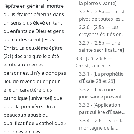
auprès de Dieu]
la pierre vivante]
l’épître en général, montre
3.2.5 - [2:5a — Christ
qu’ils étaient pèlerins dans
pivot de toutes les
un sens plus élevé en tant
bénédictions. Les
3.2.6 - [2:5a — Les
qu’enfants de Dieu et gens
croyants : des
croyants édifiés en
qui confessaient Jésus-
pierres vivantes]
maison spirituelle]
3.2.7 - [2:5b — une
Christ. La deuxième épître
sainte sacrificature]
(3:1) déclare qu’elle a été
3.3 - [Ch. 2:6-8 —
écrite aux mêmes
Christ, la pierre
angulaire selon la
personnes. Il n’y a donc pas
3.3.1 - [La prophétie
prophétie de l’Ancien
d’Ésaïe 28 et 29]
lieu de revendiquer pour
Testament]
3.3.2 - [Il y a une
elle un caractère plus
jouissance présente
catholique [universel] que
dans la maison
3.3.3 - [Application
pour la première. On a
spirituelle et la
particulière d’Ésaïe
beaucoup abusé du
sainte sacrificature]
28 selon Rom. 10]
3.3.4 - [2:6 — Sion la
qualificatif de « catholique »
montagne de la
pour ces épitres.