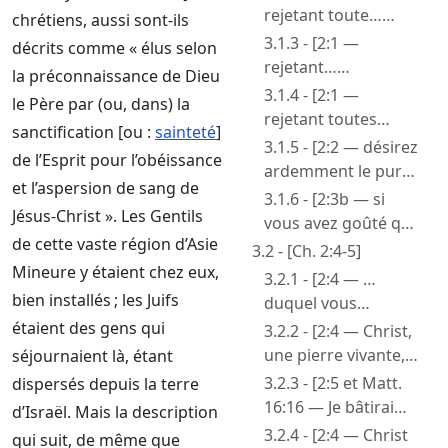
rejetant toute…
chrétiens, aussi sont-ils
fraude]
3.1.3 - [2:1 —
décrits comme « élus selon
rejetant…
la préconnaissance de Dieu
l’hypocrisie et
3.1.4 - [2:1 —
le Père par (ou, dans) la
l’envie]
rejetant toutes
sanctification [ou :
sainteté
]
médisances]
3.1.5 - [2:2 — désirez
de l’Esprit pour l’obéissance
ardemment le pur
et l’aspersion de sang de
lait intelligent
3.1.6 - [2:3b — si
Jésus-Christ ». Les Gentils
[intellectuel] pour
vous avez goûté que
croitre à salut : ni le
de cette vaste région d’Asie
le Seigneur est bon]
3.2 - [Ch. 2:4-5]
baptême ni la Cène,
Mineure y étaient chez eux,
3.2.1 - [2:4 — …
mais la Parole de
bien installés ; les Juifs
duquel vous
Dieu]
approchant]
étaient des gens qui
3.2.2 - [2:4 — Christ,
une pierre vivante,
séjournaient là, étant
rejetée par les
3.2.3 - [2:5 et Matt.
dispersés depuis la terre
hommes, mais
16:16 — Je bâtirai
d’Israël. Mais la description
choisie et précieuse
mon Assemblée]
3.2.4 - [2:4 — Christ
qui suit, de même que