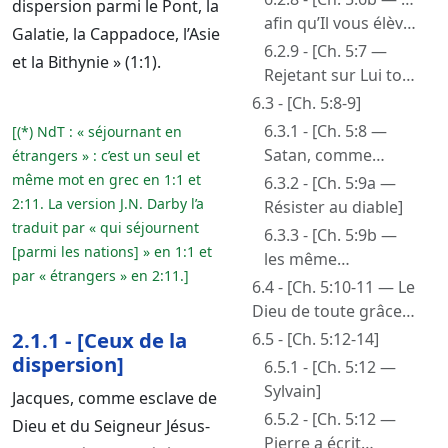
dispersion parmi le Pont, la
Moi]
Dieu…]
afin qu’Il vous élève
Galatie, la Cappadoce, l’Asie
quand le temps sera
6.2.9 - [Ch. 5:7 —
et la Bithynie » (1:1).
venu…]
Rejetant sur Lui tout
votre souci]
6.3 - [Ch. 5:8-9]
6.3.1 - [Ch. 5:8 —
[(*) NdT : « séjournant en
Satan, comme
étrangers » : c’est un seul et
puissance du mal,
même mot en grec en 1:1 et
6.3.2 - [Ch. 5:9a —
dans les différentes
2:11. La version J.N. Darby l’a
Résister au diable]
épitres]
traduit par « qui séjournent
6.3.3 - [Ch. 5:9b —
[parmi les nations] » en 1:1 et
les même
par « étrangers » en 2:11.]
souffrances dans les
6.4 - [Ch. 5:10-11 — Le
frères dans le
Dieu de toute grâce…
monde]
vous établira…]
2.1.1 - [Ceux de la
6.5 - [Ch. 5:12-14]
dispersion]
6.5.1 - [Ch. 5:12 —
Sylvain]
Jacques, comme esclave de
6.5.2 - [Ch. 5:12 —
Dieu et du Seigneur Jésus-
Pierre a écrit