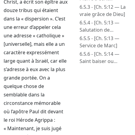
Christ, a écrit son épître aux
brièvement]
6.5.3 - [Ch. 5:12 — La
douze tribus qui étaient
vraie grâce de Dieu]
dans la « dispersion ». C’est
6.5.4 - [Ch. 5:13 —
une erreur d’appeler cela
Salutation de
une adresse « catholique »
Babylone. La femme
6.5.5 - [Ch. 5:13 —
[universelle], mais elle a un
de Pierre]
Service de Marc]
caractère expressément
6.5.6 - [Ch. 5:14 —
large quant à Israël, car elle
Saint baiser ou
baiser d’amour.
s’adresse à eux avec la plus
Souhait de paix]
grande portée. On a
quelque chose de
semblable dans la
circonstance mémorable
où l’apôtre Paul dit devant
le roi Hérode Agrippa :
« Maintenant, je suis jugé