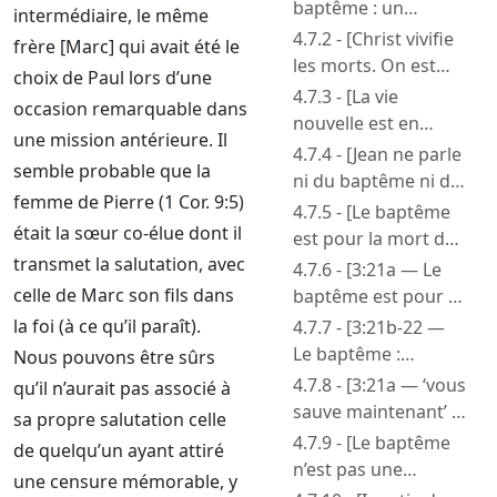
baptême : un
intermédiaire, le même
antitype = une
4.7.2 - [Christ vivifie
frère [Marc] qui avait été le
figure]
les morts. On est
choix de Paul lors d’une
régénéré par la
4.7.3 - [La vie
occasion remarquable dans
Parole de Dieu. La
nouvelle est en
une mission antérieure. Il
Parole est annoncée
Christ. C’est une
4.7.4 - [Jean ne parle
semble probable que la
par l’Esprit]
erreur de l’attribuer
ni du baptême ni de
femme de Pierre (1 Cor. 9:5)
au baptême]
la Cène — Jean 3 et
4.7.5 - [Le baptême
était la sœur co-élue dont il
6]
est pour la mort de
transmet la salutation, avec
Christ, pas pour Sa
4.7.6 - [3:21a — Le
vie]
celle de Marc son fils dans
baptême est pour la
rémission des
la foi (à ce qu’il paraît).
4.7.7 - [3:21b-22 —
péchés ; il
Le baptême :
Nous pouvons être sûrs
représente le
‘demande à Dieu
4.7.8 - [3:21a — ‘vous
qu’il n’aurait pas associé à
passage à une
d’une bonne
sauve maintenant’ :
sa propre salutation celle
nouvelle position de
conscience’ par ceux
le salut présent
4.7.9 - [Le baptême
de quelqu’un ayant attiré
salut par la
qui sont sauvés.
comme en Héb.
n’est pas une
une censure mémorable, y
résurrection de
Démonstration de
11:7]
garantie — Ce que