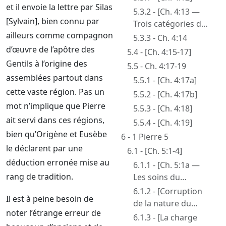
et il envoie la lettre par Silas
5.3.2 - [Ch. 4:13 —
[Sylvain], bien connu par
Trois catégories de
ailleurs comme compagnon
souffrances]
5.3.3 - Ch. 4:14
d’œuvre de l’apôtre des
5.4 - [Ch. 4:15-17]
Gentils à l’origine des
5.5 - Ch. 4:17-19
assemblées partout dans
5.5.1 - [Ch. 4:17a]
cette vaste région. Pas un
5.5.2 - [Ch. 4:17b]
mot n’implique que Pierre
5.5.3 - [Ch. 4:18]
ait servi dans ces régions,
5.5.4 - [Ch. 4:19]
bien qu’Origène et Eusèbe
6 - 1 Pierre 5
le déclarent par une
6.1 - [Ch. 5:1-4]
déduction erronée mise au
6.1.1 - [Ch. 5:1a —
rang de tradition.
Les soins du
troupeau avaient
6.1.2 - [Corruption
Il est à peine besoin de
été confiés à Pierre]
de la nature du
noter l’étrange erreur de
service et du
6.1.3 - [La charge