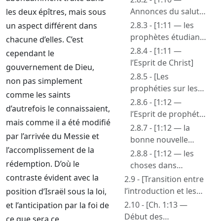
Annonces du salut
les deux épîtres, mais sous
par les prophètes]
2.8.3 - [1:11 — les
un aspect différent dans
prophètes étudiant
chacune d’elles. C’est
leurs prophéties]
2.8.4 - [1:11 —
cependant le
l’Esprit de Christ]
gouvernement de Dieu,
2.8.5 - [Les
non pas simplement
prophéties sur les
comme les saints
souffrances de
2.8.6 - [1:12 —
d’autrefois le connaissaient,
Christ et les gloires
l’Esprit de prophétie
mais comme il a été modifié
qui suivraient]
— autrefois et dans
2.8.7 - [1:12 — la
par l’arrivée du Messie et
le futur]
bonne nouvelle
l’accomplissement de la
annoncée par
2.8.8 - [1:12 — les
l’Esprit envoyé du
rédemption. D’où le
choses dans
ciel]
lesquelles les anges
contraste évident avec la
2.9 - [Transition entre
désirent regarder
l’introduction et les
position d’Israël sous la loi,
de près]
exhortations]
2.10 - [Ch. 1:13 —
et l’anticipation par la foi de
Début des
ce que sera ce