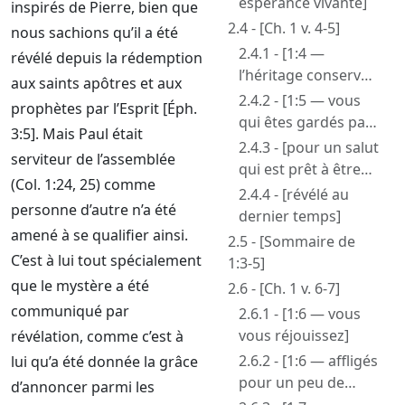
espérance vivante]
inspirés de Pierre, bien que
2.4 - [Ch. 1 v. 4-5]
nous sachions qu’il a été
2.4.1 - [1:4 —
révélé depuis la rédemption
l’héritage conservé
aux saints apôtres et aux
dans les cieux]
2.4.2 - [1:5 — vous
prophètes par l’Esprit [Éph.
qui êtes gardés par
3:5]. Mais Paul était
la puissance de Dieu
2.4.3 - [pour un salut
serviteur de l’assemblée
— par la foi]
qui est prêt à être
(Col. 1:24, 25) comme
révélé]
2.4.4 - [révélé au
personne d’autre n’a été
dernier temps]
amené à se qualifier ainsi.
2.5 - [Sommaire de
C’est à lui tout spécialement
1:3-5]
que le mystère a été
2.6 - [Ch. 1 v. 6-7]
communiqué par
2.6.1 - [1:6 — vous
vous réjouissez]
révélation, comme c’est à
2.6.2 - [1:6 — affligés
lui qu’a été donnée la grâce
pour un peu de
d’annoncer parmi les
temps]