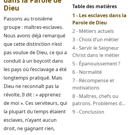
dans la Parole de
Table des matières
Dieu
1 - Les esclaves dans la
Passons au troisième
Parole de Dieu
groupe : maîtres-esclaves.
2 - Métiers actuels
Nous avons déjà remarqué
3 - Choix d’un métier
que cette distinction n’est
4 - Servir le Seigneur
pas voulue de Dieu, ce qui a
Christ dans le métier
conduit à un boycott dans
5 - Épanouissement ?
les pays où l’esclavage a été
6 - Normalité
longtemps pratiqué. Mais
7 - Récompense et
Dieu ne reconnaît pas la
motivations
révolte, Il dit : « apprenez
8 - Maîtres, chefs ou
de moi ». Ces serviteurs, qui
patrons. Problèmes de
salaires
la plupart du temps étaient
9 - Conclusion
esclaves, n’ayant aucun
droit, ne gagnant rien,