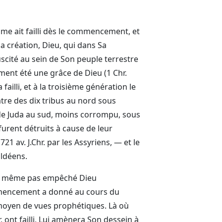
me ait failli dès le commencement, et
la création, Dieu, qui dans Sa
uscité au sein de Son peuple terrestre
ment été une grâce de Dieu (1 Chr.
failli, et à la troisième génération le
tre des dix tribus au nord sous
 de Juda au sud, moins corrompu, sous
urent détruits à cause de leur
721 av. J.Chr. par les Assyriens, — et le
aldéens.
uand même pas empêché Dieu
commencement a donné au cours du
 moyen de vues prophétiques. Là où
 ont failli, Lui amènera Son dessein à