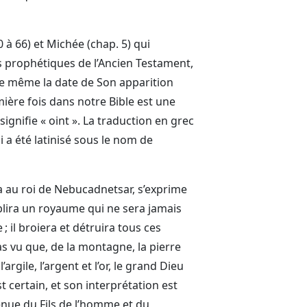
0 à 66) et Michée (chap. 5) qui
es prophétiques de l’Ancien Testament,
nne même la date de Son apparition
mière fois dans notre Bible est une
 signifie « oint ». La traduction en grec
ui a été latinisé sous le nom de
na au roi de Nebucadnetsar, s’exprime
tablira un royaume qui ne sera jamais
; il broiera et détruira tous ces
as vu que, de la montagne, la pierre
’argile, l’argent et l’or, le grand Dieu
st certain, et son interprétation est
 venue du Fils de l’homme et du