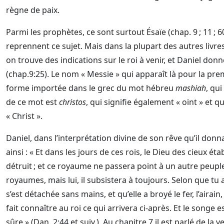
règne de paix.
Parmi les prophètes, ce sont surtout Ésaïe (chap. 9 ; 11 ; 6
reprennent ce sujet. Mais dans la plupart des autres livr
on trouve des indications sur le roi à venir, et Daniel do
(chap.9:25). Le nom « Messie » qui apparaît là pour la pre
forme importée dans le grec du mot hébreu
mashiah
, qui
de ce mot est
christos
, qui signifie également « oint » et q
« Christ ».
Daniel, dans l’interprétation divine de son rêve qu’il don
ainsi : « Et dans les jours de ces rois, le Dieu des cieux é
détruit ; et ce royaume ne passera point à un autre peuple 
royaumes, mais lui, il subsistera à toujours. Selon que tu 
s’est détachée sans mains, et qu’elle a broyé le fer, l’airain, l
fait connaître au roi ce qui arrivera ci-après. Et le songe e
sûre » (Dan. 2:44 et suiv.). Au chapitre 7 il est parlé de la