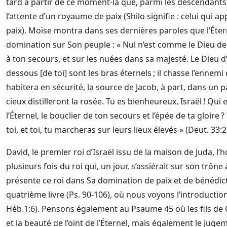
tard à partir de ce moment-là que, parmi les descendants de
l’attente d’un royaume de paix (Shilo signifie : celui qui ap
paix). Moïse montra dans ses dernières paroles que l’Éte
domination sur Son peuple : « Nul n’est comme le Dieu de 
à ton secours, et sur les nuées dans sa majesté. Le Dieu d
dessous [de toi] sont les bras éternels ; il chasse l’ennemi dev
habitera en sécurité, la source de Jacob, à part, dans un 
cieux distilleront la rosée. Tu es bienheureux, Israël ! Qu
l’Éternel, le bouclier de ton secours et l’épée de ta gloir
toi, et toi, tu marcheras sur leurs lieux élevés » (Deut. 33:2
David, le premier roi d’Israël issu de la maison de Juda, 
plusieurs fois du roi qui, un jour, s’assiérait sur son trô
présente ce roi dans Sa domination de paix et de bénédi
quatrième livre (Ps. 90-106), où nous voyons l’introductio
Héb.1:6). Pensons également au Psaume 45 où les fils de C
et la beauté de l’oint de l’Éternel, mais également le juge