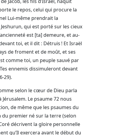
 Jacob, les fils d’Israël, naquit
porte le repos, celui qui procure la
rnel Lui-même prendrait la
Jeshurun, qui est porté sur les cieux
’ancienneté est [ta] demeure, et au-
ant toi, et il dit : Détruis ! Et Israël
pays de froment et de moût, et ses
i est comme toi, un peuple sauvé par
e ? Tes ennemis dissimuleront devant
6-29).
l’homme selon le cœur de Dieu parla
ne à Jérusalem. Le psaume 72 nous
ction, de même que les psaumes du
n du premier né sur la terre (selon
oré décrivent la gloire personnelle
ment qu’Il exercera avant le début du