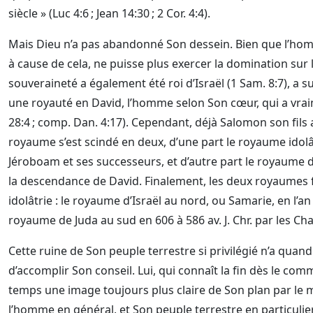
siècle » (Luc 4:6 ; Jean 14:30 ; 2 Cor. 4:4).
Mais Dieu n’a pas abandonné Son dessein. Bien que l’hom
à cause de cela, ne puisse plus exercer la domination sur 
souveraineté a également été roi d’Israël (1 Sam. 8:7), a s
une royauté en David, l’homme selon Son cœur, qui a vrai
28:4 ; comp. Dan. 4:17). Cependant, déjà Salomon son fils a 
royaume s’est scindé en deux, d’une part le royaume idolâ
Jéroboam et ses successeurs, et d’autre part le royaume
la descendance de David. Finalement, les deux royaumes f
idolâtrie : le royaume d’Israël au nord, ou Samarie, en l’an 
royaume de Juda au sud en 606 à 586 av. J. Chr. par les Ch
Cette ruine de Son peuple terrestre si privilégié n’a q
d’accomplir Son conseil. Lui, qui connaît la fin dès le 
temps une image toujours plus claire de Son plan par le
l’homme en général, et Son peuple terrestre en particulier,