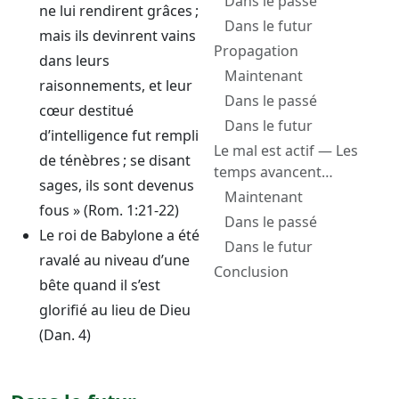
Dans le passé
ne lui rendirent grâces ;
Dans le futur
mais ils devinrent vains
Propagation
dans leurs
Maintenant
raisonnements, et leur
Dans le passé
cœur destitué
Dans le futur
d’intelligence fut rempli
Le mal est actif — Les
de ténèbres ; se disant
temps avancent
sages, ils sont devenus
inéluctablement
Maintenant
fous » (Rom. 1:21-22)
Dans le passé
Le roi de Babylone a été
Dans le futur
ravalé au niveau d’une
Conclusion
bête quand il s’est
glorifié au lieu de Dieu
(Dan. 4)