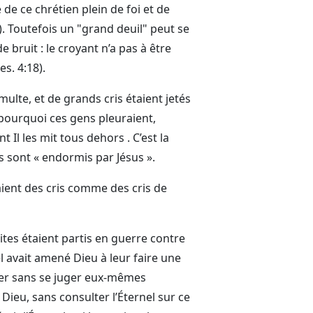
de ce chrétien plein de foi et de
8). Toutefois un "grand deuil" peut se
bruit : le croyant n’a pas à être
s. 4:18).
multe, et de grands cris étaient jetés
 pourquoi ces gens pleuraient,
 Il les mit tous dehors . C’est la
s sont « endormis par Jésus ».
aient des cris comme des cris de
ites étaient partis en guerre contre
el avait amené Dieu à leur faire une
ner sans se juger eux-mêmes
Dieu, sans consulter l’Éternel sur ce