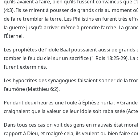
qu’ils avaient à faire, bien qu’ils fussent convaincus que c’é
(4:3). Ils se mirent à pousser de grands cris au moment où
de faire trembler la terre. Les Philistins en furent très 
la guerre jusqu’à arriver même à prendre l’arche. La grande
l’Éternel.
Les prophètes de l’idole Baal poussaient aussi de grands cr
tomber le feu du ciel sur un sacrifice (1 Rois 18:25-29). La
furent exterminés.
Les hypocrites des synagogues faisaient sonner de la tro
l’aumône (Matthieu 6:2).
Pendant deux heures une foule à Éphèse hurla : « Grande e
craignaient que la valeur de leur idole soit rabaissée (Acte
Dans tous ces cas on voit des gens en mauvais état moral e
rapport à Dieu, et malgré cela, ils veulent ou bien faire co