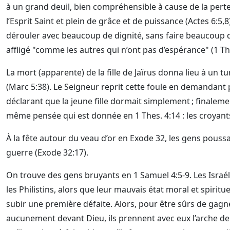
à un grand deuil, bien compréhensible à cause de la perte 
l’Esprit Saint et plein de grâce et de puissance (Actes 6:5,
dérouler avec beaucoup de dignité, sans faire beaucoup de 
affligé "comme les autres qui n’ont pas d’espérance" (1 The
La mort (apparente) de la fille de Jaïrus donna lieu à un tu
(Marc 5:38). Le Seigneur reprit cette foule en demandant
déclarant que la jeune fille dormait simplement ; finalement
même pensée qui est donnée en 1 Thes. 4:14 : les croyant
À la fête autour du veau d’or en Exode 32, les gens pouss
guerre (Exode 32:17).
On trouve des gens bruyants en 1 Samuel 4:5-9. Les Israél
les Philistins, alors que leur mauvais état moral et spiritu
subir une première défaite. Alors, pour être sûrs de gag
aucunement devant Dieu, ils prennent avec eux l’arche de 