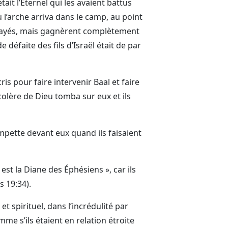
tait l’Éternel qui les avaient battus
 l’arche arriva dans le camp, au point
effrayés, mais gagnèrent complètement
 défaite des fils d’Israël était de par
is pour faire intervenir Baal et faire
 colère de Dieu tomba sur eux et ils
mpette devant eux quand ils faisaient
st la Diane des Éphésiens », car ils
s 19:34).
t spirituel, dans l’incrédulité par
mme s’ils étaient en relation étroite