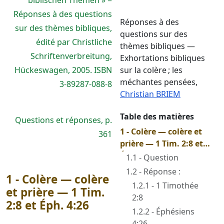
biblischen Themen » =
Réponses à des questions
Réponses à des
sur des thèmes bibliques,
questions sur des
édité par Christliche
thèmes bibliques —
Schriftenverbreitung,
Exhortations bibliques
Hückeswagen, 2005. ISBN
sur la colère ; les
méchantes pensées
,
3-89287-088-8
Christian BRIEM
Table des matières
Questions et réponses, p.
1 - Colère — colère et
361
prière — 1 Tim. 2:8 et
Éph. 4:26
1.1 - Question
1.2 - Réponse :
1 - Colère — colère
1.2.1 - 1 Timothée
et prière — 1 Tim.
2:8
2:8 et Éph. 4:26
1.2.2 - Éphésiens
4:26