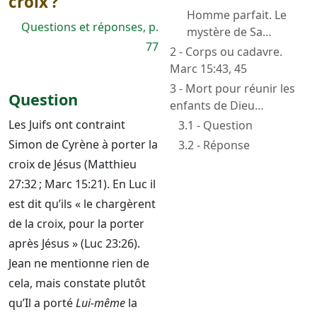
croix ?
Homme parfait. Le
Questions et réponses, p.
mystère de Sa
77
personne
2 - Corps ou cadavre.
Marc 15:43, 45
3 - Mort pour réunir les
Question
enfants de Dieu
dispersés : lesquels ?
Les Juifs ont contraint
3.1 - Question
(Jean 11:51, 52)
Simon de Cyrène à porter la
3.2 - Réponse
croix de Jésus (Matthieu
27:32 ; Marc 15:21). En Luc il
est dit qu’ils « le chargèrent
de la croix, pour la porter
après Jésus » (Luc 23:26).
Jean ne mentionne rien de
cela, mais constate plutôt
qu’Il a porté
Lui-même
la