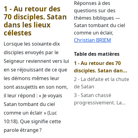
Réponses à des
1 - Au retour des
questions sur des
70 disciples. Satan
thèmes bibliques —
dans les lieux
Satan tombant du ciel
célestes
comme un éclair
,
Christian BRIEM
Lorsque les soixante-dix
disciples envoyés par le
Table des matières
Seigneur reviennent vers lui
1 - Au retour des 70
en se réjouissant de ce que
disciples. Satan dans
les lieux célestes
les démons mêmes leur
2 - La défaite et la chute
de Satan
sont assujettis en son nom,
3 - Satan chassé
il leur répond : « Je voyais
progressivement. La
Satan tombant du ciel
vision anticipative
comme un éclair » (Luc
10:18). Que signifie cette
parole étrange ?