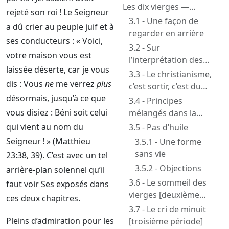
Les dix vierges —
rejeté son roi ! Le Seigneur
Matthieu 25:1-13
3.1 - Une façon de
a dû crier au peuple juif et à
regarder en arrière
ses conducteurs : « Voici,
3.2 - Sur
votre maison vous est
l’interprétation des
laissée déserte, car je vous
paraboles
3.3 - Le christianisme,
dis : Vous
ne
me verrez
plus
c’est sortir, c’est du
désormais, jusqu’à ce que
mouvement
3.4 - Principes
[première période]
vous disiez : Béni soit celui
mélangés dans la
chrétienté
qui vient au nom du
3.5 - Pas d’huile
Seigneur ! » (Matthieu
3.5.1 - Une forme
sans vie
23:38, 39). C’est avec un tel
3.5.2 - Objections
arrière-plan solennel qu’il
3.6 - Le sommeil des
faut voir Ses exposés dans
vierges [deuxième
ces deux chapitres.
période]
3.7 - Le cri de minuit
Pleins d’admiration pour les
[troisième période]