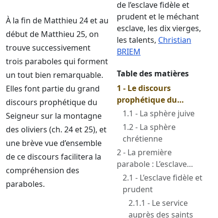
de l’esclave fidèle et
prudent et le méchant
À la fin de Matthieu 24 et au
esclave, les dix vierges,
début de Matthieu 25, on
les talents
,
Christian
trouve successivement
BRIEM
trois paraboles qui forment
Table des matières
un tout bien remarquable.
1 - Le discours
Elles font partie du grand
prophétique du
discours prophétique du
Seigneur
1.1 - La sphère juive
Seigneur sur la montagne
1.2 - La sphère
des oliviers (ch. 24 et 25), et
chrétienne
une brève vue d’ensemble
2 - La première
de ce discours facilitera la
parabole : L’esclave
compréhension des
fidèle et le méchant
2.1 - L’esclave fidèle et
paraboles.
esclave — Matthieu
prudent
24:45-51
2.1.1 - Le service
auprès des saints