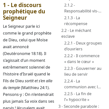
1 - Le discours
2.1.2 -
prophétique du
Responsabilité vis-à-
Seigneur
vis du Seigneur
2.1.3 - La
récompense
Le Seigneur parle ici
2.2 - Le méchant
comme le grand prophète
esclave
de Dieu, celui que Moïse
2.2.1 - Deux groupes
avait annoncé
d’ouvriers
(Deutéronome 18:18). Il
2.2.2 - Il commence
s’agissait d’un moment
« dans le cœur »
extrêmement solennel de
2.2.3 - Gouverner au
l’histoire d’Israël quand le
lieu de servir
Fils de Dieu
sortit et s’en alla
2.2.4 - La
communion avec le
du temple
(Matthieu 24:1).
monde
2.2.5 - La fin de
Pensons-y : On n’entendrait
l’« hypocrite »
plus jamais Sa voix dans ses
3 - Seconde parabole :
parvis ! Jérusalem avait