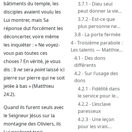
bâtiments du temple, les
3.7.1 - Dieu seul
peut donner la vie
disciples avaient voulu les
éternelle
3.7.2 - Est-ce que
Lui montrer, mais Sa
plus personne ne
réponse dut forcément les
peut être sauvé ?
3.8 - La porte fermée
déconcerter, voire même
4 - Troisième parabole :
les inquiéter : « Ne voyez-
Les talents — Matthieu
vous pas toutes ces
25:14-30
4.1 - Des dons
choses ? En vérité, je vous
différents
dis : Il
ne
sera
point
laissé ici
4.2 - Sur l’usage des
pierre sur pierre qui ne soit
dons
jetée à bas » (Matthieu
4.2.1 - Fidélité dans
24:2).
le service pour le
Seigneur
4.2.2 - L’esclave
Quand ils furent seuls avec
paresseux
le Seigneur Jésus sur la
4.2.3 - Une leçon
montagne des Oliviers, ils
pour les vrais