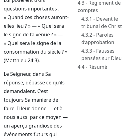
Lui posèrent trois
disciples
4.3 - Règlement de
questions importantes :
comptes
« Quand ces choses auront-
4.3.1 - Devant le
elles lieu ? » — « Quel sera
tribunal de Christ
le signe de ta venue ? » —
4.3.2 - Paroles
d’approbation
« Quel sera le signe de la
4.3.3 - Fausses
consommation du siècle ? »
pensées sur Dieu
(Matthieu 24:3).
4.4 - Résumé
Le Seigneur, dans Sa
réponse, dépasse ce qu’ils
demandaient. C’est
toujours Sa manière de
faire. Il leur donne — et à
nous aussi par ce moyen —
un aperçu grandiose des
événements futurs qui