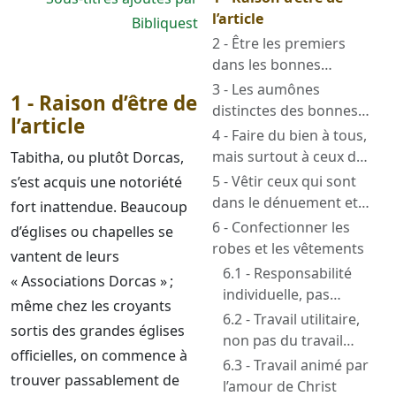
l’article
Bibliquest
2 - Être les premiers
dans les bonnes
œuvres que Dieu a
3 - Les aumônes
1 - Raison d’être de
préparées à l’avance
distinctes des bonnes
l’article
œuvres
4 - Faire du bien à tous,
mais surtout à ceux de
Tabitha, ou plutôt Dorcas,
la maison de la foi
5 - Vêtir ceux qui sont
s’est acquis une notoriété
dans le dénuement et
fort inattendue. Beaucoup
nourrir les affamés
6 - Confectionner les
d’églises ou chapelles se
robes et les vêtements
vantent de leurs
6.1 - Responsabilité
« Associations Dorcas » ;
individuelle, pas
même chez les croyants
d’association
6.2 - Travail utilitaire,
sortis des grandes églises
non pas du travail
officielles, on commence à
d’agrément
6.3 - Travail animé par
trouver passablement de
l’amour de Christ