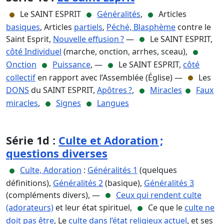
Le SAINT ESPRIT
Généralités
,
Articles
basiques
, Articles
partiels
,
Péché, Blasphème
contre le
Saint Esprit,
Nouvelle effusion ?
—
Le SAINT ESPRIT,
côté Individuel
(marche, onction, arrhes, sceau),
Onction
Puissance
, —
Le SAINT ESPRIT,
côté
collectif
en rapport avec l’Assemblée (Église) —
Les
DONS
du SAINT ESPRIT,
Apôtres ?
,
Miracles
Faux
miracles
,
Signes
Langues
Série 1d :
Culte et Adoration ;
questions diverses
Culte, Adoration
:
Généralités 1
(quelques
définitions),
Généralités 2
(basique),
Généralités 3
(compléments divers), —
Ceux qui rendent culte
(adorateurs)
et leur état spirituel,
Ce que le
culte ne
doit pas être
, Le
culte dans l’état religieux actuel
, et ses