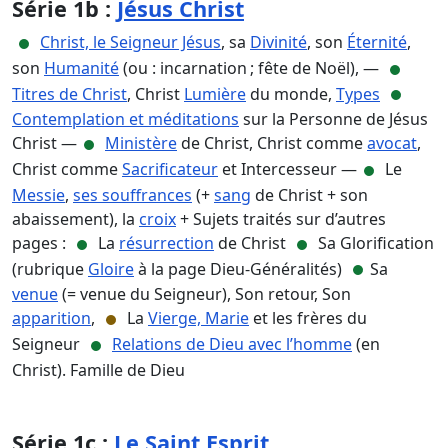
Série 1b :
Jésus Christ
Christ, le Seigneur Jésus
, sa
Divinité
, son
Éternité
,
son
Humanité
(ou : incarnation ; fête de Noël), —
Titres de Christ
, Christ
Lumière
du monde,
Types
Contemplation et méditations
sur la Personne de Jésus
Christ —
Ministère
de Christ, Christ comme
avocat
,
Christ comme
Sacrificateur
et Intercesseur —
Le
Messie
,
ses souffrances
(+
sang
de Christ + son
abaissement), la
croix
+ Sujets traités sur d’autres
pages :
La
résurrection
de Christ
Sa Glorification
(rubrique
Gloire
à la page Dieu-Généralités)
Sa
venue
(= venue du Seigneur), Son retour, Son
apparition
,
La
Vierge, Marie
et les frères du
Seigneur
Relations de Dieu avec l’homme
(en
Christ). Famille de Dieu
Série 1c :
Le Saint Esprit