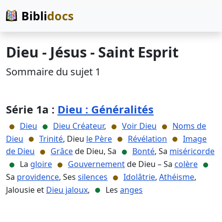
Bibli
docs
Dieu - Jésus - Saint Esprit
Sommaire du sujet 1
Série 1a :
Dieu : Généralités
Dieu
Dieu Créateur
,
Voir Dieu
Noms de
Dieu
Trinité
, Dieu
le Père
Révélation
Image
de Dieu
Grâce
de Dieu, Sa
Bonté
, Sa
miséricorde
La
gloire
Gouvernement
de Dieu – Sa
colère
Sa
providence
, Ses
silences
Idolâtrie
,
Athéisme
,
Jalousie et
Dieu jaloux
,
Les
anges