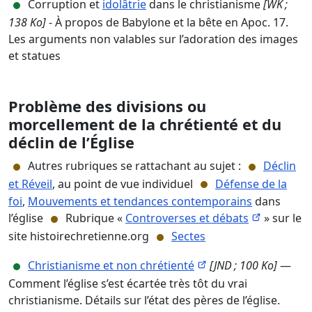
Corruption et
idolâtrie
dans le christianisme
[WK ;
138 Ko]
- À propos de Babylone et la bête en Apoc. 17.
Les arguments non valables sur l’adoration des images
et statues
Problème des
divisions ou
morcellement de la chrétienté et du
déclin de l’Église
Autres rubriques se rattachant au sujet :
Déclin
et Réveil
, au point de vue individuel
Défense de la
foi
,
Mouvements et tendances contemporains
dans
l’église
Rubrique «
Controverses et débats
» sur le
site histoirechretienne.org
Sectes
Christianisme et non chrétienté
[JND ; 100 Ko]
—
Comment l’église s’est écartée très tôt du vrai
christianisme. Détails sur l’état des pères de l’église.