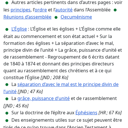
Autres articles pertinents dans d’autres pages : voir
les
principes
, l’
ordre
et l’
autorité
dans l’Assemblée
Réunions d’assemblée
Oecuménisme
L’Église
: L’Église et les églises + L’Église comme elle
était au commencement et son état actuel + Sur la
formation des églises + La séparation d’avec le mal,
principe divin de l’unité + La grâce, puissance d’unité et
de rassemblement - Regroupement de 6 écrits datant
de 1840 à 1874 et donnant des principes directeurs
quant au rassemblement des chrétiens et à ce qui
constitue l’Église
[JND ; 208 Ko]
La
séparation d’avec le mal est le principe divin de
l’unité
[JND ; 47 Ko]
La
grâce, puissance d’unité
et de rassemblement
[JND ; 45 Ko]
Sur la doctrine de l’épître aux
Éphésiens
[HR ; 67 Ko]
Des enseignements utiles sur ce sujet peuvent être
tirés de ce qu’on trouve dans l’Ancien Testament à