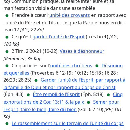
Ko]
Communion pratique, la réalité intérieure et sa
manifestation visible dans une assemblée
Prendre à cœur l’
unité des croyants
en rapport avec
l’unité du Père et du Fils et ce que la Parole nous en dit -
Jean 17
[AG ; 22 Ko]
Ce qu’est
garder l’unité de l’Esprit
(très bref)
[AG ;
182 Ko]
2 Tim. 2:20-21 (19-22).
Vases à déshonneur
[Remmers ; 35 Ko]
.
Cinq articles sur l’
unité des chrétiens
Désunion
et querelles
(Proverbes 6:12-19 ; 10:12 ; 15:18 ; 16:28 ;
26:20 ; 28:25)
Garder l’unité de l’Esprit, par rapport à
la famille de Dieu et par rapport au Corps de Christ
(Éph. 4:3)
Être rempli de l’Esprit
(Éph. 5:18)
Cinq
exhortations de 2 Cor. 13:11 & la paix
Semer pour
l’Esprit, faire le bien, faire du bien
(Gal. 6:7-10)
[PF ; 161
Ko]
Le rassemblement sur le terrain de l’unité du corps