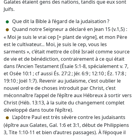
Galates étaient gens des nations, tandis que eux sont
Juifs.
Que dit la Bible à l’égard de la judaïsation ?
Quand notre Seigneur a déclaré en Jean 15 (v.1,5) :
« Moi je suis le vrai cep [= plant de vigne], et mon Père
est le cultivateur… Moi, je suis le cep, vous les
sarments », c’était mettre de côté Israël comme source
de vie et de bénédiction, contrairement à ce qui était
dans l’Ancien Testament (Ésaïe 5:1-8, spécialement v. 7,
et Osée 10:1 ; cf aussi És. 27:2 ; Jér. 6:9 ; 12:10 ; Éz. 17:8 ;
19:10 ; Joël 1:7). Revenir au judaïsme, c’est oublier le
nouvel ordre de choses introduit par Christ, c’est
méconnaître l’appel de l’épître aux Hébreux à sortir vers
Christ (Héb. 13:13, à la suite du changement complet
développé dans toute l’épître).
L’apôtre Paul est très sévère contre les judaïsants
(épître aux Galates, Gal. 1:6 et 3:1, début de Philippiens
3, Tite 1:10-11 et bien d’autres passages). À l’époque il