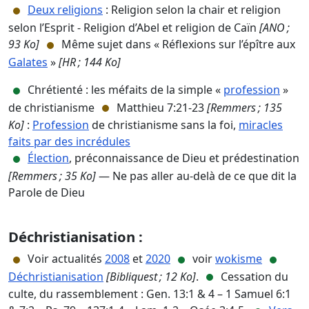
Deux religions
: Religion selon la chair et religion
selon l’Esprit - Religion d’Abel et religion de Caïn
[ANO ;
93 Ko]
Même sujet dans « Réflexions sur l’épître aux
Galates
»
[HR ; 144 Ko]
Chrétienté : les méfaits de la simple «
profession
»
de christianisme
Matthieu 7:21-23
[Remmers ; 135
Ko]
:
Profession
de christianisme sans la foi,
miracles
faits par des incrédules
Élection
, préconnaissance de Dieu et prédestination
[Remmers ; 35 Ko]
— Ne pas aller au-delà de ce que dit la
Parole de Dieu
Déchristianisation :
Voir actualités
2008
et
2020
voir
wokisme
Déchristianisation
[Bibliquest ; 12 Ko]
.
Cessation du
culte, du rassemblement : Gen. 13:1 & 4 – 1 Samuel 6:1