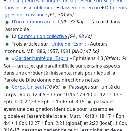
+
conséquences pratiques de la présence du Seigneur
dans le rassemblement
+
Rassembler en un
+
Différents
types de croissance
[PF ; 301 Ko]
D’un commun accord
[PF ; 38 Ko]
— L’accord dans
l’assemblée
La
Communion collective
[GA ; 98 Ko]
Trois articles sur l’
Unité de l’Esprit
- Auteurs
inconnus. ME 1886, 1957, 1991
[ANO ; 47 Ko]
«
Garder l’unité de l’Esprit
» Éphésiens 4:3
[Briem ; 64
Ko]
— un sujet qui parait difficile sur certains aspects
dans une chrétienté finissante, mais pour lequel la
Parole de Dieu donne des directions nettes
Corps, Un seul
[10 Ko]
Passages sur l’unité du
corps : Rom. 12:4-5 + 1 Cor. 10:16-17 + 1 Cor. 12:12-13 +
Éph. 1:20,22,23 + Éph. 2:16 + Col. 3:15
passages
ayant une désignation identique pour l’assemblée
globale et l’assemblée locale : Matt. 16:18 + 18:17 + Éph.
4:4 + 1 Cor. 12:27 + Éph. 2:21 (global) et 2:22 (local), 1 Cor.
3:16-17. passages parlant de ce qui est global et de ce