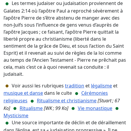
Les termes judaïser ou judaïsation proviennent de
Galates 2:14 où l’apôtre Paul a reproché sévèrement à
l’apôtre Pierre de s’être abstenu de manger avec des
non-Juifs sous l’influence de gens venus d’auprès de
l’apôtre Jacques ; ce faisant, l’apôtre Pierre quittait la
liberté propre au christianisme (liberté dans le
sentiment de la grâce de Dieu, et sous l’action du Saint
Esprit) et il revenait au suivi de règles de la loi comme
au temps de l’Ancien Testament - Pierre ne prêchait pas
cela, mais c’est ce à quoi revenait sa conduite : il
judaïsait.
Voir aussi les rubriques
tradition
et
légalisme
et
musique et danse
dans le culte
Cérémonies
religieuses
Ritualisme et christianisme
[Stuart ; 67
Ko]
Ritualisme
[WK ; 99 Ko]
Vie monastique
Mysticisme
Une source importante de déclin et de déraillement
dans l’église, est sa « judaïsation progressive ». Il ne