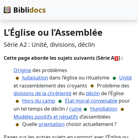
Bibli
docs
L’Église ou l’Assemblée
Série A2 : Unité, divisions, déclin
Cette page aborde les sujets suivants (Série A
) :
Origine
des problèmes
Judaïsation
dans l’église ou ritualisme
Unité
et rassemblement des croyants
Problème des
divisions de la chrétienté
et du
déclin
de l’Église
Hors du camp
État moral convenable
pour
un tel temps de déclin /
ruine
Humiliation
Modèles positifs et négatifs
d’assemblées
Quelle
orientation
choisir actuellement ?
Pages sur les
autres sujets
en rapport avec l’Église ou