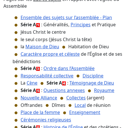
Assemblée
Ensemble des sujets sur l’assemblée - Plan
Série A
: Généralités,
Principes
et Pratique
Jésus Christ le centre
le seul corps (Jésus Christ la tête)
la
Maison de Dieu
Habitation de Dieu
Caractère propre et céleste
de l’Église et de ses
bénédictions
Série A
:
Ordre dans l’Assemblée
Responsabilité collective
Discipline
La
Cène
Série A
:
Témoignage de Dieu
Série A
:
Questions annexes
Royaume
Nouvelle Alliance
Collectes
(argent)
Offrandes
Dîmes
Local
de réunion
Place de la femme
Enseignement
Cérémonies religieuses
Série A
:
Histoire de l’Église
et des chrétiens -