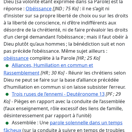
Dieu (sa volonté étant exprimée dans sa Parole) est la
réponse :
Obéissance
[JND ; 75 Ko]
: il ne s’agit ni
d’insister sur sa propre liberté de choix ou sur les droits
à la liberté de conscience, ni d’être indifférents aux
désordre de la chrétienté, ni de faire prévaloir les droits
d’un clergé demandant l’obéissance ; mais il faut obéir à
Dieu plutôt qu’aux hommes ; la bénédiction suit et non
pas précède l’obéissance. Même sujet ailleurs :
obéissance
complète à la Parole
[HR ; 25 Ko]
Alliances, Humiliation en commun et
Rassemblement
[HR ; 30 Ko]
- Réunir les chrétiens selon
Dieu ne peut se faire sur la base d’alliance précédée
d’humiliation en commun si on laisse subsister l’erreur.
Trois ruses de l’ennemi - Deutéronome 13
[PF ; 29
Ko]
- Pièges en rapport avec la conduite de l’assemblée
(faux enseignement, rôle excessif des liens de famille,
désinteressement par rapport à l’unité)
Assemblée : Une
parole solennelle dans un temps
fâcheux
(sur la conduite à suivre en temps de troubles