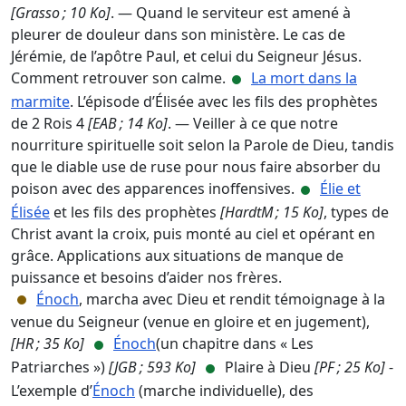
[Grasso ; 10 Ko]
. — Quand le serviteur est amené à
pleurer de douleur dans son ministère. Le cas de
Jérémie, de l’apôtre Paul, et celui du Seigneur Jésus.
Comment retrouver son calme.
La mort dans la
marmite
. L’épisode d’Élisée avec les fils des prophètes
de 2 Rois 4
[EAB ; 14 Ko]
. — Veiller à ce que notre
nourriture spirituelle soit selon la Parole de Dieu, tandis
que le diable use de ruse pour nous faire absorber du
poison avec des apparences inoffensives.
Élie et
Élisée
et les fils des prophètes
[HardtM ; 15 Ko]
, types de
Christ avant la croix, puis monté au ciel et opérant en
grâce. Applications aux situations de manque de
puissance et besoins d’aider nos frères.
Énoch
, marcha avec Dieu et rendit témoignage à la
venue du Seigneur (venue en gloire et en jugement),
[HR ; 35 Ko]
Énoch
(un chapitre dans « Les
Patriarches »)
[JGB ; 593 Ko]
Plaire à Dieu
[PF ; 25 Ko]
-
L’exemple d’
Énoch
(marche individuelle), des