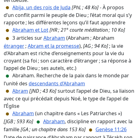
Abija, un des rois de Juda
[PhL ; 48 Ko]
- À propos
d’un conflit parmi le peuple de Dieu ; l’état moral qui s’y
rapporte ; les différentes leçons qu’il faut apprendre
Abraham et Lot
[HR ; 21° courte méditation ; 10 Ko]
3 articles sur
Abraham
(Abraham ; Abraham
étranger
;
Abram et la promesse
),
[AG ; 94 Ko]
; la vie
d’Abraham est riche d’enseignements pour la vie du
croyant (sa foi ; son caractère d’étranger ; sa réponse à
l’appel de Dieu ; ses autels, etc.)
Abraham. Recherche de la paix dans le monde par
l’unité des
descendants d’Abraham
Abram
[JND ; 43 Ko]
surtout l’appel de Dieu, sa liaison
avec ce qui précédait depuis Noé, le type de l’appel de
l’Église
Abraham
(un chapitre dans « Les Patriarches »)
[JGB ; 593 Ko]
Abraham
, discipline en rapport avec la
famille
[GA ; un chapitre dans 153 Ko]
Genèse 11:26
Date de naissance d’Abraham par rapport à Térakh son