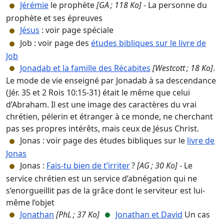
Jérémie
le prophète
[GA ; 118 Ko]
- La personne du
prophète et ses épreuves
Jésus
: voir page spéciale
Job : voir page des
études bibliques sur le livre de
Job
Jonadab et la famille des Récabites
[Westcott ; 18 Ko]
.
Le mode de vie enseigné par Jonadab à sa descendance
(Jér. 35 et 2 Rois 10:15-31) était le même que celui
d’Abraham. Il est une image des caractères du vrai
chrétien, pélerin et étranger à ce monde, ne cherchant
pas ses propres intérêts, mais ceux de Jésus Christ.
Jonas : voir page des études bibliques sur le
livre de
Jonas
Jonas :
F
ais-tu bien de t’irriter
?
[AG ; 30 Ko]
- Le
service chrétien est un service d’abnégation qui ne
s’enorgueillit pas de la grâce dont le serviteur est lui-
même l’objet
Jonathan
[PhL ; 37 Ko]
Jonathan et David
Un cas