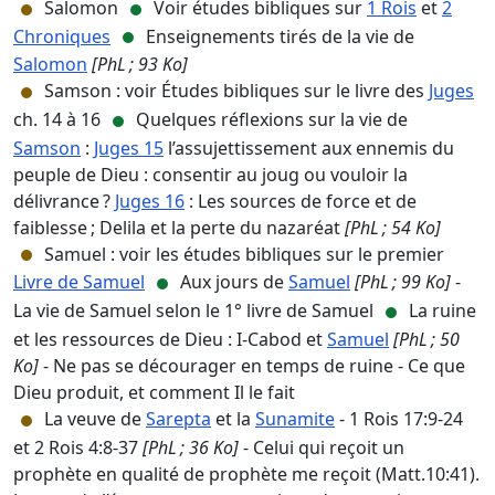
Salomon
Voir études bibliques sur
1 Rois
et
2
Chroniques
Enseignements tirés de la vie de
Salomon
[PhL ; 93 Ko]
Samson : voir Études bibliques sur le livre des
Juges
ch. 14 à 16
Quelques réflexions sur la vie de
Samson
:
Juges 15
l’assujettissement aux ennemis du
peuple de Dieu : consentir au joug ou vouloir la
délivrance ?
Juges 16
: Les sources de force et de
faiblesse ; Delila et la perte du nazaréat
[PhL ; 54 Ko]
Samuel : voir les études bibliques sur le premier
Livre de Samuel
Aux jours de
Samuel
[PhL ; 99 Ko]
-
La vie de Samuel selon le 1° livre de Samuel
La ruine
et les ressources de Dieu : I-Cabod et
Samuel
[PhL ; 50
Ko]
- Ne pas se décourager en temps de ruine - Ce que
Dieu produit, et comment Il le fait
La veuve de
Sarepta
et la
Sunamite
- 1 Rois 17:9-24
et 2 Rois 4:8-37
[PhL ; 36 Ko]
- Celui qui reçoit un
prophète en qualité de prophète me reçoit (Matt.10:41).