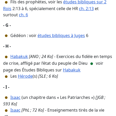
Fils des prophètes, voir les
études bibliques sur 2
Rois
2:13 à 6, spécialement celle de HR
ch. 2:13
et
surtout
ch. 6
- G -
Gédéon : voir
études bibliques à Juges
6
- H -
Habakuk
[ANO ; 24 Ko]
- Exercices du fidèle en temps
de crise, affligé par l’état du peuple de Dieu
voir
page des Études Bibliques sur
Habakuk
Les
Hérode
(s)
[SLE ; 6 Ko]
- I -
Isaac
(un chapitre dans « Les Patriarches »)
[JGB ;
593 Ko]
Isaac
[PhL ; 72 Ko]
- Enseignements tirés de la vie