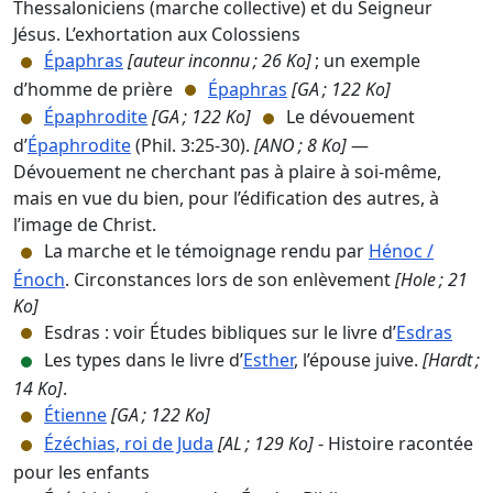
Thessaloniciens (marche collective) et du Seigneur
Jésus. L’exhortation aux Colossiens
Épaphras
[auteur inconnu ; 26 Ko]
; un exemple
d’homme de prière
Épaphras
[GA ; 122 Ko]
Épaphrodite
[GA ; 122 Ko]
Le dévouement
d’
Épaphrodite
(Phil. 3:25-30).
[ANO ; 8 Ko]
—
Dévouement ne cherchant pas à plaire à soi-même,
mais en vue du bien, pour l’édification des autres, à
l’image de Christ.
La marche et le témoignage rendu par
Hénoc /
Énoch
. Circonstances lors de son enlèvement
[Hole ; 21
Ko]
Esdras : voir Études bibliques sur le livre d’
Esdras
Les types dans le livre d’
Esther
, l’épouse juive.
[Hardt ;
14 Ko]
.
Étienne
[GA ; 122 Ko]
Ézéchias, roi de Juda
[AL ; 129 Ko]
- Histoire racontée
pour les enfants