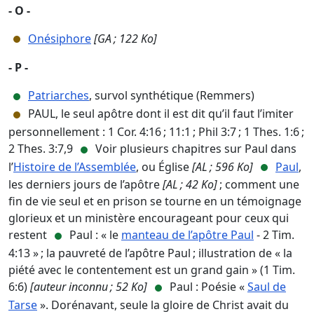
- O -
Onésiphore
[GA ; 122 Ko]
- P -
Patriarches
, survol synthétique (Remmers)
PAUL, le seul apôtre dont il est dit qu’il faut l’imiter
personnellement : 1 Cor. 4:16 ; 11:1 ; Phil 3:7 ; 1 Thes. 1:6 ;
2 Thes. 3:7,9
Voir plusieurs chapitres sur Paul dans
l’
Histoire de l’Assemblée
, ou Église
[AL ; 596 Ko]
Paul
,
les derniers jours de l’apôtre
[AL ; 42 Ko]
; comment une
fin de vie seul et en prison se tourne en un témoignage
glorieux et un ministère encourageant pour ceux qui
restent
Paul : « le
manteau de l’apôtre Paul
- 2 Tim.
4:13 » ; la pauvreté de l’apôtre Paul ; illustration de « la
piété avec le contentement est un grand gain » (1 Tim.
6:6)
[auteur inconnu ; 52 Ko]
Paul : Poésie «
Saul de
Tarse
». Dorénavant, seule la gloire de Christ avait du