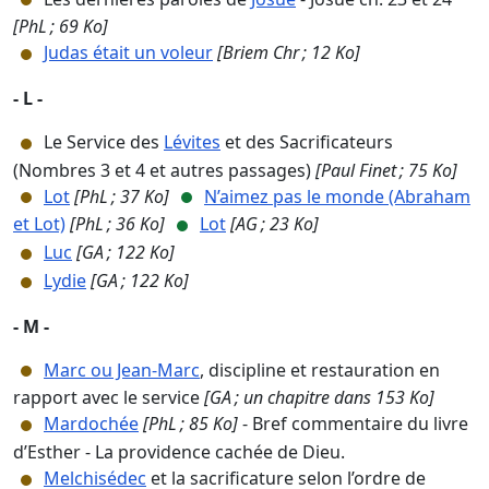
[PhL ; 69 Ko]
Judas était un voleur
[Briem Chr ; 12 Ko]
- L -
Le Service des
Lévites
et des Sacrificateurs
(Nombres 3 et 4 et autres passages)
[Paul Finet ; 75 Ko]
Lot
[PhL ; 37 Ko]
N’aimez pas le monde (Abraham
et Lot)
[PhL ; 36 Ko]
Lot
[AG ; 23 Ko]
Luc
[GA ; 122 Ko]
Lydie
[GA ; 122 Ko]
- M -
Marc ou Jean-Marc
, discipline et restauration en
rapport avec le service
[GA ; un chapitre dans 153 Ko]
Mardochée
[PhL ; 85 Ko]
- Bref commentaire du livre
d’Esther - La providence cachée de Dieu.
Melchisédec
et la sacrificature selon l’ordre de