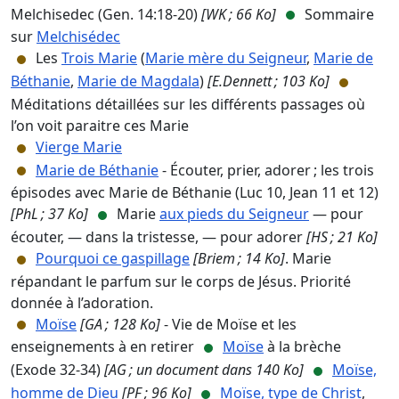
Melchisedec (Gen. 14:18-20)
[WK ; 66 Ko]
Sommaire
sur
Melchisédec
Les
Trois Marie
(
Marie mère du Seigneur
,
Marie de
Béthanie
,
Marie de Magdala
)
[E.Dennett ; 103 Ko]
Méditations détaillées sur les différents passages où
l’on voit paraitre ces Marie
Vierge Marie
Marie de Béthanie
- Écouter, prier, adorer ; les trois
épisodes avec Marie de Béthanie (Luc 10, Jean 11 et 12)
[PhL ; 37 Ko]
Marie
aux pieds du Seigneur
— pour
écouter, — dans la tristesse, — pour adorer
[HS ; 21 Ko]
Pourquoi ce gaspillage
[Briem ; 14 Ko]
. Marie
répandant le parfum sur le corps de Jésus. Priorité
donnée à l’adoration.
Moïse
[GA ; 128 Ko]
- Vie de Moïse et les
enseignements à en retirer
Moïse
à la brèche
(Exode 32-34)
[AG ; un document dans 140 Ko]
Moïse,
homme de Dieu
[PF ; 96 Ko]
Moïse, type de Christ
,