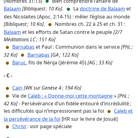
(Nombres 31:13)
Bien comprendre l’affaire de
Balaam
[Bibliquest ; 10 Ko]
.
La
doctrine de Balaam
et
des Nicolaïtes (Apoc. 2:14-15) : mêler l’église au monde
[Bibliquest ; 10 Ko]
.
Nombres ch. 22 à 25 et ch. 31 :
Balaam
et les efforts de Satan contre le peuple
[2/7
Méditations LC ; 151 Ko]
Barnabas
et Paul : Communion dans le service
[PhL ;
32 Ko]
Barnabas
[GA ; 122 Ko]
Baruc
, fils de Nérija (Jérémie 45)
[AG ; 33 Ko]
- C -
Caïn
[WK sur Genèse 4 ; 194 Ko]
Vie de
Caleb : « Donne-moi cette montagne
»
[PhL ;
42 Ko]
- Persévérance d’un fidèle entouré d’incrédulité ;
les difficultés qui n’impressionent pas la foi
Caleb et
la persévérance de la foi
[HR sur le livre de Josué]
Christ
: voir page spéciale