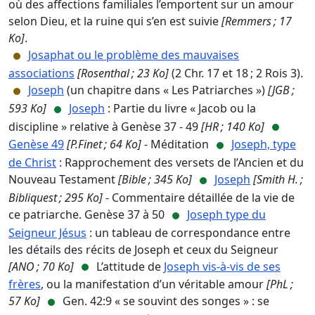
où des affections familiales l’emportent sur un amour
selon Dieu, et la ruine qui s’en est suivie
[Remmers ; 17
Ko]
.
Josaphat ou le problème des mauvaises
associations
[Rosenthal ; 23 Ko]
(2 Chr. 17 et 18 ; 2 Rois 3).
Joseph
(un chapitre dans « Les Patriarches »)
[JGB ;
593 Ko]
Joseph
: Partie du livre « Jacob ou la
discipline » relative à Genèse 37 - 49
[HR ; 140 Ko]
Genèse 49
[P.Finet ; 64 Ko]
- Méditation
Joseph, type
de Christ
: Rapprochement des versets de l’Ancien et du
Nouveau Testament
[Bible ; 345 Ko]
Joseph
[Smith H. ;
Bibliquest ; 295 Ko]
- Commentaire détaillée de la vie de
ce patriarche. Genèse 37 à 50
Joseph type du
Seigneur Jésus
: un tableau de correspondance entre
les détails des récits de Joseph et ceux du Seigneur
[ANO ; 70 Ko]
L’attitude de
Joseph vis-à-vis de ses
frères
, ou la manifestation d’un véritable amour
[PhL ;
57 Ko]
Gen. 42:9 « se souvint des songes » : se