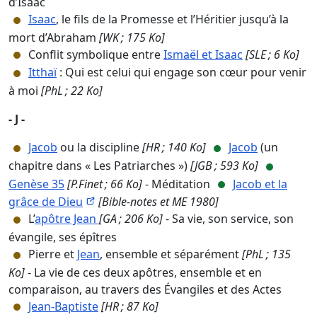
d’Isaac
Isaac
, le fils de la Promesse et l’Héritier jusqu’à la
mort d’Abraham
[WK ; 175 Ko]
Conflit symbolique entre
Ismaël et Isaac
[SLE ; 6 Ko]
Itthaï
: Qui est celui qui engage son cœur pour venir
à moi
[PhL ; 22 Ko]
- J -
Jacob
ou la discipline
[HR ; 140 Ko]
Jacob
(un
chapitre dans « Les Patriarches »)
[JGB ; 593 Ko]
Genèse 35
[P.Finet ; 66 Ko]
- Méditation
Jacob et la
grâce de Dieu
[Bible-notes et ME 1980]
L’
apôtre Jean
[GA ; 206 Ko]
- Sa vie, son service, son
évangile, ses épîtres
Pierre et
Jean
, ensemble et séparément
[PhL ; 135
Ko]
- La vie de ces deux apôtres, ensemble et en
comparaison, au travers des Évangiles et des Actes
Jean-Baptiste
[HR ; 87 Ko]