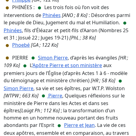
PHINÉES :
Les trois fois où l’on voit des
interventions de
Phinées
[ANO ; 8 Ko]
: Désordres parmi
le peuple de Dieu, Jugement du mal et Humiliation.
Phinées
, fils d’Éléazar et petit-fils d’Aaron (Nombres 25
et 31 ; Josué 22 ; Juges 19-21)
[PhL ; 38 Ko]
Phoebé
[GA ; 122 Ko]
PIERRE
Simon Pierre
, d’après les évangiles
[HR ;
109 Ko]
L’
Apôtre Pierre et son ministère
aux
premiers jours de l’Église (d’après Actes 1 à 6 - modèle
du témoignage et ministère chrétien)
[HR ; 58 Ko]
Simon Pierre
, sa vie et ses épîtres, par W.T.P. Wolston
[WTPW ; 663 Ko]
Pierre
, Quelques réflexions sur le
ministère de Pierre dans les Actes et dans ses
épîtres
[Laügt Ph ; 112 Ko]
; la transformation d’un
homme en un homme nouveau portant des fruits
abondants par l’Esprit
Pierre et Jean
. La vie de ces
deux apôtres, ensemble et en comparaison, au travers