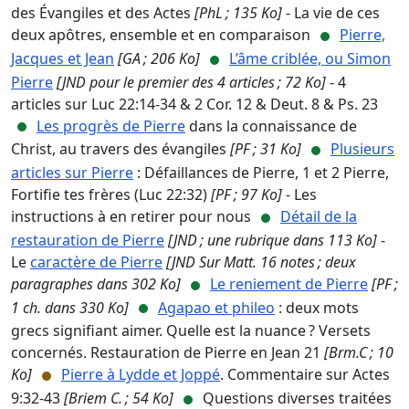
des Évangiles et des Actes
[PhL ; 135 Ko]
- La vie de ces
deux apôtres, ensemble et en comparaison
Pierre,
Jacques et Jean
[GA ; 206 Ko]
L’âme criblée, ou Simon
Pierre
[JND pour le premier des 4 articles ; 72 Ko]
- 4
articles sur Luc 22:14-34 & 2 Cor. 12 & Deut. 8 & Ps. 23
Les progrès de Pierre
dans la connaissance de
Christ, au travers des évangiles
[PF ; 31 Ko]
Plusieurs
articles sur Pierre
: Défaillances de Pierre, 1 et 2 Pierre,
Fortifie tes frères (Luc 22:32)
[PF ; 97 Ko]
- Les
instructions à en retirer pour nous
Détail de la
restauration de Pierre
[JND ; une rubrique dans 113 Ko]
-
Le
caractère de Pierre
[JND Sur Matt. 16 notes ; deux
paragraphes dans 302 Ko]
Le reniement de Pierre
[PF ;
1 ch. dans 330 Ko]
Agapao et phileo
: deux mots
grecs signifiant aimer. Quelle est la nuance ? Versets
concernés. Restauration de Pierre en Jean 21
[Brm.C ; 10
Ko]
Pierre à Lydde et Joppé
. Commentaire sur Actes
9:32-43
[Briem C. ; 54 Ko]
Questions diverses traitées