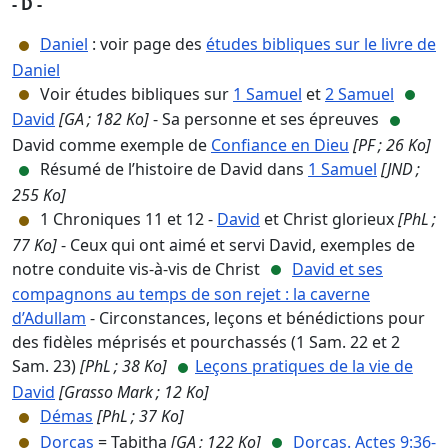
- D -
Daniel
: voir page des
études bibliques sur le livre de
Daniel
Voir études bibliques sur
1 Samuel
et
2 Samuel
David
[GA ; 182 Ko]
- Sa personne et ses épreuves
David comme exemple de
Confiance en Dieu
[PF ; 26 Ko]
Résumé de l’histoire de David dans
1 Samuel
[JND ;
255 Ko]
1 Chroniques 11 et 12 -
David
et Christ glorieux
[PhL ;
77 Ko]
- Ceux qui ont aimé et servi David, exemples de
notre conduite vis-à-vis de Christ
David et ses
compagnons au temps de son rejet : la caverne
d’Adullam
- Circonstances, leçons et bénédictions pour
des fidèles méprisés et pourchassés (1 Sam. 22 et 2
Sam. 23)
[PhL ; 38 Ko]
Leçons pratiques de la vie de
David
[Grasso Mark ; 12 Ko]
Démas
[PhL ; 37 Ko]
Dorcas
= Tabitha
[GA ; 122 Ko]
Dorcas. Actes 9:36-