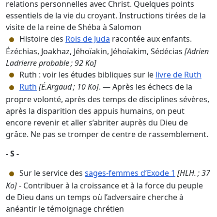
relations personnelles avec Christ. Quelques points
essentiels de la vie du croyant. Instructions tirées de la
visite de la reine de Shéba à Salomon
Histoire des
Rois de Juda
racontée aux enfants.
Ézéchias, Joakhaz, Jéhoïakin, Jéhoïakim, Sédécias
[Adrien
Ladrierre probable ; 92 Ko]
Ruth : voir les études bibliques sur le
livre de Ruth
Ruth
[É.Argaud ; 10 Ko]
. — Après les échecs de la
propre volonté, après des temps de disciplines sévères,
après la disparition des appuis humains, on peut
encore revenir et aller s’abriter auprès du Dieu de
grâce. Ne pas se tromper de centre de rassemblement.
- S -
Sur le service des
sages-femmes d’Exode 1
[HLH. ; 37
Ko]
- Contribuer à la croissance et à la force du peuple
de Dieu dans un temps où l’adversaire cherche à
anéantir le témoignage chrétien