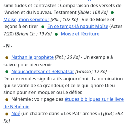
similitudes et contrastes : Comparaison des versets de
l’Ancien et du Nouveau Testament
[Bible ; 168 Ko]
Moïse, mon serviteur
[PhL ; 102 Ko]
- Vie de Moïse et
leçons à en tirer
En ce temps-là naquit Moïse
(Actes
7:20)
[Briem Ch. ; 19 Ko]
Moïse et l’écriture
- N -
Nathan le prophète
[PhL ; 26 Ko]
- Un exemple à
suivre pour bien servir
Nebucadnetsar et Belshatsar
[Grasso ; 12 Ko]
—
Deux exemples significatifs aujourd’hui : La domination
qui se vante de sa grandeur, et celle qui ignore Dieu
sinon pour s’en moquer ou Le défier.
Néhémie : voir page des
études bibliques sur le livre
de Néhémie
Noé
(un chapitre dans « Les Patriarches »)
[JGB ; 593
Ko]