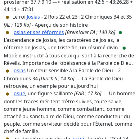
prosterner 37:7,9,10 —> réalisation en 42:6 + 43:26,28 +
44:14 + 47:31
Le roi
Josias
- 2 Rois 22 et 23 ; 2 Chroniques 34 et 35
[AL ; 129 Ko]
- Aperçu de son histoire
Josias et ses réformes
[Bremicker EA ; 140 Ko]
L’ascendance de Josias, les caractères de Josias, la
réforme de Josias, une triste fin, un résumé divin.
Modèle instructif à tous ceux qui sont à la recherche de
Réveils. Importance de l’obéissance à la Parole de Dieu.
Josias
Un cœur sensible à la Parole de Dieu – 2
Chroniques 34
[Ulrich S ; 14 Ko]
— La Parole de Dieu
retrouvée, un exemple pour aujourd’hui
Josué
, une figure saillante
[EAB ; 17 Ko]
— Un homme
dont les traces méritent d’être suivies, toute sa vie,
comme jeune homme, comme combattant, comme
attaché au sanctuaire de Dieu, comme conducteur du
peuple, comme serviteur décidé pour l’Éternel, comme
chef de famille.
Les dernières paroles de
Josué
- Josué ch. 23 et 24