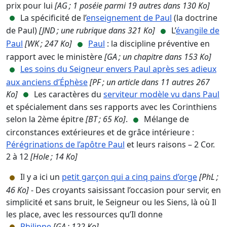
prix pour lui
[AG ; 1 poséie parmi 19 autres dans 130 Ko]
La spécificité de l’
enseignement de Paul
(la doctrine
de Paul)
[JND ; une rubrique dans 321 Ko]
L’
évangile de
Paul
[WK ; 247 Ko]
Paul
: la discipline préventive en
rapport avec le ministère
[GA ; un chapitre dans 153 Ko]
Les soins du Seigneur envers Paul après ses adieux
aux anciens d’Éphèse
[PF ; un article dans 11 autres 267
Ko]
Les caractères du
serviteur modèle vu dans Paul
et spécialement dans ses rapports avec les Corinthiens
selon la 2ème épitre
[BT ; 65 Ko]
.
Mélange de
circonstances extérieures et de grâce intérieure :
Pérégrinations de l’apôtre Paul
et leurs raisons – 2 Cor.
2 à 12
[Hole ; 14 Ko]
Il y a ici un
petit garçon qui a cinq pains d’orge
[PhL ;
46 Ko]
- Des croyants saisissant l’occasion pour servir, en
simplicité et sans bruit, le Seigneur ou les Siens, là où Il
les place, avec les ressources qu’Il donne
Philippe
[GA ; 122 Ko]