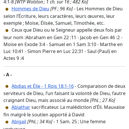
4:1-8
[WTP Wolston ; 1 ch. sur 16 ; 482 Ko]
Hommes de Dieu
[PF ; 96 Ko]
- Les Hommes de Dieu
selon l’Écriture, leurs caractères, leurs œuvres, leur
exemple ; Moïse, Élisée, Samuel, Timothée, etc.
Ceux que Dieu ou le Seigneur appelle deux fois par
leur nom :Abraham en Gen 22 :11 - Jacob en Gen 46 :2 -
Moïse en Exode 3:4 - Samuel en 1 Sam 3:10 - Marthe en
Luc 10:41 - Simon Pierre en Luc 22:31 - Saul (Paul) en
Actes 9 :4
- A -
Abdias et Élie - 1 Rois 18:1-16
- Comparaison de deux
serviteurs de Dieu, l’un faisant la volonté de Dieu, l’autre
craignant Dieu, mais associé au monde
[PhL ; 27 Ko]
Abiathar
sacrificateur. La malédiction d’Éli. Mauvaise
fin malgré le soutien apporté à David
Abigaïl
[PhL ; 34 Ko]
- 1 Sam. 25 ; Une femme
vertueuse.