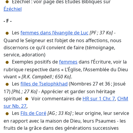
Ézéchiel : voir page des Études Bibliques sur
Ézéchiel
- F -
Les
femmes dans l’évangile de Luc
[PF ; 37 Ko]
-
Quand le Seigneur est l’objet de nos affections, nous
discernons ce qu’il convient de faire (témoignage,
service, adoration)
Exemples positifs de
femmes
dans l’Écriture, voir la
rubrique respective dans « L’Église, l’Assemblée du Dieu
vivant »
[R.K. Campbell ; 650 Ko]
.
Les
filles de Tselophkhad
(Nombres 27 et 36 ; Josué
17)
[PhL ; 27 Ko]
- Apprécier et garder son héritage
spirituel
Voir commentaires de
HR sur 1 Chr. 7
,
CHM
sur Nb. 27
,
Les
Fils de Coré
[AG ; 33 Ko]
; leur origine, leur service
en rapport avec la maison de Dieu, leurs Psaumes - les
fruits de la grâce dans des générations successives