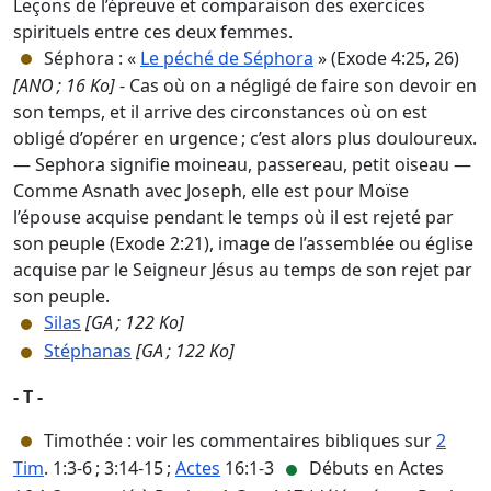
Leçons de l’épreuve et comparaison des exercices
spirituels entre ces deux femmes.
Séphora : «
Le péché de Séphora
» (Exode 4:25, 26)
[ANO ; 16 Ko]
- Cas où on a négligé de faire son devoir en
son temps, et il arrive des circonstances où on est
obligé d’opérer en urgence ; c’est alors plus douloureux.
— Sephora signifie moineau, passereau, petit oiseau —
Comme Asnath avec Joseph, elle est pour Moïse
l’épouse acquise pendant le temps où il est rejeté par
son peuple (Exode 2:21), image de l’assemblée ou église
acquise par le Seigneur Jésus au temps de son rejet par
son peuple.
Silas
[GA ; 122 Ko]
Stéphanas
[GA ; 122 Ko]
- T -
Timothée : voir les commentaires bibliques sur
2
Tim
. 1:3-6 ; 3:14-15 ;
Actes
16:1-3
Débuts en Actes