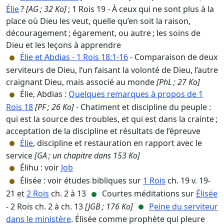
Élie
?
[AG ; 32 Ko]
; 1 Rois 19 - À ceux qui ne sont plus à la
place où Dieu les veut, quelle qu’en soit la raison,
découragement ; égarement, ou autre ; les soins de
Dieu et les leçons à apprendre
Élie et Abdias - 1 Rois 18:1-16
- Comparaison de deux
serviteurs de Dieu, l’un faisant la volonté de Dieu, l’autre
craignant Dieu, mais associé au monde
[PhL ; 27 Ko]
Élie, Abdias :
Quelques remarques à propos de 1
Rois 18
[PF ; 26 Ko]
- Chatiment et discipline du peuple :
qui est la source des troubles, et qui est dans la crainte ;
acceptation de la discipline et résultats de l’épreuve
Élie
, discipline et restauration en rapport avec le
service
[GA ; un chapitre dans 153 Ko]
Élihu : voir
Job
Élisée : voir études bibliques sur
1 Rois
ch. 19 v. 19-
21 et
2 Rois
ch. 2 à 13
Courtes méditations sur
Élisée
- 2 Rois ch. 2 à ch. 13
[JGB ; 176 Ko]
Peine du serviteur
dans le ministère
. Élisée comme prophète qui pleure