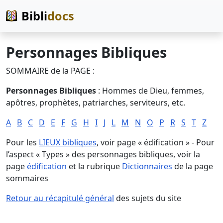
Bibli
docs
Personnages Bibliques
SOMMAIRE de la PAGE :
Personnages Bibliques
: Hommes de Dieu, femmes,
apôtres, prophètes, patriarches, serviteurs, etc.
A
B
C
D
E
F
G
H
I
J
L
M
N
O
P
R
S
T
Z
Pour les
LIEUX bibliques
, voir page « édification » - Pour
l’aspect « Types » des personnages bibliques, voir la
page
édification
et la rubrique
Dictionnaires
de la page
sommaires
Retour au récapitulé général
des sujets du site