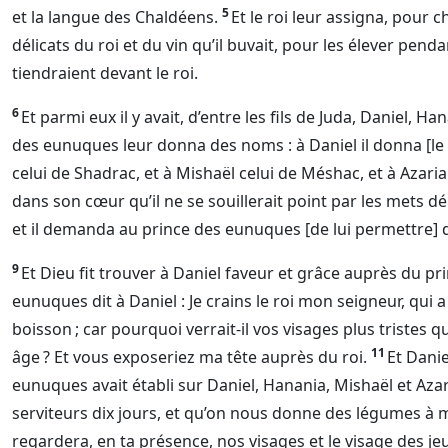
5
et la langue des Chaldéens.
Et le roi leur assigna, pour 
délicats du roi et du vin qu’il buvait, pour les élever pendan
tiendraient devant le roi.
6
Et parmi eux il y avait, d’entre les fils de Juda, Daniel, Han
des eunuques leur donna des noms : à Daniel il donna [le
celui de Shadrac, et à Mishaël celui de Méshac, et à Azari
dans son cœur qu’il ne se souillerait point par les mets délic
et il demanda au prince des eunuques [de lui permettre] de
9
Et
Dieu
fit trouver à Daniel faveur et grâce auprès du p
eunuques dit à Daniel : Je crains le roi mon seigneur, qui a
boisson ; car pourquoi verrait-il vos visages plus tristes
11
âge ? Et vous exposeriez ma tête auprès du roi.
Et Danie
eunuques avait établi sur Daniel, Hanania, Mishaël et Azar
serviteurs dix jours, et qu’on nous donne des légumes à ma
regardera, en ta présence, nos visages et le visage des 