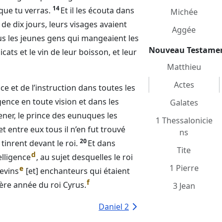
14
 que tu verras.
Et il les écouta dans
Michée
 de dix jours, leurs visages avaient
Aggée
s les jeunes gens qui mangeaient les
Nouveau Testame
cats et le vin de leur boisson, et leur
Matthieu
Actes
e et de l’instruction dans toutes les
ligence en toute vision et dans les
Galates
amener, le prince des eunuques les
1 Thessalonicie
 et entre eux tous il n’en fut trouvé
ns
20
tinrent devant le roi.
Et dans
Tite
d
elligence
, au sujet desquelles le roi
1 Pierre
e
devins
[et] enchanteurs qui étaient
f
ière année du roi Cyrus.
3 Jean
Daniel 2