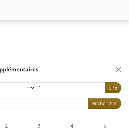
upplémentaires
Lire
 dans la concordance
Rechercher
2
3
4
5