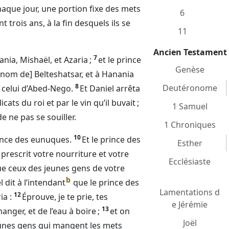
chaque jour, une portion fixe des mets
6
t trois ans, à la fin desquels ils se
11
Ancien Testament
7
ania, Mishaël, et Azaria ;
et le prince
Genèse
 nom de] Belteshatsar, et à Hanania
8
Deutéronome
a celui d’Abed-Nego.
Et Daniel arrêta
ats du roi et par le vin qu’il buvait ;
1 Samuel
 ne pas se souiller.
1 Chroniques
10
rince des eunuques.
Et le prince des
Esther
 prescrit votre nourriture et votre
Ecclésiaste
 que ceux des jeunes gens de votre
b
l dit à l’intendant
que le prince des
Lamentations d
12
ia :
Éprouve, je te prie, tes
e Jérémie
13
nger, et de l’eau à boire ;
et on
Joël
jeunes gens qui mangent les mets