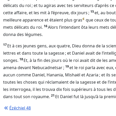
délicats du roi ; et tu agiras avec tes serviteurs d’après ce
15
cette affaire, et les mit à l’épreuve, dix jours ;
et, au bout
c
meilleure apparence et étaient plus gras
que ceux de tou
16
mets délicats du roi.
Alors l’intendant ôta leurs mets déli
donna des légumes.
17
Et à ces jeunes gens, aux quatre,
Dieu
donna de la scienc
lettres et dans toute la sagesse ; et Daniel avait de l’intel
18
songes.
Et, à la fin des jours où le roi avait dit de les 
19
amena devant Nebucadnetsar ;
et le roi parla avec eux,
aucun comme Daniel, Hanania, Mishaël et Azaria ; et ils se 
toutes les choses qui réclamaient de la sagesse et de l’int
les interrogea, il les trouva dix fois supérieurs à tous les 
21
dans tout son royaume.
Et Daniel fut là jusqu’à la prem
Ézéchiel 48