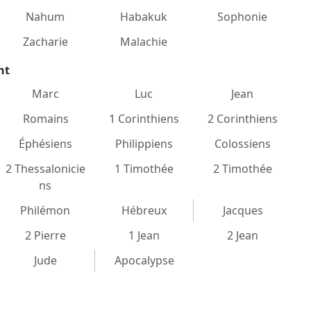
Nahum
Habakuk
Sophonie
Zacharie
Malachie
nt
Marc
Luc
Jean
Romains
1 Corinthiens
2 Corinthiens
Éphésiens
Philippiens
Colossiens
2 Thessalonicie
1 Timothée
2 Timothée
ns
Philémon
Hébreux
Jacques
2 Pierre
1 Jean
2 Jean
Jude
Apocalypse