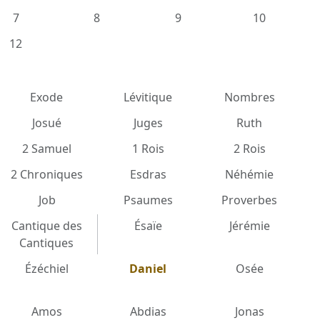
7
8
9
10
12
Exode
Lévitique
Nombres
Josué
Juges
Ruth
2 Samuel
1 Rois
2 Rois
2 Chroniques
Esdras
Néhémie
Job
Psaumes
Proverbes
Cantique des
Ésaïe
Jérémie
Cantiques
Ézéchiel
Daniel
Osée
Amos
Abdias
Jonas