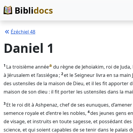
Bibli
docs
Ézéchiel 48
Daniel 1
a
1
La troisième année
du règne de Jehoïakim, roi de Juda,
2
à Jérusalem et l’assiégea ;
et le
Seigneur
livra en sa main 
des ustensiles de la maison de
Dieu
, et il les fit apporter
maison de son dieu : il fit porter les ustensiles dans la m
3
Et le roi dit à Ashpenaz, chef de ses eunuques, d’amener d’e
4
semence royale et d’entre les nobles,
des jeunes gens en 
de visage, et instruits en toute sagesse, et possédant de
science, et qui soient capables de se tenir dans le palais du