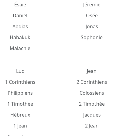
Ésaïe
Jérémie
Daniel
Osée
Abdias
Jonas
Habakuk
Sophonie
Malachie
Luc
Jean
1 Corinthiens
2 Corinthiens
Philippiens
Colossiens
1 Timothée
2 Timothée
Hébreux
Jacques
1 Jean
2 Jean