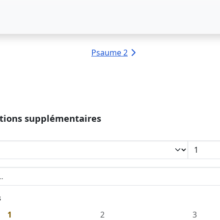
Psaume 2
tions supplémentaires
recherche dans la concordance
s
1
2
3