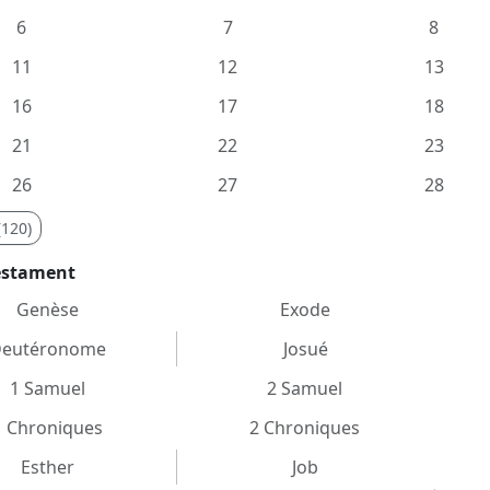
6
7
8
11
12
13
16
17
18
21
22
23
26
27
28
(120)
estament
Genèse
Exode
eutéronome
Josué
1 Samuel
2 Samuel
1 Chroniques
2 Chroniques
Esther
Job