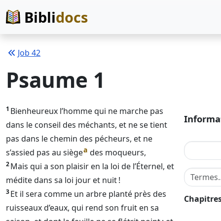
Bibli
docs
Job 42
Psaume 1
1
Bienheureux l’homme qui ne marche pas
Informa
dans le conseil des méchants, et ne se tient
pas dans le chemin des pécheurs, et ne
a
s’assied pas au siège
des moqueurs,
2
Mais qui a son plaisir en la loi de l’
Éternel
, et
Terme de 
médite dans sa loi jour et nuit !
3
Et il sera comme un arbre planté près des
Chapitre
ruisseaux d’eaux, qui rend son fruit en sa