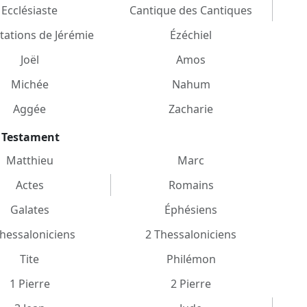
Ecclésiaste
Cantique des Cantiques
ations de Jérémie
Ézéchiel
Joël
Amos
Michée
Nahum
Aggée
Zacharie
 Testament
Matthieu
Marc
Actes
Romains
Galates
Éphésiens
Thessaloniciens
2 Thessaloniciens
Tite
Philémon
1 Pierre
2 Pierre