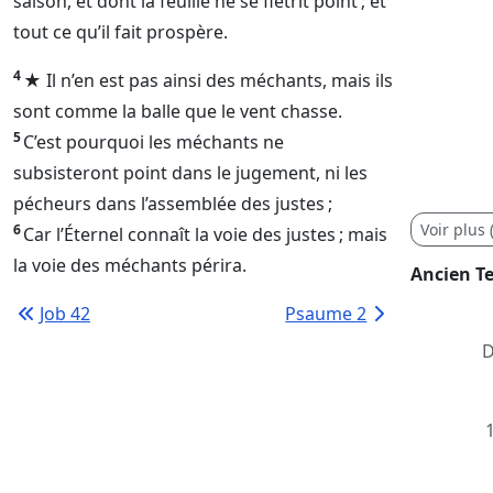
saison, et dont la feuille ne se flétrit point ; et
tout ce qu’il fait prospère.
4
★ Il n’en est pas ainsi des méchants, mais ils
sont comme la balle que le vent chasse.
5
C’est pourquoi les méchants ne
subsisteront point dans le jugement, ni les
pécheurs dans l’assemblée des justes ;
Voir plus 
6
Car l’
Éternel
connaît la voie des justes ; mais
la voie des méchants périra.
Ancien T
Job 42
Psaume 2
D