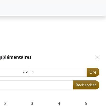
upplémentaires
Lire
 dans la concordance
Rechercher
2
3
4
5