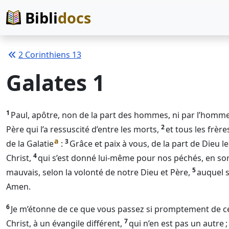
Bibli
docs
2 Corinthiens 13
Galates 1
1
Paul, apôtre, non de la part des hommes, ni par l’homme,
2
Père qui l’a ressuscité d’entre les morts,
et tous les frèr
a
3
de la Galatie
:
Grâce et paix à vous, de la part de
Dieu
le
4
Christ,
qui s’est donné lui-même pour nos péchés, en sort
5
mauvais, selon la volonté de notre
Dieu
et Père,
auquel s
Amen.
6
Je m’étonne de ce que vous passez si promptement de cel
7
Christ, à un évangile différent,
qui n’en est pas un autre ;