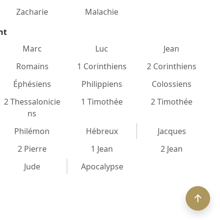
Zacharie
Malachie
nt
Marc
Luc
Jean
Romains
1 Corinthiens
2 Corinthiens
Éphésiens
Philippiens
Colossiens
2 Thessalonicie
1 Timothée
2 Timothée
ns
Philémon
Hébreux
Jacques
2 Pierre
1 Jean
2 Jean
Jude
Apocalypse