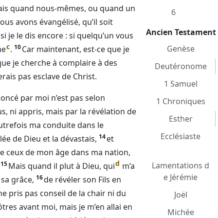
is quand nous-mêmes, ou quand un
6
us avons évangélisé, qu’il soit
Ancien Testament
 je le dis encore : si quelqu’un vous
c
10
Genèse
me
.
Car maintenant, est-ce que je
que je cherche à complaire à des
Deutéronome
rais pas esclave de Christ.
1 Samuel
nnoncé par moi n’est pas selon
1 Chroniques
s, ni appris, mais par la révélation de
Esther
autrefois ma conduite dans le
Ecclésiaste
14
blée de
Dieu
et la dévastais,
et
de ceux de mon âge dans ma nation,
d
15
Lamentations d
Mais quand il plut à
Dieu
, qui
m’a
e Jérémie
16
 sa grâce,
de révéler son Fils en
ne pris pas conseil de la chair ni du
Joël
tres avant moi, mais je m’en allai en
Michée