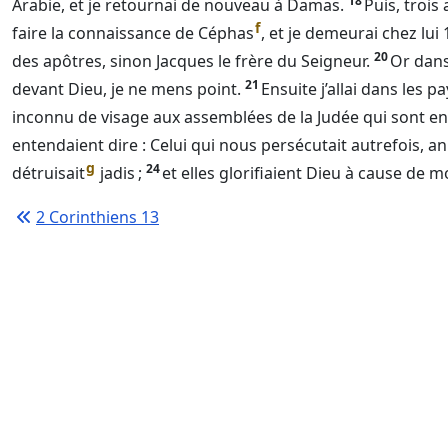
18
Arabie, et je retournai de nouveau à Damas.
Puis, trois
f
faire la connaissance de Céphas
, et je demeurai chez lui 
20
des apôtres, sinon Jacques le frère du
Seigneur
.
Or dans 
21
devant
Dieu
, je ne mens point.
Ensuite j’allai dans les pa
inconnu de visage aux assemblées de la Judée qui sont en 
entendaient dire : Celui qui nous persécutait autrefois, 
g
24
détruisait
jadis ;
et elles glorifiaient
Dieu
à cause de mo
2 Corinthiens 13