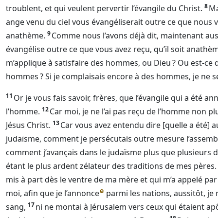
8
troublent, et qui veulent pervertir l’évangile du Christ.
Ma
ange venu du ciel vous évangéliserait outre ce que nous vo
9
anathème.
Comme nous l’avons déjà dit, maintenant aussi
évangélise outre ce que vous avez reçu, qu’il soit anathè
m’applique à satisfaire des hommes, ou
Dieu
? Ou est-ce 
hommes ? Si je complaisais encore à des hommes, je ne se
11
Or je vous fais savoir, frères, que l’évangile qui a été a
12
l’homme.
Car moi, je ne l’ai pas reçu de l’homme non plu
13
Jésus Christ.
Car vous avez entendu dire [quelle a été] 
judaïsme, comment je persécutais outre mesure l’assem
comment j’avançais dans le judaïsme plus que plusieurs 
étant le plus ardent zélateur des traditions de mes pères.
mis à part dès le ventre de ma mère et qui m’a appelé par
e
moi, afin que je l’annonce
parmi les nations, aussitôt, je 
17
sang,
ni ne montai à Jérusalem vers ceux qui étaient apô