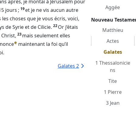
 ans après, je montai à Jérusalem pour
Aggée
19
15 jours ;
et je ne vis aucun autre
les choses que je vous écris, voici,
Nouveau Testame
22
ys de Syrie et de Cilicie.
Or j’étais
Matthieu
23
Christ,
mais seulement elles
Actes
e
annonce
maintenant la foi qu’il
Galates
i.
1 Thessalonicie
Galates 2
ns
Tite
1 Pierre
3 Jean