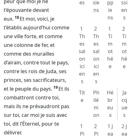
peur que moi je ne
es
sie
pp
ssi
t’épouvante devant
ns
ie
en
ns
s
18
eux.
Et moi, voici, je
t’établis aujourd’hui comme
1
2
1
2
une ville forte, et comme
Th
Th
Ti
Ti
es
es
m
m
une colonne de fer, et
sal
sal
ot
ot
comme des murailles
on
on
hé
hé
d’airain, contre tout le pays,
ici
ici
e
e
contre les rois de Juda, ses
en
en
princes, ses sacrificateurs,
s
s
19
et le peuple du pays.
Et ils
Tit
Ph
Hé
Ja
combattront contre toi,
e
ilé
br
cq
mais ils ne prévaudront pas
m
eu
ue
sur toi, car moi je suis avec
on
x
s
toi, dit l’
Éternel
, pour te
1
2
1 J
2 J
délivrer.
Pi
Pi
ea
ea