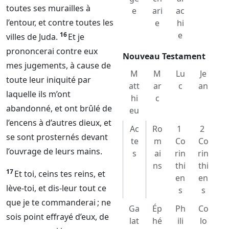
toutes ses murailles à
e
ari
ac
l’entour, et contre toutes les
e
hi
e
16
villes de Juda.
Et je
prononcerai contre eux
Nouveau Testament
mes jugements, à cause de
M
M
Lu
Je
toute leur iniquité par
att
ar
c
an
laquelle ils m’ont
hi
c
abandonné, et ont brûlé de
eu
l’encens à d’autres dieux, et
Ac
Ro
1
2
se sont prosternés devant
te
m
Co
Co
l’ouvrage de leurs mains.
s
ai
rin
rin
ns
thi
thi
17
Et toi, ceins tes reins, et
en
en
lève-toi, et dis-leur tout ce
s
s
que je te commanderai ; ne
Ga
Ép
Ph
Co
sois point effrayé d’eux, de
lat
hé
ili
lo