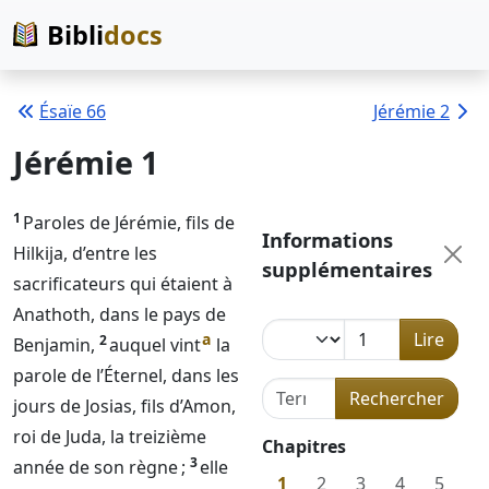
Bibli
docs
Ésaïe 66
Jérémie 2
Jérémie 1
1
Paroles de Jérémie, fils de
Informations
Hilkija, d’entre les
supplémentaires
sacrificateurs qui étaient à
Anathoth, dans le pays de
Lire
a
2
Benjamin,
auquel vint
la
parole de l’
Éternel
, dans les
Terme de recherche dans l
Rechercher
jours de Josias, fils d’Amon,
roi de Juda, la treizième
Chapitres
3
année de son règne ;
elle
1
2
3
4
5