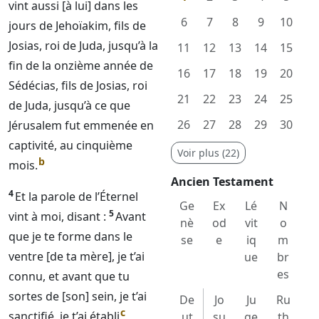
vint aussi [à lui] dans les
6
7
8
9
10
jours de Jehoïakim, fils de
Josias, roi de Juda, jusqu’à la
11
12
13
14
15
fin de la onzième année de
16
17
18
19
20
Sédécias, fils de Josias, roi
21
22
23
24
25
de Juda, jusqu’à ce que
26
27
28
29
30
Jérusalem fut emmenée en
captivité, au cinquième
Voir plus (22)
b
mois.
Ancien Testament
4
Et la parole de l’
Éternel
Ge
Ex
Lé
N
5
vint à moi, disant :
Avant
nè
od
vit
o
que je te forme dans le
se
e
iq
m
ventre [de ta mère], je t’ai
ue
br
es
connu, et avant que tu
sortes de [son] sein, je t’ai
De
Jo
Ju
Ru
c
sanctifié, je t’ai établi
ut
su
ge
th