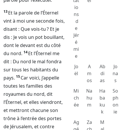
parole pour l’exécuter.
tat
el
io
13
Et la parole de l’
Éternel
ns
vint à moi une seconde fois,
d
e
disant : Que vois-tu ? Et je
Jér
dis : Je vois un pot bouillant,
é
dont le devant est du côté
mi
14
du nord.
Et l’
Éternel
me
e
dit : Du nord le mal fondra
Jo
A
Ab
Jo
sur tous les habitants du
ël
m
di
na
15
pays.
Car voici, j’appelle
os
as
s
toutes les familles des
Mi
Na
Ha
So
royaumes du nord, dit
ch
hu
ba
ph
l’
Éternel
, et elles viendront,
ée
m
ku
on
et mettront chacune son
k
ie
trône à l’entrée des portes
Ag
Za
M
de Jérusalem, et contre
gé
ch
al