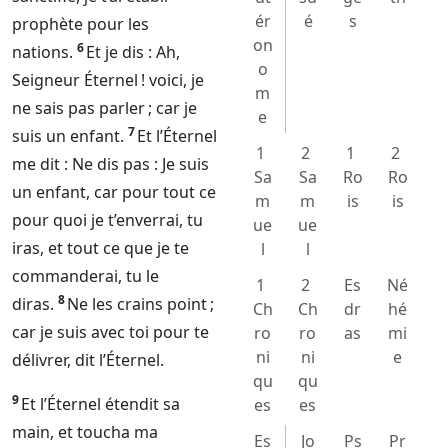
ér
é
s
prophète pour les
on
6
nations.
Et je dis : Ah,
o
Seigneur
Éternel
! voici, je
m
ne sais pas parler ; car je
e
7
suis un enfant.
Et l’
Éternel
1
2
1
2
me dit : Ne dis pas : Je suis
Sa
Sa
Ro
Ro
un enfant, car pour tout ce
m
m
is
is
pour quoi je t’enverrai, tu
ue
ue
iras, et tout ce que je te
l
l
commanderai, tu le
1
2
Es
Né
8
diras.
Ne les crains point ;
Ch
Ch
dr
hé
car je suis avec toi pour te
ro
ro
as
mi
ni
ni
e
délivrer, dit l’
Éternel
.
qu
qu
9
Et l’
Éternel
étendit sa
es
es
main, et toucha ma
Es
Jo
Ps
Pr