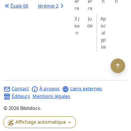
er
er
n
n
Ésaïe 66
Jérémie 2
re
re
3 J
Ju
Ap
ea
de
oc
n
al
yp
se
Contact
À propos
Liens externes
Éditeurs
Mentions légales
©
2026
Biblidocs.
Affichage automatique