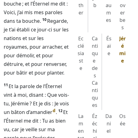
bouche ; et l’
Éternel
me dit :
th
b
au
ov
Voici, j’ai mis mes paroles
er
m
er
es
be
10
dans ta bouche.
Regarde,
s
je t’ai établi ce jour-ci sur les
nations et sur les
Ec
Ca
És
Jér
clé
nti
aï
é
royaumes, pour arracher, et
sia
qu
e
mi
pour démolir, et pour
st
e
e
détruire, et pour renverser,
e
de
pour bâtir et pour planter.
s
Ca
11
Et la parole de l’
Éternel
nti
vint à moi, disant : Que vois-
qu
tu, Jérémie ? Et je dis : Je vois
es
d
12
un bâton d’amandier
.
Et
La
Éz
Da
Os
l’
Éternel
me dit : Tu as bien
m
éc
ni
ée
vu, car je veille sur ma
en
hi
el