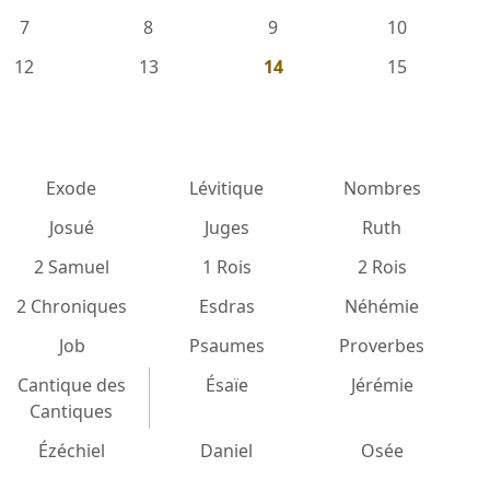
7
8
9
10
12
13
14
15
Exode
Lévitique
Nombres
Josué
Juges
Ruth
2 Samuel
1 Rois
2 Rois
2 Chroniques
Esdras
Néhémie
Job
Psaumes
Proverbes
Cantique des
Ésaïe
Jérémie
Cantiques
Ézéchiel
Daniel
Osée