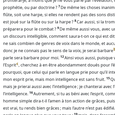
profiterai-je, à moins que je ne vous parle par révélation
7
prophétie, ou par doctrine ?
De même les choses inanimé
flûte, soit une harpe, si elles ne rendent pas des sons di
8
est joué sur la flûte ou sur la harpe ?
Car aussi, si la tro
9
préparera pour le combat ?
De même aussi vous, avec u
un discours intelligible, comment saura-t-on ce qui est dit,
ne sais combien de genres de voix dans le monde, et aucune
donc je ne connais pas le sens de la voix, je serai barbare
12
parle sera barbare pour moi.
Ainsi vous aussi, puisque
c
l’Esprit
, cherchez à en être abondamment doués pour l’éd
pourquoi, que celui qui parle en langue prie pour qu’il int
15
mon esprit prie, mais mon intelligence est sans fruit.
Qu
mais je prierai aussi avec l’intelligence ; je chanterai avec 
16
l’intelligence.
Autrement, si tu as béni avec l’esprit, co
homme simple dira-t-il l’amen à ton action de grâces, puisqu
est vrai, tu rends bien grâces ; mais l’autre n’est pas édifié
19