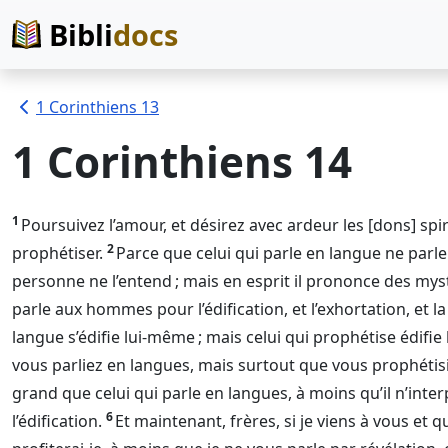
Bibli
docs
1 Corinthiens 13
1 Corinthiens 14
1
Poursuivez l’amour, et désirez avec ardeur les [dons] spi
2
prophétiser.
Parce que celui qui parle en langue ne par
personne ne l’entend ; mais en esprit il prononce des mys
parle aux hommes pour l’édification, et l’exhortation, et l
langue s’édifie lui-même ; mais celui qui prophétise édifie
vous parliez en langues, mais surtout que vous prophétisie
grand que celui qui parle en langues, à moins qu’il n’inter
6
l’édification.
Et maintenant, frères, si je viens à vous et 