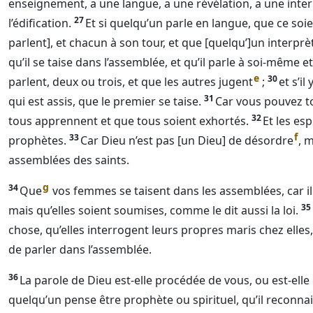
enseignement, a une langue, a une révélation, a une inter
27
l’édification.
Et si quelqu’un parle en langue, que ce soie
parlent], et chacun à son tour, et que [quelqu’]un interprèt
qu’il se taise dans l’assemblée, et qu’il parle à soi-même e
e
30
parlent, deux ou trois, et que les autres jugent
;
et s’il
31
qui est assis, que le premier se taise.
Car vous pouvez to
32
tous apprennent et que tous soient exhortés.
Et les es
f
33
prophètes.
Car
Dieu
n’est pas [un
Dieu
] de désordre
, 
assemblées des saints.
g
34
Que
vos femmes se taisent dans les assemblées, car il 
35
mais qu’elles soient soumises, comme le dit aussi la loi.
chose, qu’elles interrogent leurs propres maris chez elle
de parler dans l’assemblée.
36
La parole de
Dieu
est-elle procédée de vous, ou est-elle
quelqu’un pense être prophète ou spirituel, qu’il reconnai