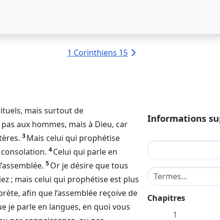
1 Corinthiens 15
rituels, mais surtout de
Informations s
le pas aux hommes, mais à
Dieu
, car
3
tères.
Mais celui qui prophétise
4
a consolation.
Celui qui parle en
5
 l’assemblée.
Or je désire que tous
Terme de recherche
z ; mais celui qui prophétise est plus
prète, afin que l’assemblée reçoive de
Chapitres
que je parle en langues, en quoi vous
1