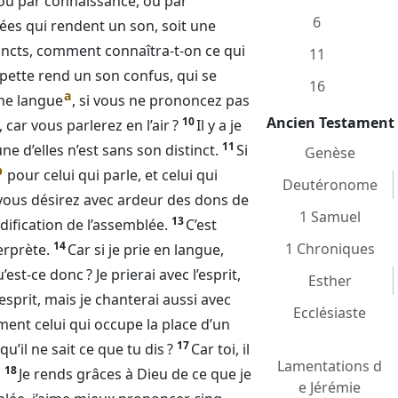
, ou par connaissance, ou par
6
es qui rendent un son, soit une
stincts, comment connaîtra-t-on ce qui
11
mpette rend un son confus, qui se
16
a
ne langue
, si vous ne prononcez pas
Ancien Testament
10
 car vous parlerez en l’air ?
Il y a je
11
 d’elles n’est sans son distinct.
Si
Genèse
b
pour celui qui parle, et celui qui
Deutéronome
 vous désirez avec ardeur des dons de
1 Samuel
13
ification de l’assemblée.
C’est
14
1 Chroniques
erprète.
Car si je prie en langue,
’est-ce donc ? Je prierai avec l’esprit,
Esther
l’esprit, mais je chanterai aussi avec
Ecclésiaste
mment celui qui occupe la place d’un
17
’il ne sait ce que tu dis ?
Car toi, il
Lamentations d
18
.
Je rends grâces à
Dieu
de ce que je
e Jérémie