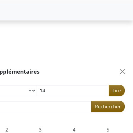
upplémentaires
Lire
 dans la concordance
Rechercher
2
3
4
5