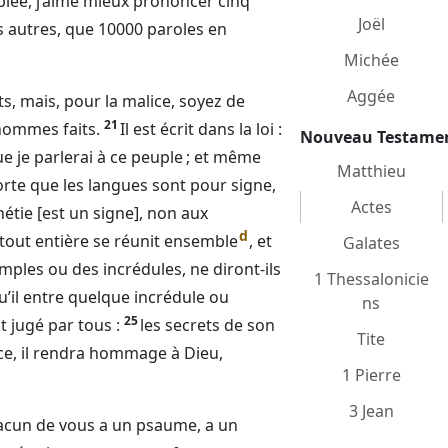
blée, j’aime mieux prononcer cinq
Joël
es autres, que 10000 paroles en
Michée
Aggée
, mais, pour la malice, soyez de
21
hommes faits.
Il est écrit dans la loi :
Nouveau Testame
ue je parlerai à ce peuple ; et même
Matthieu
rte que les langues sont pour signe,
Actes
hétie [est un signe], non aux
d
 tout entière se réunit ensemble
, et
Galates
mples ou des incrédules, ne diront-ils
1 Thessalonicie
u’il entre quelque incrédule ou
ns
25
t jugé par tous :
les secrets de son
Tite
ace, il rendra hommage à
Dieu
,
1 Pierre
3 Jean
hacun de vous a un psaume, a un