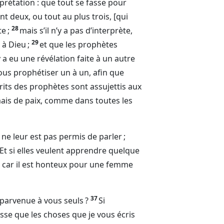
prétation : que tout se fasse pour
nt deux, ou tout au plus trois, [qui
28
e ;
mais s’il n’y a pas d’interprète,
29
t à
Dieu
;
et que les prophètes
 y a eu une révélation faite à un autre
us prophétiser un à un, afin que
prits des prophètes sont assujettis aux
mais de paix, comme dans toutes les
ne leur est pas permis de parler ;
Et si elles veulent apprendre quelque
s, car il est honteux pour une femme
37
 parvenue à vous seuls ?
Si
sse que les choses que je vous écris