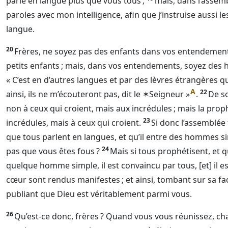
parle en langue plus que vous tous ;
mais, dans l’assem
paroles avec mon intelligence, afin que j’instruise aussi l
langue.
20
Frères, ne soyez pas des enfants dans vos entendements
petits enfants ; mais, dans vos entendements, soyez des 
« C’est en d’autres langues et par des lèvres étrangères q
A
22
ainsi, ils ne m’écouteront pas, dit le
✶Seigneur
»
.
De so
non à ceux qui croient, mais aux incrédules ; mais la prop
23
incrédules, mais à ceux qui croient.
Si donc l’assemblée
que tous parlent en langues, et qu’il entre des hommes si
24
pas que vous êtes fous ?
Mais si tous prophétisent, et q
quelque homme simple, il est convaincu par tous, [et] il es
cœur sont rendus manifestes ; et ainsi, tombant sur sa f
publiant que
Dieu
est véritablement parmi vous.
26
Qu’est-ce donc, frères ? Quand vous vous réunissez, c