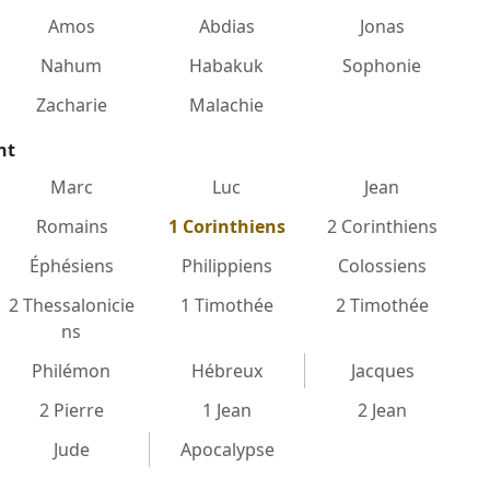
Amos
Abdias
Jonas
Nahum
Habakuk
Sophonie
Zacharie
Malachie
nt
Marc
Luc
Jean
Romains
1 Corinthiens
2 Corinthiens
Éphésiens
Philippiens
Colossiens
2 Thessalonicie
1 Timothée
2 Timothée
ns
Philémon
Hébreux
Jacques
2 Pierre
1 Jean
2 Jean
Jude
Apocalypse