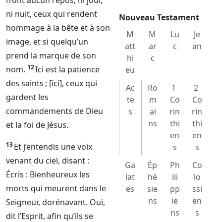
n’ont aucun repos, ni jour,
ni nuit, ceux qui rendent
Nouveau Testament
hommage à la bête et à son
M
M
Lu
Je
image, et si quelqu’un
att
ar
c
an
prend la marque de son
hi
c
12
nom.
Ici est la patience
eu
des saints ; [ici], ceux qui
Ac
Ro
1
2
gardent les
te
m
Co
Co
commandements de
Dieu
s
ai
rin
rin
ns
thi
thi
et la foi de Jésus.
en
en
13
Et j’entendis une voix
s
s
venant du ciel, disant :
Ga
Ép
Ph
Co
Écris : Bienheureux les
lat
hé
ili
lo
morts qui meurent dans le
es
sie
pp
ssi
ns
ie
en
Seigneur
, dorénavant. Oui,
ns
s
dit l’Esprit, afin qu’ils se