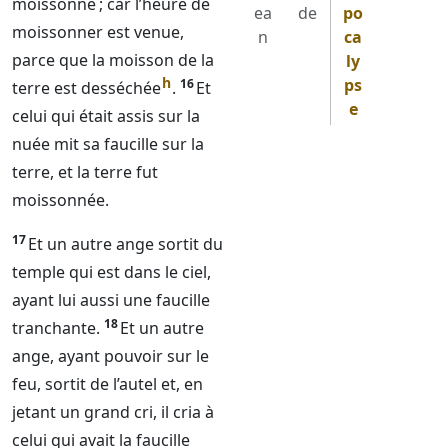
moissonne ; car l’heure de
ea
de
po
moissonner est venue,
n
ca
parce que la moisson de la
ly
h
ps
16
terre est desséchée
.
Et
e
celui qui était assis sur la
nuée mit sa faucille sur la
terre, et la terre fut
moissonnée.
17
Et un autre ange sortit du
temple qui est dans le ciel,
ayant lui aussi une faucille
18
tranchante.
Et un autre
ange, ayant pouvoir sur le
feu, sortit de l’autel et, en
jetant un grand cri, il cria à
celui qui avait la faucille