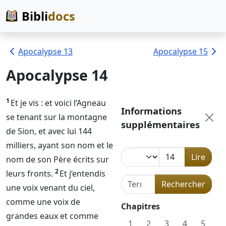
Bibli
docs
Apocalypse 13
Apocalypse 15
Apocalypse 14
1
Et je vis : et voici l’Agneau
Informations
se tenant sur la montagne
supplémentaires
de Sion, et avec lui 144
milliers, ayant son nom et le
Lire
nom de son Père écrits sur
2
leurs fronts.
Et j’entendis
Terme de recherche dans l
Rechercher
une voix venant du ciel,
comme une voix de
Chapitres
grandes eaux et comme
1
2
3
4
5