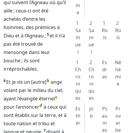
qui suivent l’Agneau où qu’il
m
aille ; ceux-ci ont été
e
achetés d’entre les
1
2
1
2
hommes, des prémices à
Sa
Sa
Ro
Ro
5
Dieu
et à l’Agneau ;
et il n’a
m
m
is
is
pas été trouvé de
ue
ue
l
l
mensonge dans leur
bouche ; ils sont
1
2
Es
Né
irréprochables.
Ch
Ch
dr
hé
ro
ro
as
mi
b
6
Et je vis un [autre]
ange
ni
ni
e
volant par le milieu du ciel,
qu
qu
c
es
es
ayant l’évangile éternel
d
pour l’annoncer
à ceux qui
Es
Jo
Ps
Pr
sont établis sur la terre, et à
th
b
au
ov
er
m
er
toute nation et tribu et
es
be
7
langue et peuple,
disant à