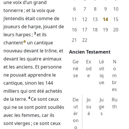
une voix d’un grand
6
7
8
9
10
tonnerre ; et la voix que
j’entendis était comme de
11
12
13
14
15
joueurs de harpe, jouant de
16
17
18
19
20
3
leurs harpes ;
et ils
21
22
a
chantent
un cantique
nouveau devant le trône, et
Ancien Testament
devant les quatre animaux
Ge
Ex
Lé
N
et les anciens. Et personne
nè
od
vit
o
ne pouvait apprendre le
se
e
iq
m
ue
br
cantique, sinon les 144
es
milliers qui ont été achetés
4
de la terre.
Ce sont ceux
De
Jo
Ju
Ru
ut
su
ge
th
qui ne se sont point souillés
ér
é
s
avec les femmes, car ils
on
sont vierges ; ce sont ceux
o