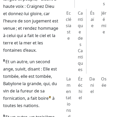
s
haute voix : Craignez
Dieu
Ec
Ca
És
Jér
et donnez-lui gloire, car
clé
nti
aï
é
l’heure de son jugement est
sia
qu
e
mi
venue ; et rendez hommage
st
e
e
à celui qui a fait le ciel et la
e
de
terre et la mer et les
s
fontaines d’eaux.
Ca
nti
8
Et un autre, un second
qu
ange, suivit, disant : Elle est
es
tombée, elle est tombée,
La
Éz
Da
Os
Babylone la grande, qui, du
m
éc
ni
ée
vin de la fureur de sa
en
hi
el
e
tat
el
fornication, a fait boire
à
io
toutes les nations.
ns
9
d