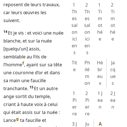
reposent de leurs travaux,
1
2
1
2
Th
Th
Ti
Ti
car leurs œuvres les
es
es
m
m
suivent.
sal
sal
ot
ot
on
on
hé
hé
14
Et je vis : et voici une nuée
ici
ici
e
e
blanche, et sur la nuée
en
en
[quelqu’un] assis,
s
s
semblable au Fils de
Tit
Ph
Hé
Ja
f
l’homme
, ayant sur sa tête
e
ilé
br
cq
une couronne d’or et dans
m
eu
ue
sa main une faucille
on
x
s
15
tranchante.
Et un autre
1
2
1 J
2 J
ange sortit du temple,
Pi
Pi
ea
ea
criant à haute voix à celui
er
er
n
n
qui était assis sur la nuée :
re
re
g
Lance
ta faucille et
3 J
Ju
A