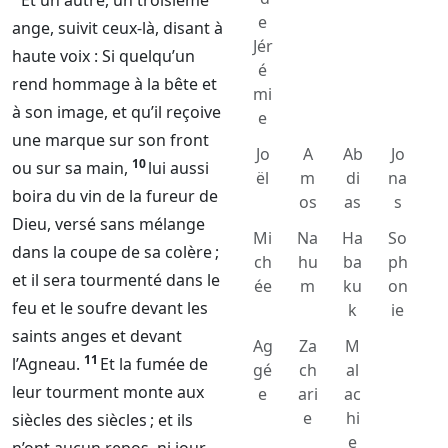
Et un autre, un troisième
e
ange, suivit ceux-là, disant à
Jér
haute voix : Si quelqu’un
é
rend hommage à la bête et
mi
à son image, et qu’il reçoive
e
une marque sur son front
Jo
A
Ab
Jo
10
ou sur sa main,
lui aussi
ël
m
di
na
boira du vin de la fureur de
os
as
s
Dieu
, versé sans mélange
Mi
Na
Ha
So
dans la coupe de sa colère ;
ch
hu
ba
ph
et il sera tourmenté dans le
ée
m
ku
on
feu et le soufre devant les
k
ie
saints anges et devant
Ag
Za
M
11
l’Agneau.
Et la fumée de
gé
ch
al
leur tourment monte aux
e
ari
ac
e
hi
siècles des siècles ; et ils
e