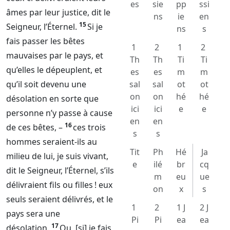
es
sie
pp
ssi
âmes par leur justice, dit le
ns
ie
en
15
Seigneur
, l’
Éternel
.
Si je
ns
s
fais passer les bêtes
1
2
1
2
mauvaises par le pays, et
Th
Th
Ti
Ti
qu’elles le dépeuplent, et
es
es
m
m
qu’il soit devenu une
sal
sal
ot
ot
on
on
hé
hé
désolation en sorte que
ici
ici
e
e
personne n’y passe à cause
en
en
16
de ces bêtes, –
ces trois
s
s
hommes seraient-ils au
Tit
Ph
Hé
Ja
milieu de lui, je suis vivant,
e
ilé
br
cq
dit le
Seigneur
, l’
Éternel
, s’ils
m
eu
ue
délivraient fils ou filles ! eux
on
x
s
seuls seraient délivrés, et le
1
2
1 J
2 J
pays sera une
Pi
Pi
ea
ea
17
désolation.
Ou, [si] je fais