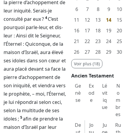
la pierre d’achoppement de
6
7
8
9
10
leur iniquité. Serais-je
4
consulté par eux ?
C’est
11
12
13
14
15
pourquoi parle-leur, et dis-
16
17
18
19
20
leur : Ainsi dit le
Seigneur
,
21
22
23
24
25
l’
Éternel
: Quiconque, de la
26
27
28
29
30
maison d’Israël, aura élevé
ses idoles dans son cœur et
Voir plus (18)
aura placé devant sa face la
Ancien Testament
pierre d’achoppement de
son iniquité, et viendra vers
Ge
Ex
Lé
N
nè
od
vit
o
le prophète, – moi, l’
Éternel
,
se
e
iq
m
je lui répondrai selon ceci,
ue
br
selon la multitude de ses
es
5
idoles ;
afin de prendre la
De
Jo
Ju
Ru
maison d’Israël par leur
ut
su
ge
th