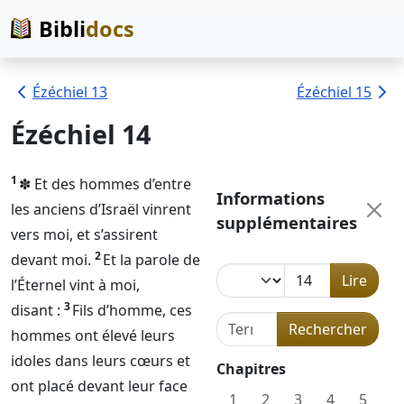
Bibli
docs
Ézéchiel 13
Ézéchiel 15
Ézéchiel 14
1
✽ Et des hommes d’entre
Informations
les anciens d’Israël vinrent
supplémentaires
vers moi, et s’assirent
2
devant moi.
Et la parole de
Lire
l’
Éternel
vint à moi,
3
disant :
Fils d’homme, ces
Terme de recherche dans l
Rechercher
hommes ont élevé leurs
idoles dans leurs cœurs et
Chapitres
ont placé devant leur face
1
2
3
4
5