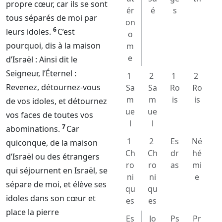
propre cœur, car ils se sont
ér
é
s
tous séparés de moi par
on
6
leurs idoles.
C’est
o
pourquoi, dis à la maison
m
e
d’Israël : Ainsi dit le
Seigneur
, l’
Éternel
:
1
2
1
2
Revenez, détournez-vous
Sa
Sa
Ro
Ro
m
m
is
is
de vos idoles, et détournez
ue
ue
vos faces de toutes vos
l
l
7
abominations.
Car
1
2
Es
Né
quiconque, de la maison
Ch
Ch
dr
hé
d’Israël ou des étrangers
ro
ro
as
mi
qui séjournent en Israël, se
ni
ni
e
sépare de moi, et élève ses
qu
qu
idoles dans son cœur et
es
es
place la pierre
Es
Jo
Ps
Pr