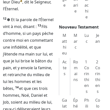
a
leur
Dieu
, dit le
Seigneur
,
e
ari
ac
l’
Éternel
.
e
hi
e
12
✽ Et la parole de l’
Éternel
13
vint à moi, disant :
Fils
Nouveau Testament
d’homme, si un pays pèche
M
M
Lu
Je
contre moi en commettant
att
ar
c
an
une infidélité, et que
hi
c
eu
j’étende ma main sur lui, et
que je lui brise le bâton du
Ac
Ro
1
2
pain, et y envoie la famine,
te
m
Co
Co
s
ai
rin
rin
et retranche du milieu de
ns
thi
thi
lui les hommes et les
en
en
14
bêtes,
et que ces trois
s
s
hommes, Noé, Daniel et
Ga
Ép
Ph
Co
Job, soient au milieu de lui,
lat
hé
ili
lo
ceux-ci délivreraient leurs