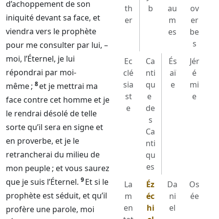
d’achoppement de son
th
b
au
ov
iniquité devant sa face, et
er
m
er
viendra vers le prophète
es
be
s
pour me consulter par lui, –
moi, l’
Éternel
, je lui
Ec
Ca
És
Jér
répondrai par moi-
clé
nti
aï
é
sia
qu
e
mi
8
même ;
et je mettrai ma
st
e
e
face contre cet homme et je
e
de
le rendrai désolé de telle
s
sorte qu’il sera en signe et
Ca
en proverbe, et je le
nti
retrancherai du milieu de
qu
es
mon peuple ; et vous saurez
9
que je suis l’
Éternel
.
Et si le
La
Éz
Da
Os
prophète est séduit, et qu’il
m
éc
ni
ée
en
hi
el
profère une parole, moi