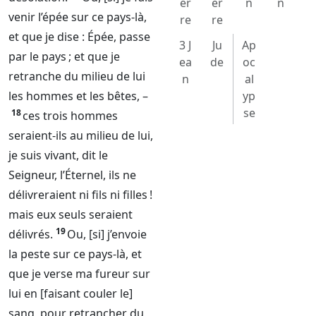
er
er
n
n
venir l’épée sur ce pays-là,
re
re
et que je dise : Épée, passe
3 J
Ju
Ap
par le pays ; et que je
ea
de
oc
retranche du milieu de lui
n
al
les hommes et les bêtes, –
yp
se
18
ces trois hommes
seraient-ils au milieu de lui,
je suis vivant, dit le
Seigneur
, l’
Éternel
, ils ne
délivreraient ni fils ni filles !
mais eux seuls seraient
19
délivrés.
Ou, [si] j’envoie
la peste sur ce pays-là, et
que je verse ma fureur sur
lui en [faisant couler le]
sang, pour retrancher du