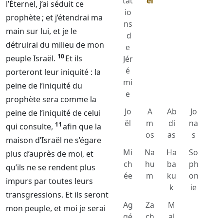
tat
el
l’
Éternel
, j’ai séduit ce
io
prophète ; et j’étendrai ma
ns
main sur lui, et je le
d
détruirai du milieu de mon
e
10
peuple Israël.
Et ils
Jér
é
porteront leur iniquité : la
mi
peine de l’iniquité du
e
prophète sera comme la
Jo
A
Ab
Jo
peine de l’iniquité de celui
ël
m
di
na
11
qui consulte,
afin que la
os
as
s
maison d’Israël ne s’égare
Mi
Na
Ha
So
plus d’auprès de moi, et
ch
hu
ba
ph
qu’ils ne se rendent plus
ée
m
ku
on
impurs par toutes leurs
k
ie
transgressions. Et ils seront
Ag
Za
M
mon peuple, et moi je serai
gé
ch
al