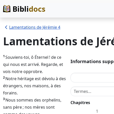
Bibli
docs
Lamentations de Jérémie 4
Lamentations de Jér
1
Souviens-toi, ô
Éternel
! de ce
Informations sup
qui nous est arrivé. Regarde, et
vois notre opprobre.
2
Notre héritage est dévolu à des
étrangers, nos maisons, à des
Terme de recherche d
forains.
3
Nous sommes des orphelins,
Chapitres
sans père ; nos mères sont
1