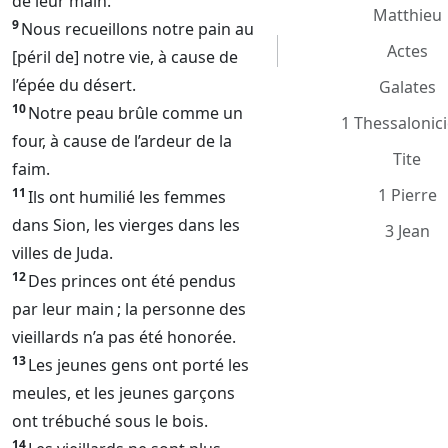
de leur main.
Matthieu
9
Nous recueillons notre pain au
Actes
[péril de] notre vie, à cause de
l’épée du désert.
Galates
10
Notre peau brûle comme un
1 Thessalonic
four, à cause de l’ardeur de la
Tite
faim.
11
1 Pierre
Ils ont humilié les femmes
dans Sion, les vierges dans les
3 Jean
villes de Juda.
12
Des princes ont été pendus
par leur main ; la personne des
vieillards n’a pas été honorée.
13
Les jeunes gens ont porté les
meules, et les jeunes garçons
ont trébuché sous le bois.
14