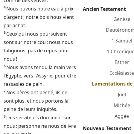
comme des veuves.
4
Nous buvons notre eau à prix
Ancien Testament
d’argent ; notre bois nous vient
Genèse
par achat.
Deutérono
5
Ceux qui nous poursuivent
1 Samuel
sont sur notre cou ; nous nous
fatiguons, pas de repos pour
1 Chroniqu
nous !
Esther
6
Nous avons tendu la main vers
Ecclésiast
l’Égypte, vers l’Assyrie, pour être
Lamentations de 
rassasiés de pain.
7
Nos pères ont péché, ils ne
Joël
sont plus, et nous portons la
Michée
peine de leurs iniquités.
Aggée
8
Des serviteurs dominent sur
nous ; personne ne nous délivre
Nouveau Testament