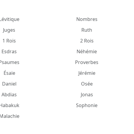
Lévitique
Nombres
Juges
Ruth
1 Rois
2 Rois
Esdras
Néhémie
Psaumes
Proverbes
Ésaïe
Jérémie
Daniel
Osée
Abdias
Jonas
Habakuk
Sophonie
Malachie