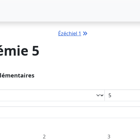
Ézéchiel 1
émie 5
plémentaires
ans la concordance
2
3