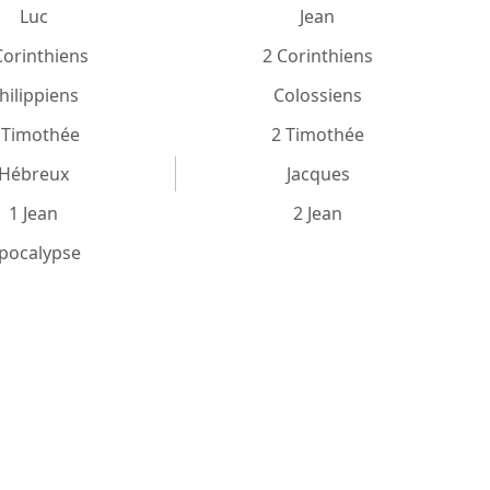
Luc
Jean
Corinthiens
2 Corinthiens
hilippiens
Colossiens
 Timothée
2 Timothée
Hébreux
Jacques
1 Jean
2 Jean
pocalypse