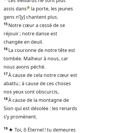
Les vieillards ne sont plus
a
assis dans
la porte, les jeunes
gens n’[y] chantent plus.
15
Notre cœur a cessé de se
réjouir ; notre danse est
changée en deuil.
16
La couronne de notre tête est
tombée. Malheur à nous, car
nous avons péché.
17
À cause de cela notre cœur est
abattu ; à cause de ces choses
nos yeux sont obscurcis,
18
À cause de la montagne de
Sion qui est désolée : les renards
s’y promènent.
19
★ Toi, ô
Éternel
! tu demeures