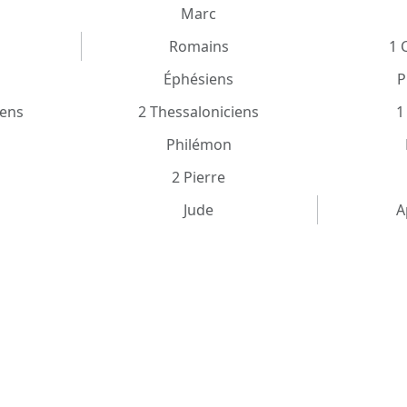
Marc
Romains
1 
Éphésiens
P
iens
2 Thessaloniciens
1
Philémon
2 Pierre
Jude
A