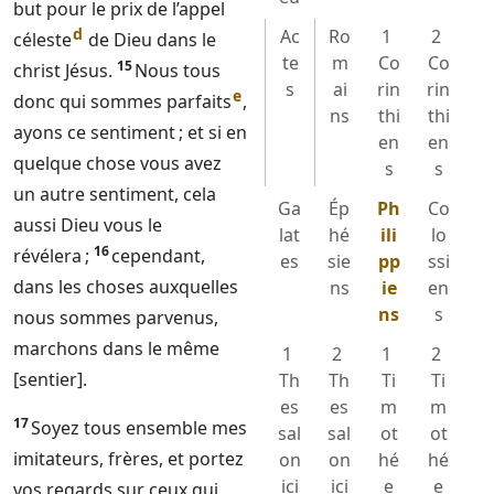
but pour le prix de l’appel
d
Ac
Ro
1
2
céleste
de
Dieu
dans le
te
m
Co
Co
15
christ Jésus.
Nous tous
s
ai
rin
rin
e
donc qui sommes parfaits
,
ns
thi
thi
ayons ce sentiment ; et si en
en
en
quelque chose vous avez
s
s
un autre sentiment, cela
Ga
Ép
Ph
Co
aussi
Dieu
vous le
lat
hé
ili
lo
16
révélera ;
cependant,
es
sie
pp
ssi
dans les choses auxquelles
ns
ie
en
ns
s
nous sommes parvenus,
marchons dans le même
1
2
1
2
[sentier].
Th
Th
Ti
Ti
es
es
m
m
17
Soyez tous ensemble mes
sal
sal
ot
ot
imitateurs, frères, et portez
on
on
hé
hé
ici
ici
e
e
vos regards sur ceux qui