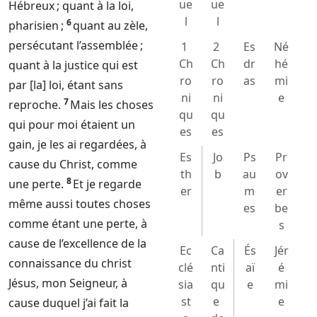
ue
ue
Hébreux ; quant à la loi,
l
l
6
pharisien ;
quant au zèle,
persécutant l’assemblée ;
1
2
Es
Né
Ch
Ch
dr
hé
quant à la justice qui est
ro
ro
as
mi
par [la] loi, étant sans
ni
ni
e
7
reproche.
Mais les choses
qu
qu
qui pour moi étaient un
es
es
gain, je les ai regardées, à
Es
Jo
Ps
Pr
cause du Christ, comme
th
b
au
ov
8
une perte.
Et je regarde
er
m
er
même aussi toutes choses
es
be
comme étant une perte, à
s
cause de l’excellence de la
Ec
Ca
És
Jér
connaissance du christ
clé
nti
aï
é
Jésus, mon
Seigneur
, à
sia
qu
e
mi
st
e
e
cause duquel j’ai fait la