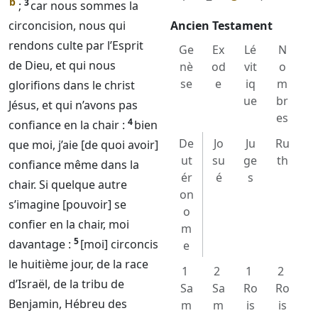
b
3
;
car nous sommes la
circoncision, nous qui
Ancien Testament
rendons culte par l’Esprit
Ge
Ex
Lé
N
de
Dieu
, et qui nous
nè
od
vit
o
se
e
iq
m
glorifions dans le christ
ue
br
Jésus, et qui n’avons pas
es
4
confiance en la chair :
bien
De
Jo
Ju
Ru
que moi, j’aie [de quoi avoir]
ut
su
ge
th
confiance même dans la
ér
é
s
chair. Si quelque autre
on
s’imagine [pouvoir] se
o
confier en la chair, moi
m
5
davantage :
[moi] circoncis
e
le huitième jour, de la race
1
2
1
2
d’Israël, de la tribu de
Sa
Sa
Ro
Ro
Benjamin, Hébreu des
m
m
is
is