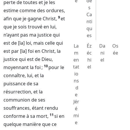
e
de
perte de toutes et je les
s
estime comme des ordures,
Ca
9
afin que je gagne Christ,
et
nti
que je sois trouvé en lui,
qu
n’ayant pas ma justice qui
es
est de [la] loi, mais celle qui
La
Éz
Da
Os
est par [la] foi en Christ, la
m
éc
ni
ée
justice qui est de
Dieu
,
en
hi
el
10
tat
el
moyennant la foi ;
pour le
io
connaître, lui, et la
ns
puissance de sa
d
résurrection, et la
e
communion de ses
Jér
souffrances, étant rendu
é
11
mi
conforme à sa mort,
si en
e
quelque manière que ce