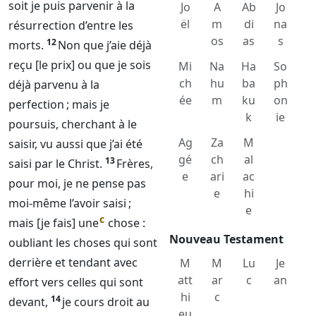
soit je puis parvenir à la
Jo
A
Ab
Jo
ël
m
di
na
résurrection d’entre les
os
as
s
12
morts.
Non que j’aie déjà
reçu [le prix] ou que je sois
Mi
Na
Ha
So
ch
hu
ba
ph
déjà parvenu à la
ée
m
ku
on
perfection ; mais je
k
ie
poursuis, cherchant à le
Ag
Za
M
saisir, vu aussi que j’ai été
gé
ch
al
13
saisi par le Christ.
Frères,
e
ari
ac
pour moi, je ne pense pas
e
hi
moi-même l’avoir saisi ;
e
c
mais [je fais] une
chose :
Nouveau Testament
oubliant les choses qui sont
derrière et tendant avec
M
M
Lu
Je
att
ar
c
an
effort vers celles qui sont
hi
c
14
devant,
je cours droit au
eu