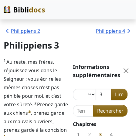
Bibli
docs
Philippiens 2
Philippiens 4
Philippiens 3
1
Au reste, mes frères,
Informations
réjouissez-vous dans le
supplémentaires
Seigneur
: vous écrire les
mêmes choses n’est pas
Lire
pénible pour moi, et c’est
2
votre sûreté.
Prenez garde
Terme de recherche dans l
Rechercher
a
aux chiens
, prenez garde
aux mauvais ouvriers,
Chapitres
prenez garde à la concision
1
2
3
4