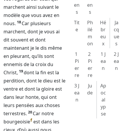
en
en
marchent ainsi suivant le
s
s
modèle que vous avez en
Tit
Ph
Hé
Ja
18
nous.
Car plusieurs
e
ilé
br
cq
marchent, dont je vous ai
m
eu
ue
dit souvent et dont
on
x
s
maintenant je le dis même
1
2
1 J
2 J
en pleurant, qu’ils sont
Pi
Pi
ea
ea
ennemis de la croix du
er
er
n
n
19
Christ,
dont la fin est la
re
re
perdition, dont le dieu est le
3 J
Ju
Ap
ventre et dont la gloire est
ea
de
oc
dans leur honte, qui ont
n
al
leurs pensées aux choses
yp
20
terrestres.
Car notre
se
f
bourgeoisie
est dans les
cieux, d’où aussi nous