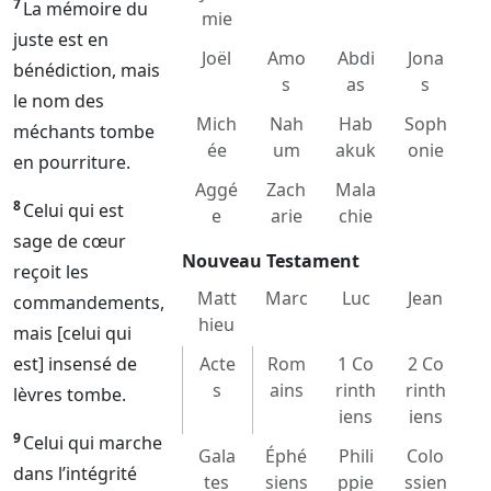
7
La mémoire du
mie
juste est en
Joël
Amo
Abdi
Jona
bénédiction, mais
s
as
s
le nom des
Mich
Nah
Hab
Soph
méchants tombe
ée
um
akuk
onie
en pourriture.
Aggé
Zach
Mala
8
Celui qui est
e
arie
chie
sage de cœur
Nouveau Testament
reçoit les
Matt
Marc
Luc
Jean
commandements,
hieu
mais [celui qui
est] insensé de
Acte
Rom
1 Co
2 Co
s
ains
rinth
rinth
lèvres tombe.
iens
iens
9
Celui qui marche
Gala
Éphé
Phili
Colo
dans l’intégrité
tes
siens
ppie
ssien