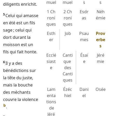
muel
muel
s
s
diligents enrichit.
1 Ch
2 Ch
Esdr
Néh
5
Celui qui amasse
roni
roni
as
émie
en été est un fils
ques
ques
sage ; celui qui
Esth
Job
Psau
Prov
dort durant la
er
mes
erbe
moisson est un
s
fils qui fait honte.
Ecclé
Canti
Ésaï
Jéré
siast
que
e
mie
6
Il y a des
e
des
bénédictions sur
Canti
la tête du juste,
ques
mais la bouche
Lam
Ézéc
Dani
Osée
des méchants
enta
hiel
el
couvre la violence
tions
b
.
de
Jéré