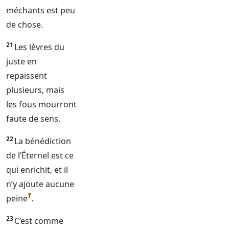
méchants est peu
de chose.
21
Les lèvres du
juste en
repaissent
plusieurs, mais
les fous mourront
faute de sens.
22
La bénédiction
de l’
Éternel
est ce
qui enrichit, et il
n’y ajoute aucune
f
peine
.
23
C’est comme