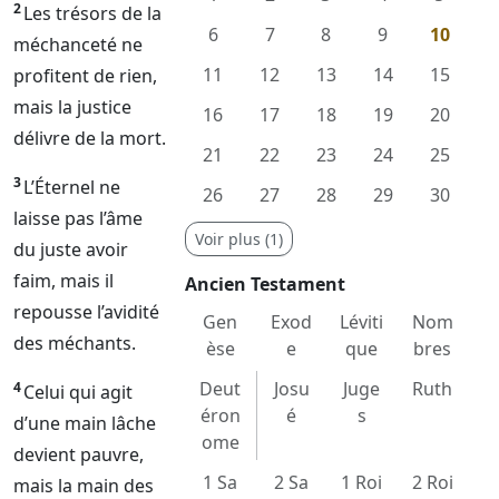
2
Les trésors de la
6
7
8
9
10
méchanceté ne
11
12
13
14
15
profitent de rien,
mais la justice
16
17
18
19
20
délivre de la mort.
21
22
23
24
25
3
L’
Éternel
ne
26
27
28
29
30
laisse pas l’âme
Voir plus (1)
du juste avoir
faim, mais il
Ancien Testament
repousse l’avidité
Gen
Exod
Léviti
Nom
des méchants.
èse
e
que
bres
Deut
Josu
Juge
Ruth
4
Celui qui agit
éron
é
s
d’une main lâche
ome
devient pauvre,
1 Sa
2 Sa
1 Roi
2 Roi
mais la main des