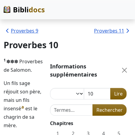
Bibli
docs
Proverbes 9
Proverbes 11
Proverbes 10
1
✽✽✽ Proverbes
Informations
de Salomon.
supplémentaires
Un fils sage
réjouit son père,
Lire
mais un fils
a
Terme de recherche dans la concord
insensé
est le
Rechercher
chagrin de sa
Chapitres
mère.
1
2
3
4
5