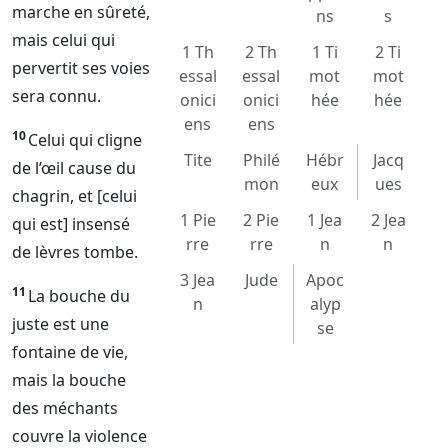
marche en sûreté,
ns
s
mais celui qui
1 Th
2 Th
1 Ti
2 Ti
pervertit ses voies
essal
essal
mot
mot
sera connu.
onici
onici
hée
hée
ens
ens
10
Celui qui cligne
Tite
Philé
Hébr
Jacq
de l’œil cause du
mon
eux
ues
chagrin, et [celui
1 Pie
2 Pie
1 Jea
2 Jea
qui est] insensé
rre
rre
n
n
de lèvres tombe.
3 Jea
Jude
Apoc
11
La bouche du
n
alyp
juste est une
se
fontaine de vie,
mais la bouche
des méchants
couvre la violence