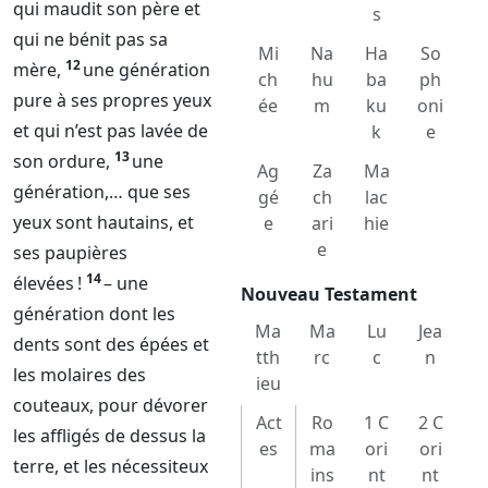
qui maudit son père et
s
qui ne bénit pas sa
Mi
Na
Ha
So
12
mère,
une génération
ch
hu
ba
ph
pure à ses propres yeux
ée
m
ku
oni
et qui n’est pas lavée de
k
e
13
son ordure,
une
Ag
Za
Ma
génération,… que ses
gé
ch
lac
yeux sont hautains, et
e
ari
hie
e
ses paupières
14
élevées !
– une
Nouveau Testament
génération dont les
Ma
Ma
Lu
Jea
dents sont des épées et
tth
rc
c
n
les molaires des
ieu
couteaux, pour dévorer
Act
Ro
1 C
2 C
les affligés de dessus la
es
ma
ori
ori
terre, et les nécessiteux
ins
nt
nt