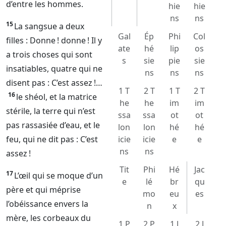
d’entre les hommes.
hie
hie
ns
ns
15
La sangsue a deux
Gal
Ép
Phi
Col
filles : Donne ! donne ! Il y
ate
hé
lip
os
a trois choses qui sont
s
sie
pie
sie
insatiables, quatre qui ne
ns
ns
ns
disent pas : C’est assez !…
1 T
2 T
1 T
2 T
16
le shéol, et la matrice
he
he
im
im
stérile, la terre qui n’est
ssa
ssa
ot
ot
pas rassasiée d’eau, et le
lon
lon
hé
hé
feu, qui ne dit pas : C’est
icie
icie
e
e
ns
ns
assez !
Tit
Phi
Hé
Jac
17
L’œil qui se moque d’un
e
lé
br
qu
père et qui méprise
mo
eu
es
l’obéissance envers la
n
x
mère, les corbeaux du
1 P
2 P
1 J
2 J