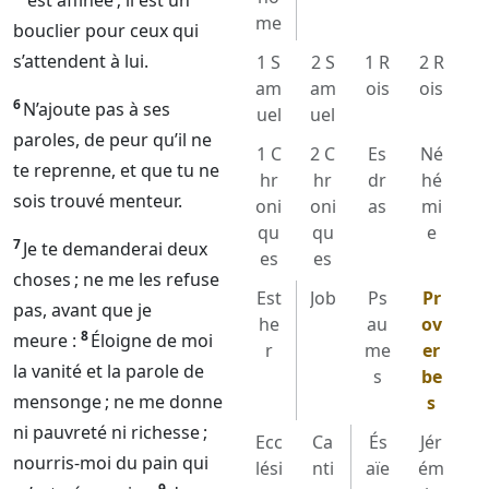
est affinée ; il est un
me
bouclier pour ceux qui
s’attendent à lui.
1 S
2 S
1 R
2 R
am
am
ois
ois
6
N’ajoute pas à ses
uel
uel
paroles, de peur qu’il ne
1 C
2 C
Es
Né
te reprenne, et que tu ne
hr
hr
dr
hé
sois trouvé menteur.
oni
oni
as
mi
qu
qu
e
7
Je te demanderai deux
es
es
choses ; ne me les refuse
Est
Job
Ps
Pr
pas, avant que je
he
au
ov
8
meure :
Éloigne de moi
r
me
er
la vanité et la parole de
s
be
mensonge ; ne me donne
s
ni pauvreté ni richesse ;
Ecc
Ca
És
Jér
nourris-moi du pain qui
lési
nti
aïe
ém
9