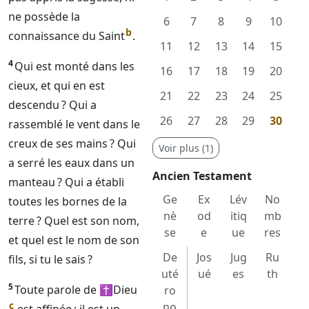
ne possède la
6
7
8
9
10
b
connaissance du Saint
.
11
12
13
14
15
4
Qui est monté dans les
16
17
18
19
20
cieux, et qui en est
21
22
23
24
25
descendu ? Qui a
26
27
28
29
30
rassemblé le vent dans le
creux de ses mains ? Qui
Voir plus (1)
a serré les eaux dans un
Ancien Testament
manteau ? Qui a établi
Ge
Ex
Lév
No
toutes les bornes de la
nè
od
itiq
mb
terre ? Quel est son nom,
se
e
ue
res
et quel est le nom de son
De
Jos
Jug
Ru
fils, si tu le sais ?
uté
ué
es
th
5
Toute parole de
✝Dieu
ro
c
no