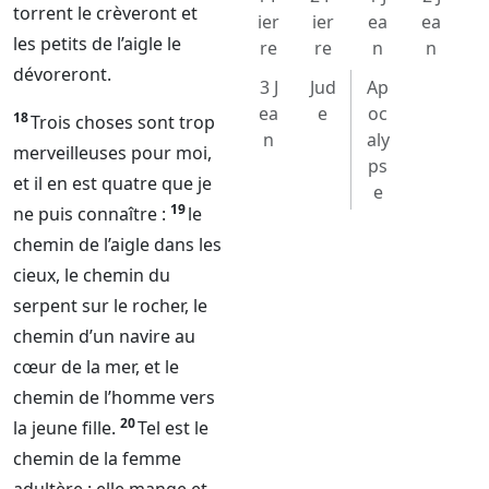
torrent le crèveront et
ier
ier
ea
ea
les petits de l’aigle le
re
re
n
n
dévoreront.
3 J
Jud
Ap
ea
e
oc
18
Trois choses sont trop
n
aly
merveilleuses pour moi,
ps
et il en est quatre que je
e
19
ne puis connaître :
le
chemin de l’aigle dans les
cieux, le chemin du
serpent sur le rocher, le
chemin d’un navire au
cœur de la mer, et le
chemin de l’homme vers
20
la jeune fille.
Tel est le
chemin de la femme