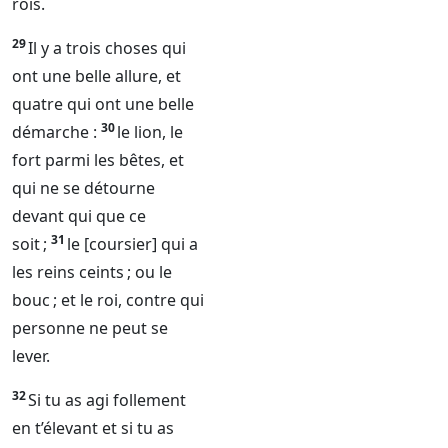
rois.
29
Il y a trois choses qui
ont une belle allure, et
quatre qui ont une belle
30
démarche :
le lion, le
fort parmi les bêtes, et
qui ne se détourne
devant qui que ce
31
soit ;
le [coursier] qui a
les reins ceints ; ou le
bouc ; et le roi, contre qui
personne ne peut se
lever.
32
Si tu as agi follement
en t’élevant et si tu as