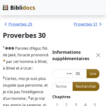
Bibli
docs
Proverbes 29
Proverbes 31
Proverbes 30
1
✽✽✽ Paroles d’Agur, fils
Informations
de Jaké, l’oracle prononcé
supplémentaires
a
par cet homme à Ithiel,
à Ithiel et à Ucal :
Lire
2
Certes, moi je suis plus
Terme de recherche dans la 
stupide que personne, et
Rechercher
je n’ai pas l’intelligence
Chapitres
3
d’un homme ;
et je n’ai
1
2
3
4
5
pas appris la sagesse, ni