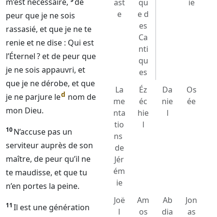
m’est nécessaire,
de
ast
qu
ie
e
e d
peur que je ne sois
es
rassasié, et que je ne te
Ca
renie et ne dise : Qui est
nti
l’
Éternel
? et de peur que
qu
je ne sois appauvri, et
es
que je ne dérobe, et que
La
Éz
Da
Os
d
je ne parjure le
nom de
me
éc
nie
ée
mon
Dieu
.
nta
hie
l
tio
l
10
N’accuse pas un
ns
serviteur auprès de son
de
maître, de peur qu’il ne
Jér
ém
te maudisse, et que tu
ie
n’en portes la peine.
Joë
Am
Ab
Jon
11
Il est une génération
l
os
dia
as