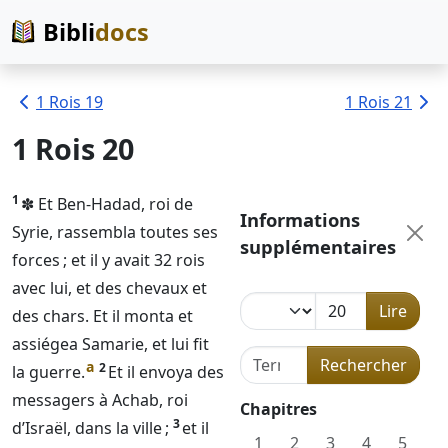
Bibli
docs
1 Rois 19
1 Rois 21
1 Rois 20
1
✽ Et Ben-Hadad, roi de
Informations
Syrie, rassembla toutes ses
supplémentaires
forces ; et il y avait 32 rois
avec lui, et des chevaux et
Lire
des chars. Et il monta et
assiégea Samarie, et lui fit
Terme de recherche dans l
Rechercher
a
2
la guerre.
Et il envoya des
messagers à Achab, roi
Chapitres
3
d’Israël, dans la ville ;
et il
1
2
3
4
5