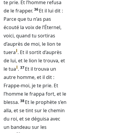
te prie. Et l’homme refusa
36
de le frapper.
Et il lui dit :
Parce que tu n’as pas
écouté la voix de l’
Éternel
,
voici, quand tu sortiras
d’auprès de moi, le lion te
l
tuera
. Et il sortit d’auprès
de lui, et le lion le trouva, et
l
37
le tua
.
Et il trouva un
autre homme, et il dit :
Frappe-moi, je te prie. Et
l’homme le frappa fort, et le
38
blessa.
Et le prophète s’en
alla, et se tint sur le chemin
du roi, et se déguisa avec
un bandeau sur les