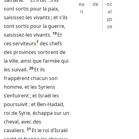
Samarie.
Et il dit : S’ils
ea
de
oc
sont sortis pour la paix,
n
al
saisissez-les vivants ; et s’ils
yp
sont sortis pour la guerre,
se
19
saisissez-les vivants.
Et
f
ces serviteurs
des chefs
des provinces sortirent de
la ville, ainsi que l’armée qui
20
les suivait.
Et ils
frappèrent chacun son
homme, et les Syriens
s’enfuirent ; et Israël les
poursuivit ; et Ben-Hadad,
roi de Syrie, échappa sur un
cheval, avec des
21
cavaliers.
Et le roi d’Israël