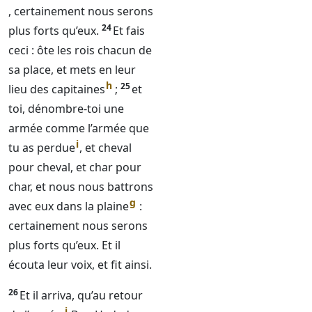
, certainement nous serons
24
plus forts qu’eux.
Et fais
ceci : ôte les rois chacun de
sa place, et mets en leur
h
25
lieu des capitaines
;
et
toi, dénombre-toi une
armée comme l’armée que
i
tu as perdue
, et cheval
pour cheval, et char pour
char, et nous nous battrons
g
avec eux dans la plaine
:
certainement nous serons
plus forts qu’eux. Et il
écouta leur voix, et fit ainsi.
26
Et il arriva, qu’au retour
j