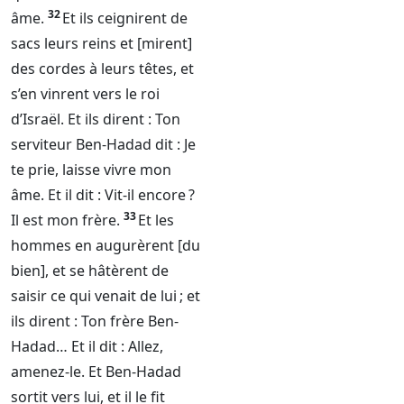
32
âme.
Et ils ceignirent de
sacs leurs reins et [mirent]
des cordes à leurs têtes, et
s’en vinrent vers le roi
d’Israël. Et ils dirent : Ton
serviteur Ben-Hadad dit : Je
te prie, laisse vivre mon
âme. Et il dit : Vit-il encore ?
33
Il est mon frère.
Et les
hommes en augurèrent [du
bien], et se hâtèrent de
saisir ce qui venait de lui ; et
ils dirent : Ton frère Ben-
Hadad… Et il dit : Allez,
amenez-le. Et Ben-Hadad
sortit vers lui, et il le fit