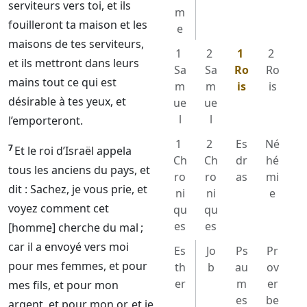
serviteurs vers toi, et ils
m
fouilleront ta maison et les
e
maisons de tes serviteurs,
1
2
1
2
et ils mettront dans leurs
Sa
Sa
Ro
Ro
mains tout ce qui est
m
m
is
is
désirable à tes yeux, et
ue
ue
l
l
l’emporteront.
1
2
Es
Né
7
Et le roi d’Israël appela
Ch
Ch
dr
hé
tous les anciens du pays, et
ro
ro
as
mi
dit : Sachez, je vous prie, et
ni
ni
e
voyez comment cet
qu
qu
es
es
[homme] cherche du mal ;
car il a envoyé vers moi
Es
Jo
Ps
Pr
pour mes femmes, et pour
th
b
au
ov
er
m
er
mes fils, et pour mon
es
be
argent, et pour mon or, et je