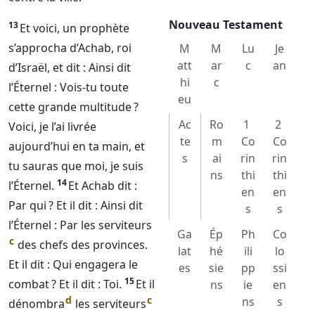
Nouveau Testament
13
Et voici, un prophète
s’approcha d’Achab, roi
M
M
Lu
Je
att
ar
c
an
d’Israël, et dit : Ainsi dit
hi
c
l’
Éternel
: Vois-tu toute
eu
cette grande multitude ?
Ac
Ro
1
2
Voici, je l’ai livrée
te
m
Co
Co
aujourd’hui en ta main, et
s
ai
rin
rin
tu sauras que moi, je suis
ns
thi
thi
14
l’
Éternel
.
Et Achab dit :
en
en
Par qui ? Et il dit : Ainsi dit
s
s
l’
Éternel
: Par les serviteurs
Ga
Ép
Ph
Co
c
des chefs des provinces.
lat
hé
ili
lo
Et il dit : Qui engagera le
es
sie
pp
ssi
15
combat ? Et il dit : Toi.
Et il
ns
ie
en
d
c
ns
s
dénombra
les serviteurs