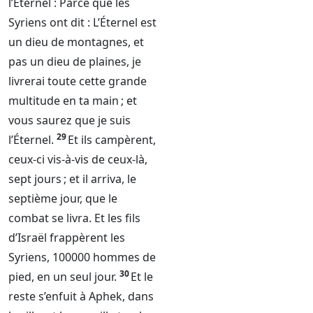
l’
Éternel
: Parce que les
Syriens ont dit : L’
Éternel
est
un dieu de montagnes, et
pas un dieu de plaines, je
livrerai toute cette grande
multitude en ta main ; et
vous saurez que je suis
29
l’
Éternel
.
Et ils campèrent,
ceux-ci vis-à-vis de ceux-là,
sept jours ; et il arriva, le
septième jour, que le
combat se livra. Et les fils
d’Israël frappèrent les
Syriens, 100000 hommes de
30
pied, en un seul jour.
Et le
reste s’enfuit à Aphek, dans