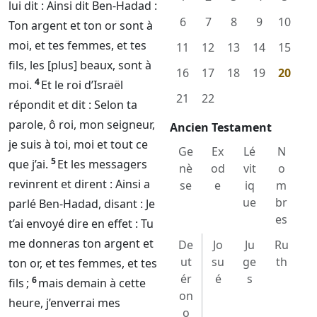
lui dit : Ainsi dit Ben-Hadad :
6
7
8
9
10
Ton argent et ton or sont à
moi, et tes femmes, et tes
11
12
13
14
15
fils, les [plus] beaux, sont à
16
17
18
19
20
4
moi.
Et le roi d’Israël
21
22
répondit et dit : Selon ta
parole, ô roi, mon seigneur,
Ancien Testament
je suis à toi, moi et tout ce
Ge
Ex
Lé
N
5
que j’ai.
Et les messagers
nè
od
vit
o
revinrent et dirent : Ainsi a
se
e
iq
m
ue
br
parlé Ben-Hadad, disant : Je
es
t’ai envoyé dire en effet : Tu
me donneras ton argent et
De
Jo
Ju
Ru
ut
su
ge
th
ton or, et tes femmes, et tes
ér
é
s
6
fils ;
mais demain à cette
on
heure, j’enverrai mes
o