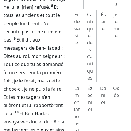
s
8
ne lui ai [rien] refusé.
Et
Ec
Ca
És
Jér
tous les anciens et tout le
clé
nti
aï
é
peuple lui dirent : Ne
sia
qu
e
mi
l’écoute pas, et ne consens
st
e
e
9
pas.
Et il dit aux
e
de
messagers de Ben-Hadad :
s
Dites au roi, mon seigneur :
Ca
nti
Tout ce que tu as demandé
qu
à ton serviteur la première
es
fois, je le ferai ; mais cette
La
Éz
Da
Os
chose-ci, je ne puis la faire.
m
éc
ni
ée
Et les messagers s’en
en
hi
el
allèrent et lui rapportèrent
tat
el
10
cela.
Et Ben-Hadad
io
envoya vers lui, et dit : Ainsi
ns
me fassent les dieux et ainsi
d