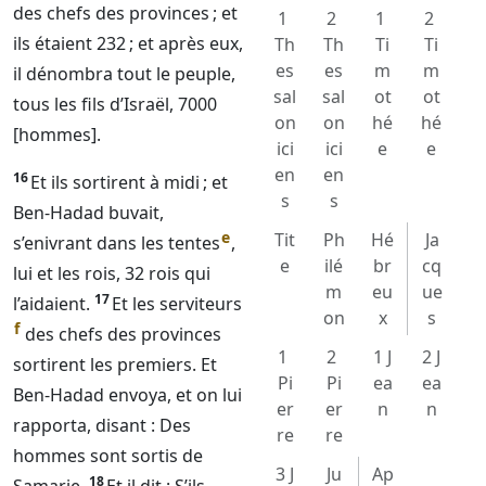
des chefs des provinces ; et
1
2
1
2
ils étaient 232 ; et après eux,
Th
Th
Ti
Ti
es
es
m
m
il dénombra tout le peuple,
sal
sal
ot
ot
tous les fils d’Israël, 7000
on
on
hé
hé
[hommes].
ici
ici
e
e
en
en
16
Et ils sortirent à midi ; et
s
s
Ben-Hadad buvait,
e
Tit
Ph
Hé
Ja
s’enivrant dans les tentes
,
e
ilé
br
cq
lui et les rois, 32 rois qui
m
eu
ue
17
l’aidaient.
Et les serviteurs
on
x
s
f
des chefs des provinces
1
2
1 J
2 J
sortirent les premiers. Et
Pi
Pi
ea
ea
Ben-Hadad envoya, et on lui
er
er
n
n
rapporta, disant : Des
re
re
hommes sont sortis de
3 J
Ju
Ap
18