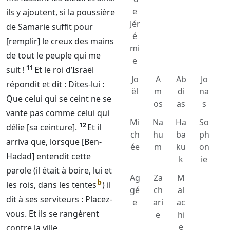
e
ils y ajoutent, si la poussière
Jér
de Samarie suffit pour
é
[remplir] le creux des mains
mi
de tout le peuple qui me
e
11
suit !
Et le roi d’Israël
Jo
A
Ab
Jo
répondit et dit : Dites-lui :
ël
m
di
na
Que celui qui se ceint ne se
os
as
s
vante pas comme celui qui
Mi
Na
Ha
So
12
délie [sa ceinture].
Et il
ch
hu
ba
ph
arriva que, lorsque [Ben-
ée
m
ku
on
Hadad] entendit cette
k
ie
parole (il était à boire, lui et
Ag
Za
M
b
les rois, dans les tentes
) il
gé
ch
al
dit à ses serviteurs : Placez-
e
ari
ac
vous. Et ils se rangèrent
e
hi
e
contre la ville.