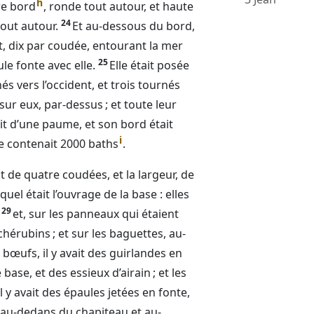
h
tre bord
, ronde tout autour, et haute
24
tout autour.
Et au-dessous du bord,
ent, dix par coudée, entourant la mer
25
le fonte avec elle.
Elle était posée
és vers l’occident, et trois tournés
t sur eux, par-dessus ; et toute leur
it d’une paume, et son bord était
i
le contenait 2000 baths
.
ait de quatre coudées, et la largeur, de
 quel était l’ouvrage de la base : elles
29
et, sur les panneaux qui étaient
 chérubins ; et sur les baguettes, au-
 bœufs, il y avait des guirlandes en
 base, et des essieux d’airain ; et les
 y avait des épaules jetées en fonte,
 au-dedans du chapiteau et au-