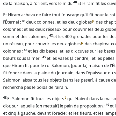
40
de la maison, à l’orient, vers le midi.
Et Hiram fit les cuv
Et Hiram acheva de faire tout l’ouvrage qu’il fit pour le r
p
41
l’
Éternel
:
deux colonnes, et les deux globes
des chapit
colonnes ; et les deux réseaux pour couvrir les deux glob
42
sommet des colonnes ;
et les 400 grenades pour les de
p
un réseau, pour couvrir les deux globes
des chapiteaux 
43
colonnes ;
et les dix bases, et les dix cuves sur les bases 
45
bœufs sous la mer ;
et les vases [à cendre], et les pelles,
que Hiram fit pour le roi Salomon, [pour la] maison de l’
Ét
fit fondre dans la plaine du Jourdain, dans l’épaisseur du 
Salomon laissa tous les objets [sans les peser], à cause d
rechercha pas le poids de l’airain.
t
48
Et Salomon fit tous les objets
qui étaient dans la maiso
49
d’or, sur laquelle [on mettait] le pain de proposition ;
et 
et cinq à gauche, devant l’oracle ; et les fleurs, et les lampes