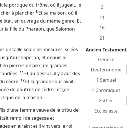
 fit le portique du trône, où il jugeait, le
6
8
ncher à plancher.
Et sa maison, où il
11
lle était en ouvrage du même genre. Et
16
our la fille du Pharaon, que Salomon
21
es de taille selon les mesures, sciées
Ancien Testament
jusqu’au chaperon, et depuis le
Genèse
t en pierres de prix, de grandes
Deutéronome
11
 coudées.
Et au-dessus, il y avait des
1 Samuel
12
 du cèdre.
Et la grande cour avait,
angée de poutres de cèdre ; et [de
1 Chroniques
ortique de la maison.
Esther
t fils d’une femme veuve de la tribu de
Ecclésiaste
l était rempli de sagesse et
s en airain ; et il vint vers le roi