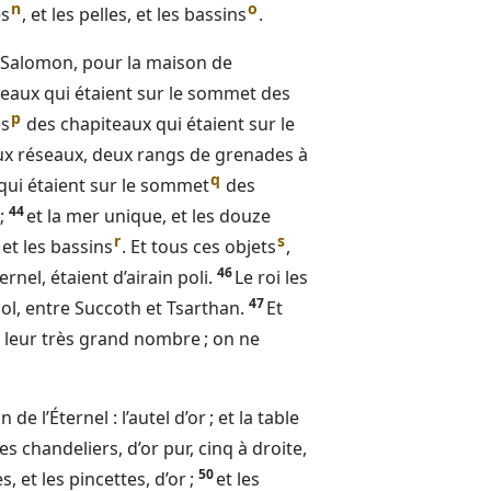
n
o
es
, et les pelles, et les bassins
.
oi Salomon, pour la maison de
eaux qui étaient sur le sommet des
p
es
des chapiteaux qui étaient sur le
ux réseaux, deux rangs de grenades à
q
qui étaient sur le sommet
des
44
;
et la mer unique, et les douze
r
s
 et les bassins
. Et tous ces objets
,
46
ernel
, étaient d’airain poli.
Le roi les
47
sol, entre Succoth et Tsarthan.
Et
e leur très grand nombre ; on ne
n de l’
Éternel
: l’autel d’or ; et la table
les chandeliers, d’or pur, cinq à droite,
50
, et les pincettes, d’or ;
et les