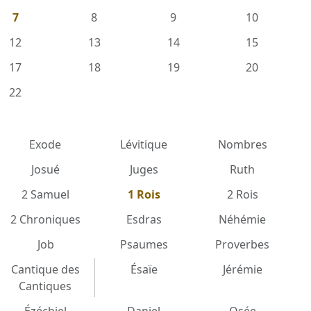
7
8
9
10
12
13
14
15
17
18
19
20
22
Exode
Lévitique
Nombres
Josué
Juges
Ruth
2 Samuel
1 Rois
2 Rois
2 Chroniques
Esdras
Néhémie
Job
Psaumes
Proverbes
Cantique des
Ésaïe
Jérémie
Cantiques