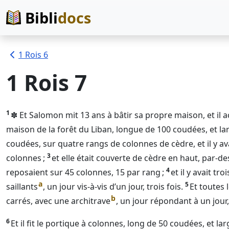
Bibli
docs
1 Rois 6
1 Rois 7
1
✽ Et Salomon mit 13 ans à bâtir sa propre maison, et il 
maison de la forêt du Liban, longue de 100 coudées, et la
coudées, sur quatre rangs de colonnes de cèdre, et il y av
3
colonnes ;
et elle était couverte de cèdre en haut, par-d
4
reposaient sur 45 colonnes, 15 par rang ;
et il y avait tr
a
5
saillants
, un jour vis-à-vis d’un jour, trois fois.
Et toutes 
b
carrés, avec une architrave
, un jour répondant à un jour, 
6
Et il fit le portique à colonnes, long de 50 coudées, et l