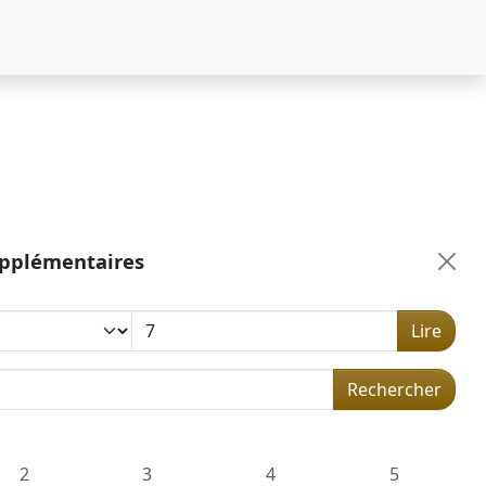
upplémentaires
Lire
 dans la concordance
Rechercher
2
3
4
5