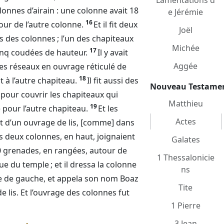
Lamentations d
olonnes d’airain : une colonne avait 18
e Jérémie
16
our de l’autre colonne.
Et il fit deux
Joël
 des colonnes ; l’un des chapiteaux
Michée
17
cinq coudées de hauteur.
Il y avait
Aggée
es réseaux en ouvrage réticulé de
18
 à l’autre chapiteau.
Il fit aussi des
Nouveau Testame
, pour couvrir les chapiteaux qui
Matthieu
19
e pour l’autre chapiteau.
Et les
Actes
t d’un ouvrage de lis, [comme] dans
es deux colonnes, en haut, joignaient
Galates
200 grenades, en rangées, autour de
1 Thessalonicie
que du temple ; et il dressa la colonne
ns
nne de gauche, et appela son nom Boaz
Tite
e lis. Et l’ouvrage des colonnes fut
1 Pierre
3 Jean