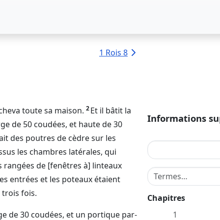
1 Rois 8
2
acheva toute sa maison.
Et il bâtit la
Informations s
rge de 50 coudées, et haute de 30
ait des poutres de cèdre sur les
essus les chambres latérales, qui
ois rangées de [fenêtres à] linteaux
Terme de recherche
les entrées et les poteaux étaient
trois fois.
Chapitres
arge de 30 coudées, et un portique par-
1