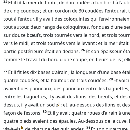
23
Et il fit la mer de fonte, de dix coudées d’un bord à l’au
de cinq coudées ; et un cordon de 30 coudées l’entourait 
tout à l’entour, il y avait des coloquintes qui l’environnai
tout autour, deux rangs de coloquintes, fondues d’une seu
sur douze bœufs, trois tournés vers le nord, et trois tourn
vers le midi, et trois tournés vers le levant ; et la mer étai
26
partie postérieure était en dedans.
Et son épaisseur éta
comme le travail du bord d’une coupe, en fleurs de lis ; el
27
Et il fit les dix bases d’airain ; la longueur d’une base ét
28
quatre coudées, et la hauteur, de trois coudées.
Et voici
avaient des panneaux, des panneaux entre les baguettes,
entre les baguettes, il y avait des lions, des bœufs, et des
j
dessus, il y avait un socle
; et, au-dessous des lions et des
30
façon de festons.
Et il y avait quatre roues d’airain à une
quatre pieds avaient des épaules. Au-dessous de la cuve, il
k
31
vis-à-vis
de chacune des guirlandes.
Et son ouverture,