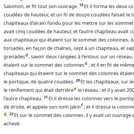
15
Salomon, et fit tout son ouvrage.
Et il forma les deux c
coudées de hauteur, et un fil de douze coudées faisait le t
chapiteaux d’airain fondu pour les mettre sur les sommets
avait cinq coudées de hauteur, et l’autre chapiteau avait 
aux chapiteaux qui étaient sur le sommet des colonnes, d
torsades, en façon de chaînes, sept à un chapiteau, et sept
d
grenades
, savoir deux rangées à l’entour, sur un réseau
d
étaient sur le sommet des colonnes
; et il en fit de mêm
chapiteaux qui étaient sur le sommet des colonnes étaien
20
le portique, de quatre coudées.
Et les chapiteaux, sur l
e
le renflement qui était derrière
le réseau ; et il y avait 
21
l’autre chapiteau.
Et il dressa les colonnes vers le porti
f
de droite, et appela son nom Jakin
; et il dressa la colo
g
22
.
Et sur le sommet des colonnes, il y avait un ouvrage d
achevé.