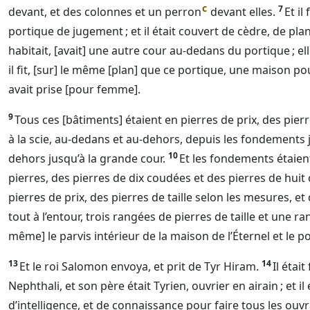
c
7
devant, et des colonnes et un perron
devant elles.
Et il
portique de jugement ; et il était couvert de cèdre, de pla
habitait, [avait] une autre cour au-dedans du portique ; e
il fit, [sur] le même [plan] que ce portique, une maison p
avait prise [pour femme].
9
Tous ces [bâtiments] étaient en pierres de prix, des pierr
à la scie, au-dedans et au-dehors, depuis les fondements 
10
dehors jusqu’à la grande cour.
Et les fondements étaien
pierres, des pierres de dix coudées et des pierres de huit
pierres de prix, des pierres de taille selon les mesures, et
tout à l’entour, trois rangées de pierres de taille et une r
même] le parvis intérieur de la maison de l’
Éternel
et le p
13
14
Et le roi Salomon envoya, et prit de Tyr Hiram.
Il étai
Nephthali, et son père était Tyrien, ouvrier en airain ; et i
d’intelligence, et de connaissance pour faire tous les ouvrage