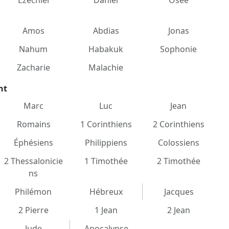
Ézéchiel
Daniel
Osée
Amos
Abdias
Jonas
Nahum
Habakuk
Sophonie
Zacharie
Malachie
nt
Marc
Luc
Jean
Romains
1 Corinthiens
2 Corinthiens
Éphésiens
Philippiens
Colossiens
2 Thessalonicie
1 Timothée
2 Timothée
ns
Philémon
Hébreux
Jacques
2 Pierre
1 Jean
2 Jean
Jude
Apocalypse