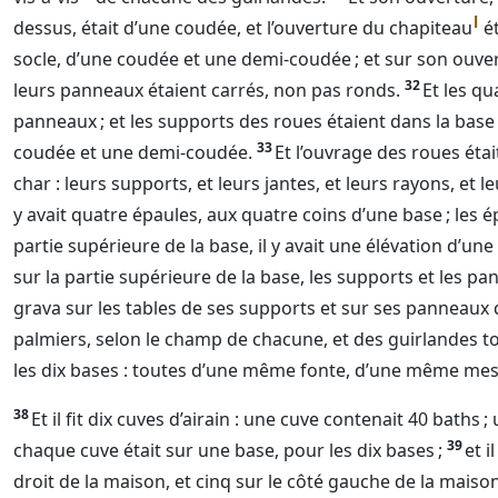
l
dessus, était d’une coudée, et l’ouverture du chapiteau
ét
socle, d’une coudée et une demi-coudée ; et sur son ouvertu
32
leurs panneaux étaient carrés, non pas ronds.
Et les q
panneaux ; et les supports des roues étaient dans la base 
33
coudée et une demi-coudée.
Et l’ouvrage des roues éta
char : leurs supports, et leurs jantes, et leurs rayons, et 
y avait quatre épaules, aux quatre coins d’une base ; les é
partie supérieure de la base, il y avait une élévation d’un
sur la partie supérieure de la base, les supports et les p
grava sur les tables de ses supports et sur ses panneaux d
palmiers, selon le champ de chacune, et des guirlandes to
les dix bases : toutes d’une même fonte, d’une même me
38
Et il fit dix cuves d’airain : une cuve contenait 40 baths 
39
chaque cuve était sur une base, pour les dix bases ;
et i
droit de la maison, et cinq sur le côté gauche de la maison.