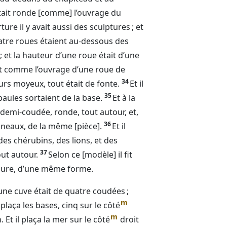
ait ronde [comme] l’ouvrage du
re il y avait aussi des sculptures ; et
uatre roues étaient au-dessous des
; et la hauteur d’une roue était d’une
it comme l’ouvrage d’une roue de
34
leurs moyeux, tout était de fonte.
Et il
35
paules sortaient de la base.
Et à la
e demi-coudée, ronde, tout autour, et,
36
anneaux, de la même [pièce].
Et il
es chérubins, des lions, et des
37
ut autour.
Selon ce [modèle] il fit
sure, d’une même forme.
; une cuve était de quatre coudées ;
m
l plaça les bases, cinq sur le côté
m
 Et il plaça la mer sur le côté
droit