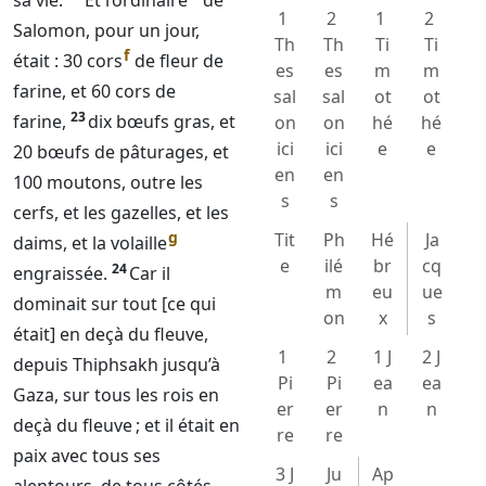
sa vie.
Et l’ordinaire
de
1
2
1
2
Salomon, pour un jour,
Th
Th
Ti
Ti
f
était : 30 cors
de fleur de
es
es
m
m
farine, et 60 cors de
sal
sal
ot
ot
23
farine,
dix bœufs gras, et
on
on
hé
hé
ici
ici
e
e
20 bœufs de pâturages, et
en
en
100 moutons, outre les
s
s
cerfs, et les gazelles, et les
g
Tit
Ph
Hé
Ja
daims, et la volaille
e
ilé
br
cq
24
engraissée.
Car il
m
eu
ue
dominait sur tout [ce qui
on
x
s
était] en deçà du fleuve,
1
2
1 J
2 J
depuis Thiphsakh jusqu’à
Pi
Pi
ea
ea
Gaza, sur tous les rois en
er
er
n
n
deçà du fleuve ; et il était en
re
re
paix avec tous ses
3 J
Ju
Ap