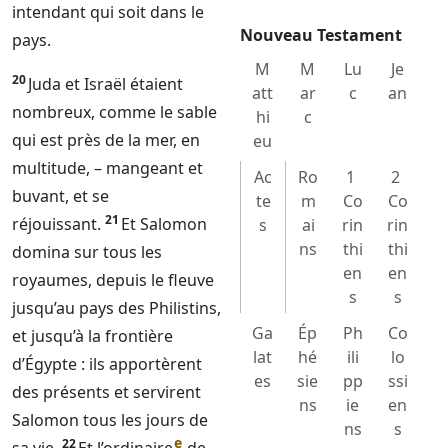
intendant qui soit dans le
Nouveau Testament
pays.
M
M
Lu
Je
20
Juda et Israël étaient
att
ar
c
an
nombreux, comme le sable
hi
c
qui est près de la mer, en
eu
multitude, – mangeant et
Ac
Ro
1
2
buvant, et se
te
m
Co
Co
21
réjouissant.
Et Salomon
s
ai
rin
rin
ns
thi
thi
domina sur tous les
en
en
royaumes, depuis le fleuve
s
s
jusqu’au pays des Philistins,
Ga
Ép
Ph
Co
et jusqu’à la frontière
lat
hé
ili
lo
d’Égypte : ils apportèrent
es
sie
pp
ssi
des présents et servirent
ns
ie
en
Salomon tous les jours de
ns
s
e
22