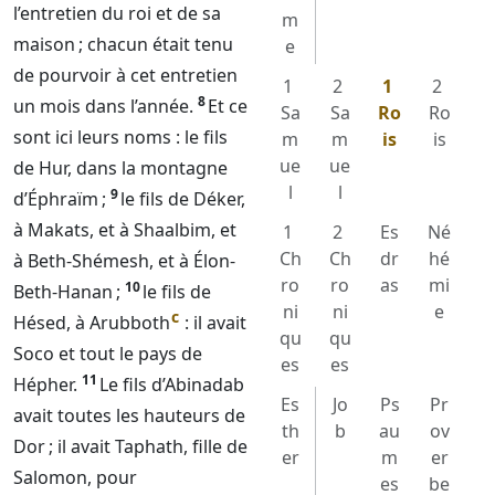
l’entretien du roi et de sa
m
maison ; chacun était tenu
e
de pourvoir à cet entretien
1
2
1
2
8
un mois dans l’année.
Et ce
Sa
Sa
Ro
Ro
sont ici leurs noms : le fils
m
m
is
is
ue
ue
de Hur, dans la montagne
l
l
9
d’Éphraïm ;
le fils de Déker,
à Makats, et à Shaalbim, et
1
2
Es
Né
Ch
Ch
dr
hé
à Beth-Shémesh, et à Élon-
ro
ro
as
mi
10
Beth-Hanan ;
le fils de
ni
ni
e
c
Hésed, à Arubboth
: il avait
qu
qu
Soco et tout le pays de
es
es
11
Hépher.
Le fils d’Abinadab
Es
Jo
Ps
Pr
avait toutes les hauteurs de
th
b
au
ov
Dor ; il avait Taphath, fille de
er
m
er
Salomon, pour
es
be