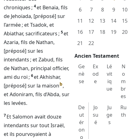
4
chroniques ;
et Benaïa, fils
6
7
8
9
10
de Jehoïada, [préposé] sur
11
12
13
14
15
l’armée ; et Tsadok, et
16
17
18
19
20
5
Abiathar, sacrificateurs ;
et
Azaria, fils de Nathan,
21
22
[préposé] sur les
Ancien Testament
intendants ; et Zabud, fils
Ge
Ex
Lé
N
de Nathan, principal officier,
nè
od
vit
o
6
ami du roi ;
et Akhishar,
se
e
iq
m
b
[préposé] sur la maison
,
ue
br
et Adoniram, fils d’Abda, sur
es
les levées.
De
Jo
Ju
Ru
ut
su
ge
th
7
Et Salomon avait douze
ér
é
s
intendants sur tout Israël,
on
et ils pourvoyaient à
o