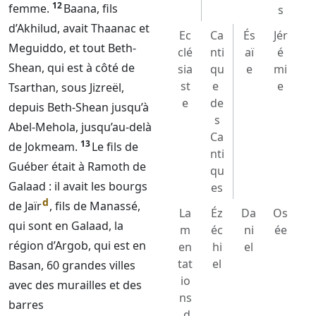
12
femme.
Baana, fils
s
d’Akhilud, avait Thaanac et
Ec
Ca
És
Jér
Meguiddo, et tout Beth-
clé
nti
aï
é
Shean, qui est à côté de
sia
qu
e
mi
st
e
e
Tsarthan, sous Jizreël,
e
de
depuis Beth-Shean jusqu’à
s
Abel-Mehola, jusqu’au-delà
Ca
13
de Jokmeam.
Le fils de
nti
Guéber était à Ramoth de
qu
Galaad : il avait les bourgs
es
d
de Jaïr
, fils de Manassé,
La
Éz
Da
Os
qui sont en Galaad, la
m
éc
ni
ée
région d’Argob, qui est en
en
hi
el
tat
el
Basan, 60 grandes villes
io
avec des murailles et des
ns
barres
d