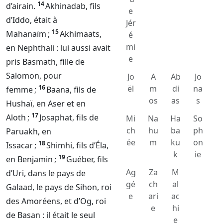
14
d’airain.
Akhinadab, fils
e
d’Iddo, était à
Jér
15
Mahanaïm ;
Akhimaats,
é
mi
en Nephthali : lui aussi avait
e
pris Basmath, fille de
Salomon, pour
Jo
A
Ab
Jo
16
ël
m
di
na
femme ;
Baana, fils de
os
as
s
Hushaï, en Aser et en
17
Aloth ;
Josaphat, fils de
Mi
Na
Ha
So
ch
hu
ba
ph
Paruakh, en
ée
m
ku
on
18
Issacar ;
Shimhi, fils d’Éla,
k
ie
19
en Benjamin ;
Guéber, fils
Ag
Za
M
d’Uri, dans le pays de
gé
ch
al
Galaad, le pays de Sihon, roi
e
ari
ac
des Amoréens, et d’Og, roi
e
hi
de Basan : il était le seul
e