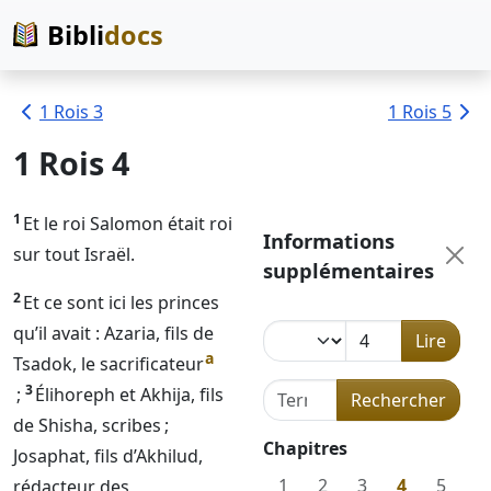
Bibli
docs
1 Rois 3
1 Rois 5
1 Rois 4
1
Et le roi Salomon était roi
Informations
sur tout Israël.
supplémentaires
2
Et ce sont ici les princes
qu’il avait : Azaria, fils de
Lire
a
Tsadok, le sacrificateur
Terme de recherche dans l
3
;
Élihoreph et Akhija, fils
Rechercher
de Shisha, scribes ;
Chapitres
Josaphat, fils d’Akhilud,
1
2
3
4
5
rédacteur des