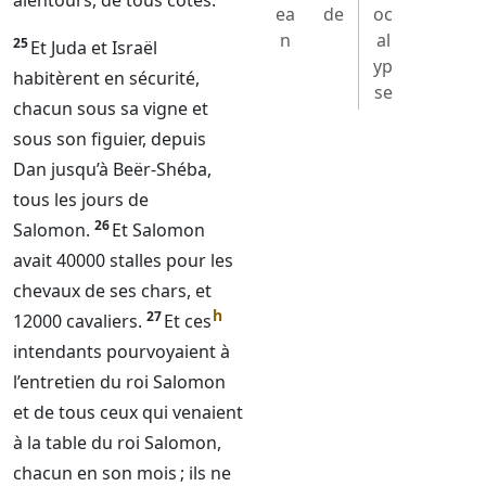
alentours, de tous côtés.
ea
de
oc
n
al
25
Et Juda et Israël
yp
habitèrent en sécurité,
se
chacun sous sa vigne et
sous son figuier, depuis
Dan jusqu’à Beër-Shéba,
tous les jours de
26
Salomon.
Et Salomon
avait 40000 stalles pour les
chevaux de ses chars, et
h
27
12000 cavaliers.
Et ces
intendants pourvoyaient à
l’entretien du roi Salomon
et de tous ceux qui venaient
à la table du roi Salomon,
chacun en son mois ; ils ne