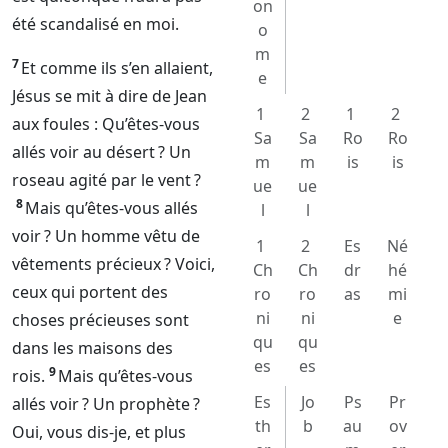
on
été scandalisé en moi.
o
m
7
Et comme ils s’en allaient,
e
Jésus se mit à dire de Jean
1
2
1
2
aux foules : Qu’êtes-vous
Sa
Sa
Ro
Ro
allés voir au désert ? Un
m
m
is
is
roseau agité par le vent ?
ue
ue
8
Mais qu’êtes-vous allés
l
l
voir ? Un homme vêtu de
1
2
Es
Né
vêtements précieux ? Voici,
Ch
Ch
dr
hé
ceux qui portent des
ro
ro
as
mi
ni
ni
e
choses précieuses sont
qu
qu
dans les maisons des
es
es
9
rois.
Mais qu’êtes-vous
Es
Jo
Ps
Pr
allés voir ? Un prophète ?
th
b
au
ov
Oui, vous dis-je, et plus