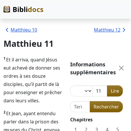
Bibli
docs
Matthieu 10
Matthieu 12
Matthieu 11
1
Et il arriva, quand Jésus
Informations
eut achevé de donner ses
supplémentaires
ordres à ses douze
disciples, qu’il partit de là
Lire
pour enseigner et prêcher
dans leurs villes.
Terme de recherche dans l
Rechercher
2
Et Jean, ayant entendu
Chapitres
parler dans la prison des
1
2
3
4
5
œuvres du Christ, envoya