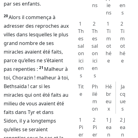
par ses enfants.
ns
ie
en
ns
s
20
Alors il commença à
1
2
1
2
adresser des reproches aux
Th
Th
Ti
Ti
villes dans lesquelles le plus
es
es
m
m
grand nombre de ses
sal
sal
ot
ot
miracles avaient été faits,
on
on
hé
hé
parce qu’elles ne s’étaient
ici
ici
e
e
en
en
21
pas repenties :
Malheur à
s
s
toi, Chorazin ! malheur à toi,
Bethsaïda ! car si les
Tit
Ph
Hé
Ja
e
ilé
br
cq
miracles qui ont été faits au
m
eu
ue
milieu de vous avaient été
on
x
s
faits dans Tyr et dans
1
2
1 J
2 J
Sidon, il y a longtemps
Pi
Pi
ea
ea
qu’elles se seraient
er
er
n
n