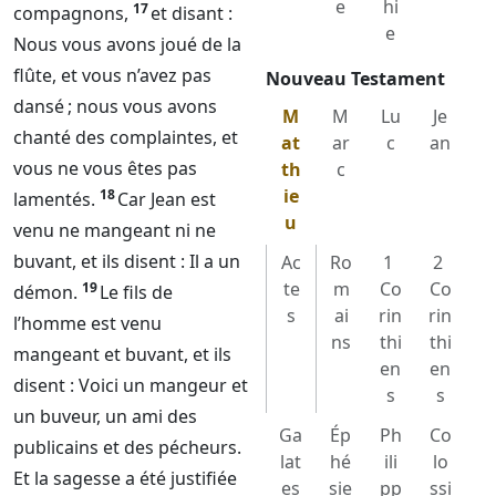
e
hi
17
compagnons,
et disant :
e
Nous vous avons joué de la
flûte, et vous n’avez pas
Nouveau Testament
dansé ; nous vous avons
M
M
Lu
Je
chanté des complaintes, et
at
ar
c
an
vous ne vous êtes pas
th
c
ie
18
lamentés.
Car Jean est
u
venu ne mangeant ni ne
buvant, et ils disent : Il a un
Ac
Ro
1
2
te
m
Co
Co
19
démon.
Le fils de
s
ai
rin
rin
l’homme est venu
ns
thi
thi
mangeant et buvant, et ils
en
en
disent : Voici un mangeur et
s
s
un buveur, un ami des
Ga
Ép
Ph
Co
publicains et des pécheurs.
lat
hé
ili
lo
Et la sagesse a été justifiée
es
sie
pp
ssi