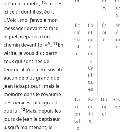
er
m
er
10
qu’un prophète ;
car c’est
es
be
ici celui dont il est écrit :
s
« Voici, moi j’envoie mon
Ec
Ca
És
Jér
messager devant ta face,
clé
nti
aï
é
lequel préparera ton
sia
qu
e
mi
A
11
chemin devant toi »
.
En
st
e
e
vérité, je vous dis : parmi
e
de
s
ceux qui sont nés de
Ca
femme, il n’en a été suscité
nti
aucun de plus grand que
qu
Jean le baptiseur ; mais le
es
moindre dans le royaume
La
Éz
Da
Os
des cieux est plus grand
m
éc
ni
ée
12
que lui.
Mais, depuis les
en
hi
el
jours de Jean le baptiseur
tat
el
jusqu’à maintenant, le
io