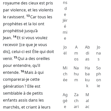
ns
royaume des cieux est pris
d
par violence, et les violents
e
13
le ravissent.
Car tous les
Jér
prophètes et la loi ont
é
prophétisé jusqu’à
mi
14
Jean.
Et si vous voulez
e
recevoir [ce que je vous
Jo
A
Ab
Jo
dis], celui-ci est Élie qui doit
ël
m
di
na
15
venir.
Qui a des oreilles
os
as
s
pour entendre, qu’il
Mi
Na
Ha
So
16
entende.
Mais à qui
ch
hu
ba
ph
comparerai-je cette
ée
m
ku
on
k
ie
génération ? Elle est
semblable à de petits
Ag
Za
M
enfants assis dans les
gé
ch
al
e
ari
ac
marchés, et criant à leurs