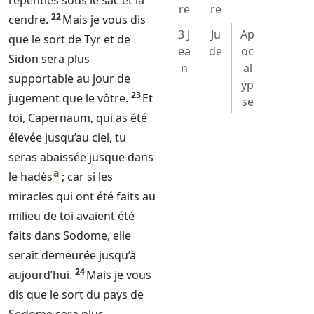
repenties sous le sac et la
re
re
22
cendre.
Mais je vous dis
3 J
Ju
Ap
que le sort de Tyr et de
ea
de
oc
Sidon sera plus
n
al
supportable au jour de
yp
23
jugement que le vôtre.
Et
se
toi, Capernaüm, qui as été
élevée jusqu’au ciel, tu
seras abaissée jusque dans
a
le hadès
; car si les
miracles qui ont été faits au
milieu de toi avaient été
faits dans Sodome, elle
serait demeurée jusqu’à
24
aujourd’hui.
Mais je vous
dis que le sort du pays de