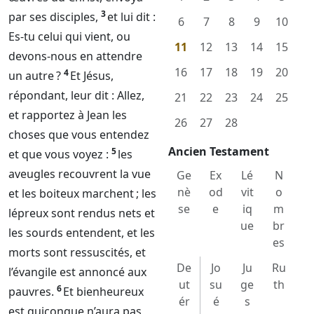
3
par ses disciples,
et lui dit :
6
7
8
9
10
Es-tu celui qui vient, ou
11
12
13
14
15
devons-nous en attendre
16
17
18
19
20
4
un autre ?
Et Jésus,
répondant, leur dit : Allez,
21
22
23
24
25
et rapportez à Jean les
26
27
28
choses que vous entendez
Ancien Testament
5
et que vous voyez :
les
aveugles recouvrent la vue
Ge
Ex
Lé
N
nè
od
vit
o
et les boiteux marchent ; les
se
e
iq
m
lépreux sont rendus nets et
ue
br
les sourds entendent, et les
es
morts sont ressuscités, et
De
Jo
Ju
Ru
l’évangile est annoncé aux
ut
su
ge
th
6
pauvres.
Et bienheureux
ér
é
s
est quiconque n’aura pas