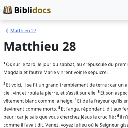
Bibli
docs
Matthieu 27
Matthieu 28
1
Or, sur le tard, le jour du sabbat, au crépuscule du prem
Magdala et l’autre Marie vinrent voir le sépulcre.
2
Et voici, il se fit un grand tremblement de terre ; car un
3
ciel, vint et roula la pierre, et s’assit sur elle.
Et son aspec
4
vêtement blanc comme la neige.
Et de la frayeur qu’ils 
5
devinrent comme morts.
Et l’ange, répondant, dit aux f
6
peur ; car je sais que vous cherchez Jésus le crucifié ;
il n
comme il l’avait dit. Venez, voyez le lieu où le
Seigneur
gisa