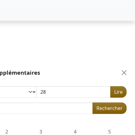
upplémentaires
Lire
 dans la concordance
Rechercher
2
3
4
5