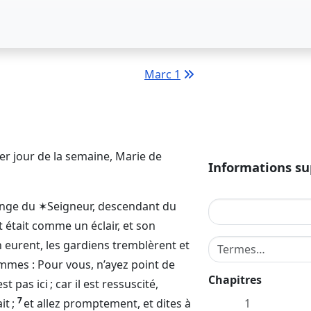
Marc 1
ier jour de la semaine, Marie de
Informations s
 ange du
✶Seigneur
, descendant du
t était comme un éclair, et son
Terme de recherche
en eurent, les gardiens tremblèrent et
emmes : Pour vous, n’ayez point de
Chapitres
’est pas ici ; car il est ressuscité,
7
it ;
et allez promptement, et dites à
1