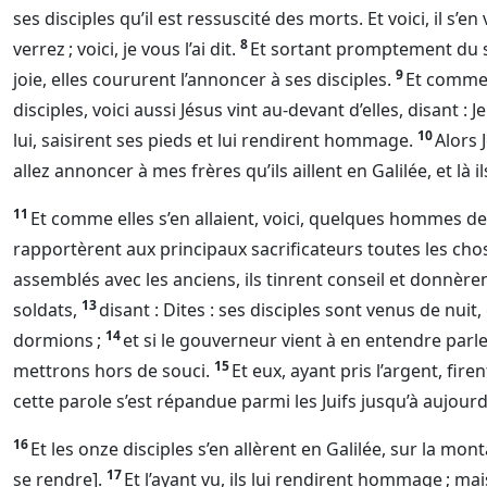
ses disciples qu’il est ressuscité des morts. Et voici, il s’en
8
verrez ; voici, je vous l’ai dit.
Et sortant promptement du s
9
joie, elles coururent l’annoncer à ses disciples.
Et comme 
disciples, voici aussi Jésus vint au-devant d’elles, disant : 
10
lui, saisirent ses pieds et lui rendirent hommage.
Alors 
allez annoncer à mes frères qu’ils aillent en Galilée, et là i
11
Et comme elles s’en allaient, voici, quelques hommes de la
rapportèrent aux principaux sacrificateurs toutes les chos
assemblés avec les anciens, ils tinrent conseil et donnè
13
soldats,
disant : Dites : ses disciples sont venus de nui
14
dormions ;
et si le gouverneur vient à en entendre parl
15
mettrons hors de souci.
Et eux, ayant pris l’argent, fir
cette parole s’est répandue parmi les Juifs jusqu’à aujourd
16
Et les onze disciples s’en allèrent en Galilée, sur la mo
17
se rendre].
Et l’ayant vu, ils lui rendirent hommage ; m