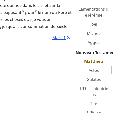
 été donnée dans le ciel et sur la
Lamentations d
b
c
les baptisant
pour
le nom du Père et
e Jérémie
s les choses que je vous ai
Joël
s, jusqu’à la consommation du siècle.
Michée
Marc 1
Aggée
Nouveau Testame
Matthieu
Actes
Galates
1 Thessalonicie
ns
Tite
1 Pierre