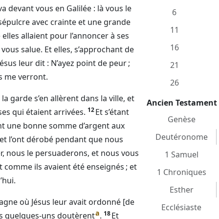
 va devant vous en Galilée : là vous le
6
épulcre avec crainte et une grande
11
elles allaient pour l’annoncer à ses
16
Je vous salue. Et elles, s’approchant de
Jésus leur dit : N’ayez point de peur ;
21
ls me verront.
26
 garde s’en allèrent dans la ville, et
Ancien Testament
12
es qui étaient arrivées.
Et s’étant
Genèse
rent une bonne somme d’argent aux
Deutéronome
t, et l’ont dérobé pendant que nous
er, nous le persuaderons, et nous vous
1 Samuel
ent comme ils avaient été enseignés ; et
1 Chroniques
’hui.
Esther
ntagne où Jésus leur avait ordonné [de
Ecclésiaste
a
18
ais quelques-uns doutèrent
.
Et