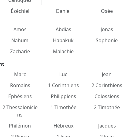
Cantiques
Ézéchiel
Daniel
Osée
Amos
Abdias
Jonas
Nahum
Habakuk
Sophonie
Zacharie
Malachie
nt
Marc
Luc
Jean
Romains
1 Corinthiens
2 Corinthiens
Éphésiens
Philippiens
Colossiens
2 Thessalonicie
1 Timothée
2 Timothée
ns
Philémon
Hébreux
Jacques
2 Pierre
1 Jean
2 Jean