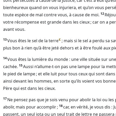
sont persécutés à cause de la justice, car c’est à eux qu’e
bienheureux quand on vous injuriera, et qu’on vous persé
12
toute espèce de mal contre vous, à cause de moi.
Réjoui
votre récompense est grande dans les cieux ; car on a per
avant vous.
c
13
Vous êtes le sel de la terre
; mais si le sel a perdu sa sav
plus bon à rien qu’à être jeté dehors et à être foulé aux 
14
Vous êtes la lumière du monde : une ville située sur u
15
cachée.
Aussi n’allume-t-on pas une lampe pour la mett
le pied de lampe ; et elle luit pour tous ceux qui sont dans
ainsi devant les hommes, en sorte qu’ils voient vos bonne
Père qui est dans les cieux.
17
Ne pensez pas que je sois venu pour abolir la loi ou les
18
abolir, mais pour accomplir ;
car, en vérité, je vous dis : 
passent, un seul iota ou un seul trait de lettre ne passera p