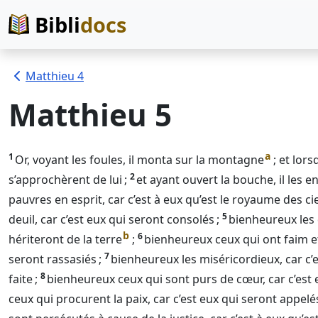
Bibli
docs
Matthieu 4
Matthieu 5
a
1
Or, voyant les foules, il monta sur la montagne
; et lors
2
s’approchèrent de lui ;
et ayant ouvert la bouche, il les en
pauvres en esprit, car c’est à eux qu’est le royaume des cie
5
deuil, car c’est eux qui seront consolés ;
bienheureux les 
b
6
hériteront de la terre
;
bienheureux ceux qui ont faim et s
7
seront rassasiés ;
bienheureux les miséricordieux, car c’
8
faite ;
bienheureux ceux qui sont purs de cœur, car c’est
ceux qui procurent la paix, car c’est eux qui seront appelés