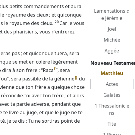
 plus petits commandements et aura
Lamentations d
 le royaume des cieux ; et quiconque
e Jérémie
20
ns le royaume des cieux.
Car je vous
Joël
 et des pharisiens, vous n’entrerez
Michée
Aggée
ueras pas ; et quiconque tuera, sera
onque se met en colère légèrement
Nouveau Testame
f
dira à son frère : “Raca
”, sera
Matthieu
g
fou”, sera passible de la géhenne
du
Actes
souvienne que ton frère a quelque chose
Galates
 réconcilie-toi avec ton frère ; et alors
vec ta partie adverse, pendant que
1 Thessalonicie
te livre au juge, et que le juge ne te
ns
té, je te dis : Tu ne sortiras point de
Tite
1 Pierre