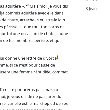
28
as adultère ».
Mais moi, je vous dis
3 Jean
jà commis adultère avec elle dans
 de chute, arrache-le et jette-le loin
es périsse, et que tout ton corps ne
pour toi une occasion de chute, coupe-
qu’un de tes membres périsse, et que
j
l lui donne une lettre de divorce
mme, si ce n’est pour cause de
épousera une femme répudiée, commet
 Tu ne te parjureras pas, mais tu
oi, je vous dis de ne pas jurer du
erre, car elle est le marchepied de ses
6