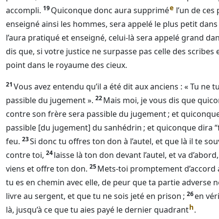
e
19
accompli.
Quiconque donc aura supprimé
l’un de ces
enseigné ainsi les hommes, sera appelé le plus petit dans
l’aura pratiqué et enseigné, celui-là sera appelé grand da
dis que, si votre justice ne surpasse pas celle des scribes
point dans le royaume des cieux.
21
Vous avez entendu qu’il a été dit aux anciens : « Tu ne t
22
passible du jugement ».
Mais moi, je vous dis que quic
contre son frère sera passible du jugement ; et quiconque 
passible [du jugement] du sanhédrin ; et quiconque dira “
23
feu.
Si donc tu offres ton don à l’autel, et que là il te 
24
contre toi,
laisse là ton don devant l’autel, et va d’abord,
25
viens et offre ton don.
Mets-toi promptement d’accord a
tu es en chemin avec elle, de peur que ta partie adverse ne 
26
livre au sergent, et que tu ne sois jeté en prison ;
en véri
h
là, jusqu’à ce que tu aies payé le dernier quadrant
.