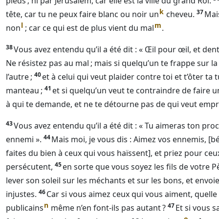
pieds ; ni par Jérusalem, car elle est la ville du grand Roi.
k
37
tête, car tu ne peux faire blanc ou noir un
cheveu.
Mais
l
m
non
; car ce qui est de plus vient du mal
.
38
Vous avez entendu qu’il a été dit : « Œil pour œil, et den
Ne résistez pas au mal ; mais si quelqu’un te frappe sur la
40
l’autre ;
et à celui qui veut plaider contre toi et t’ôter ta 
41
manteau ;
et si quelqu’un veut te contraindre de faire un
à qui te demande, et ne te détourne pas de qui veut empr
43
Vous avez entendu qu’il a été dit : « Tu aimeras ton proc
44
ennemi ».
Mais moi, je vous dis : Aimez vos ennemis, [
faites du bien à ceux qui vous haïssent], et priez pour ceu
45
persécutent,
en sorte que vous soyez les fils de votre Pèr
lever son soleil sur les méchants et sur les bons, et envoie 
46
injustes.
Car si vous aimez ceux qui vous aiment, quell
n
47
publicains
même n’en font-ils pas autant ?
Et si vous 
o