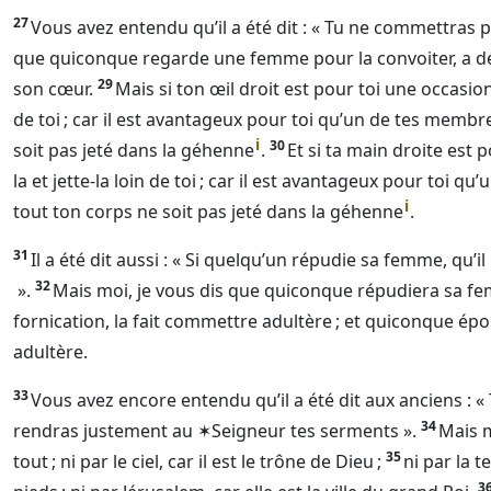
27
Vous avez entendu qu’il a été dit : « Tu ne commettras p
que quiconque regarde une femme pour la convoiter, a dé
29
son cœur.
Mais si ton œil droit est pour toi une occasion
de toi ; car il est avantageux pour toi qu’un de tes membr
i
30
soit pas jeté dans la géhenne
.
Et si ta main droite est 
la et jette-la loin de toi ; car il est avantageux pour toi 
i
tout ton corps ne soit pas jeté dans la géhenne
.
31
Il a été dit aussi : « Si quelqu’un répudie sa femme, qu’i
32
».
Mais moi, je vous dis que quiconque répudiera sa fe
fornication, la fait commettre adultère ; et quiconque 
adultère.
33
Vous avez encore entendu qu’il a été dit aux anciens : «
34
rendras justement au
✶Seigneur
tes serments ».
Mais m
35
tout ; ni par le ciel, car il est le trône de
Dieu
;
ni par la t
3