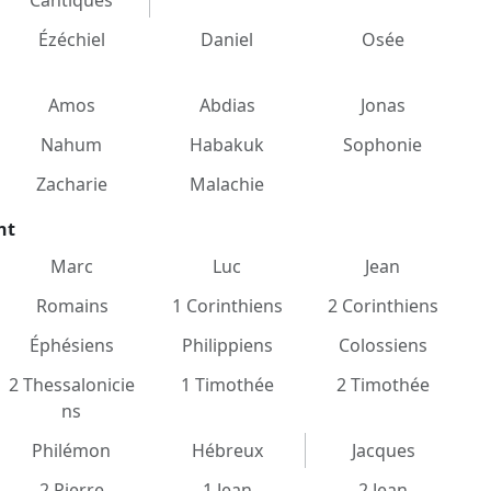
Cantiques
Ézéchiel
Daniel
Osée
Amos
Abdias
Jonas
Nahum
Habakuk
Sophonie
Zacharie
Malachie
nt
Marc
Luc
Jean
Romains
1 Corinthiens
2 Corinthiens
Éphésiens
Philippiens
Colossiens
2 Thessalonicie
1 Timothée
2 Timothée
ns
Philémon
Hébreux
Jacques
2 Pierre
1 Jean
2 Jean