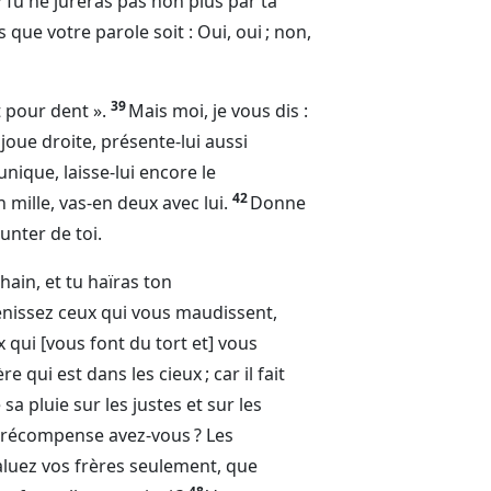
Tu ne jureras pas non plus par ta
 que votre parole soit : Oui, oui ; non,
39
t pour dent ».
Mais moi, je vous dis :
 joue droite, présente-lui aussi
tunique, laisse-lui encore le
42
 mille, vas-en deux avec lui.
Donne
unter de toi.
hain, et tu haïras ton
bénissez ceux qui vous maudissent,
x qui [vous font du tort et] vous
e qui est dans les cieux ; car il fait
sa pluie sur les justes et sur les
e récompense avez-vous ? Les
saluez vos frères seulement, que