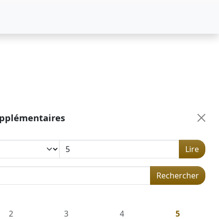
upplémentaires
Lire
 dans la concordance
Rechercher
2
3
4
5