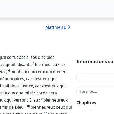
Matthieu 6
qu’il se fut assis, ses disciples
Informations s
3
seignait, disant :
Bienheureux les
4
ux ;
bienheureux ceux qui mènent
débonnaires, car c’est eux qui
oif de la justice, car c’est eux qui
Terme de recherche
est à eux que miséricorde sera
9
 eux qui verront
Dieu
;
bienheureux
Chapitres
10
 fils de
Dieu
;
bienheureux ceux qui
1
11