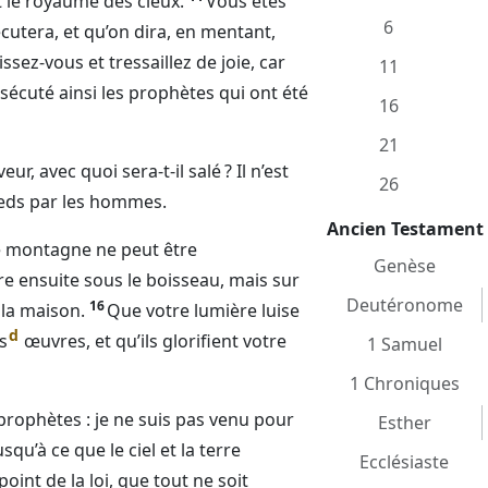
st le royaume des cieux.
Vous êtes
6
cutera, et qu’on dira, en mentant,
ssez-vous et tressaillez de joie, car
11
sécuté ainsi les prophètes qui ont été
16
21
eur, avec quoi sera-t-il salé ? Il n’est
26
pieds par les hommes.
Ancien Testament
ne montagne ne peut être
Genèse
re ensuite sous le boisseau, mais sur
Deutéronome
16
 la maison.
Que votre lumière luise
d
s
œuvres, et qu’ils glorifient votre
1 Samuel
1 Chroniques
 prophètes : je ne suis pas venu pour
Esther
Jusqu’à ce que le ciel et la terre
Ecclésiaste
oint de la loi, que tout ne soit