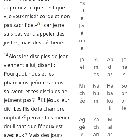
ns
apprenez ce que c’est que :
d
« Je veux miséricorde et non
e
A
pas sacrifice »
; car je ne
Jér
é
suis pas venu appeler des
mi
justes, mais des pécheurs.
e
14
Alors les disciples de Jean
Jo
A
Ab
Jo
viennent à lui, disant :
ël
m
di
na
Pourquoi, nous et les
os
as
s
pharisiens, jeûnons-nous
Mi
Na
Ha
So
souvent, et tes disciples ne
ch
hu
ba
ph
15
jeûnent pas ?
Et Jésus leur
ée
m
ku
on
k
ie
dit : Les fils de la chambre
c
nuptiale
peuvent-ils mener
Ag
Za
M
deuil tant que l’époux est
gé
ch
al
e
ari
ac
avec eux ? Mais des jours