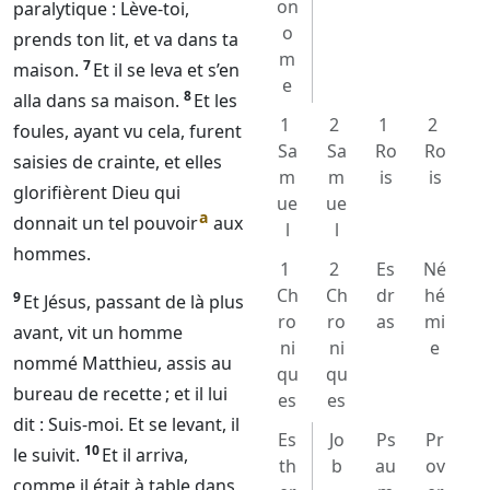
on
paralytique : Lève-toi,
o
prends ton lit, et va dans ta
m
7
maison.
Et il se leva et s’en
e
8
alla dans sa maison.
Et les
1
2
1
2
foules, ayant vu cela, furent
Sa
Sa
Ro
Ro
saisies de crainte, et elles
m
m
is
is
glorifièrent
Dieu
qui
ue
ue
a
donnait un tel pouvoir
aux
l
l
hommes.
1
2
Es
Né
Ch
Ch
dr
hé
9
Et Jésus, passant de là plus
ro
ro
as
mi
avant, vit un homme
ni
ni
e
nommé Matthieu, assis au
qu
qu
bureau de recette ; et il lui
es
es
dit : Suis-moi. Et se levant, il
Es
Jo
Ps
Pr
10
le suivit.
Et il arriva,
th
b
au
ov
comme il était à table dans