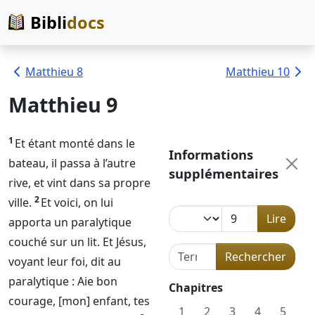
Bibli
docs
Matthieu 8
Matthieu 10
Matthieu 9
1
Et étant monté dans le
Informations
bateau, il passa à l’autre
supplémentaires
rive, et vint dans sa propre
2
ville.
Et voici, on lui
Lire
apporta un paralytique
couché sur un lit. Et Jésus,
Terme de recherche dans l
Rechercher
voyant leur foi, dit au
paralytique : Aie bon
Chapitres
courage, [mon] enfant, tes
1
2
3
4
5