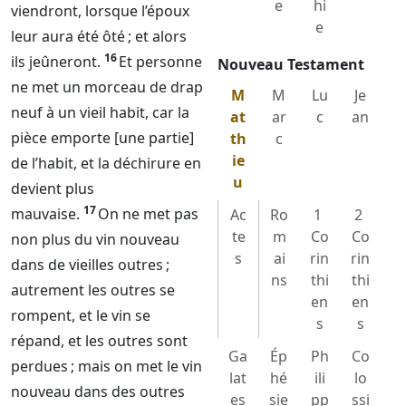
e
hi
viendront, lorsque l’époux
e
leur aura été ôté ; et alors
16
ils jeûneront.
Et personne
Nouveau Testament
ne met un morceau de drap
M
M
Lu
Je
neuf à un vieil habit, car la
at
ar
c
an
pièce emporte [une partie]
th
c
ie
de l’habit, et la déchirure en
u
devient plus
17
mauvaise.
On ne met pas
Ac
Ro
1
2
te
m
Co
Co
non plus du vin nouveau
s
ai
rin
rin
dans de vieilles outres ;
ns
thi
thi
autrement les outres se
en
en
rompent, et le vin se
s
s
répand, et les outres sont
Ga
Ép
Ph
Co
perdues ; mais on met le vin
lat
hé
ili
lo
nouveau dans des outres
es
sie
pp
ssi