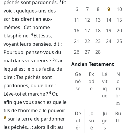
3
péchés sont pardonnés.
Et
6
7
8
9
10
voici, quelques-uns des
scribes dirent en eux-
11
12
13
14
15
mêmes : Cet homme
16
17
18
19
20
4
blasphème.
Et Jésus,
21
22
23
24
25
voyant leurs pensées, dit :
26
27
28
Pourquoi pensez-vous du
5
mal dans vos cœurs ?
Car
Ancien Testament
lequel est le plus facile, de
Ge
Ex
Lé
N
dire : Tes péchés sont
nè
od
vit
o
pardonnés, ou de dire :
se
e
iq
m
6
Lève-toi et marche ?
Or,
ue
br
afin que vous sachiez que le
es
fils de l’homme a le pouvoir
De
Jo
Ju
Ru
a
sur la terre de pardonner
ut
su
ge
th
les péchés… ; alors il dit au
ér
é
s