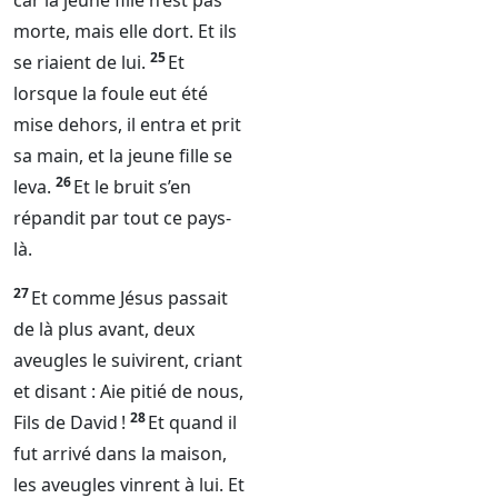
car la jeune fille n’est pas
morte, mais elle dort. Et ils
25
se riaient de lui.
Et
lorsque la foule eut été
mise dehors, il entra et prit
sa main, et la jeune fille se
26
leva.
Et le bruit s’en
répandit par tout ce pays-
là.
27
Et comme Jésus passait
de là plus avant, deux
aveugles le suivirent, criant
et disant : Aie pitié de nous,
28
Fils de David !
Et quand il
fut arrivé dans la maison,
les aveugles vinrent à lui. Et