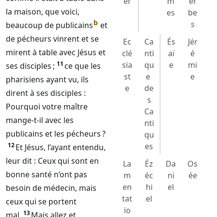
er
m
er
la maison, que voici,
es
be
b
s
beaucoup de publicains
et
de pécheurs vinrent et se
Ec
Ca
És
Jér
mirent à table avec Jésus et
clé
nti
aï
é
11
sia
qu
e
mi
ses disciples ;
ce que les
st
e
e
pharisiens ayant vu, ils
e
de
dirent à ses disciples :
s
Pourquoi votre maître
Ca
mange-t-il avec les
nti
publicains et les pécheurs ?
qu
12
es
Et Jésus, l’ayant entendu,
leur dit : Ceux qui sont en
La
Éz
Da
Os
bonne santé n’ont pas
m
éc
ni
ée
en
hi
el
besoin de médecin, mais
tat
el
ceux qui se portent
io
13
mal.
Mais allez et