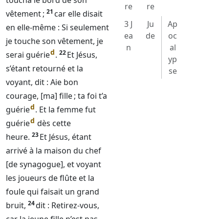
toucha le bord de son
re
re
21
vêtement ;
car elle disait
3 J
Ju
Ap
en elle-même : Si seulement
ea
de
oc
je touche son vêtement, je
n
al
d
22
serai guérie
.
Et Jésus,
yp
s’étant retourné et la
se
voyant, dit : Aie bon
courage, [ma] fille ; ta foi t’a
d
guérie
. Et la femme fut
d
guérie
dès cette
23
heure.
Et Jésus, étant
arrivé à la maison du chef
[de synagogue], et voyant
les joueurs de flûte et la
foule qui faisait un grand
24
bruit,
dit : Retirez-vous,