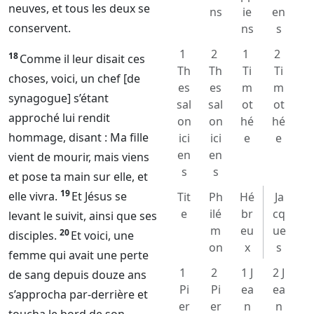
neuves, et tous les deux se
ns
ie
en
conservent.
ns
s
1
2
1
2
18
Comme il leur disait ces
Th
Th
Ti
Ti
choses, voici, un chef [de
es
es
m
m
synagogue] s’étant
sal
sal
ot
ot
approché lui rendit
on
on
hé
hé
hommage, disant : Ma fille
ici
ici
e
e
en
en
vient de mourir, mais viens
s
s
et pose ta main sur elle, et
19
elle vivra.
Et Jésus se
Tit
Ph
Hé
Ja
e
ilé
br
cq
levant le suivit, ainsi que ses
m
eu
ue
20
disciples.
Et voici, une
on
x
s
femme qui avait une perte
1
2
1 J
2 J
de sang depuis douze ans
Pi
Pi
ea
ea
s’approcha par-derrière et
er
er
n
n